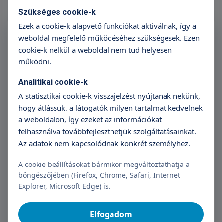
Szükséges cookie-k
Ezek a cookie-k alapvető funkciókat aktiválnak, így a
Feliratkozás a Triton
weboldal megfelelő működéséhez szükségesek. Ezen
Hírlevélre
cookie-k nélkül a weboldal nem tud helyesen
működni.
Név
E-mail cím
Analitikai cookie-k
A statisztikai cookie-k visszajelzést nyújtanak nekünk,
hogy átlássuk, a látogatók milyen tartalmat kedvelnek
a weboldalon, így ezeket az információkat
Feliratkozás
felhasználva továbbfejleszthetjük szolgáltatásainkat.
Az adatok nem kapcsolódnak konkrét személyhez.
Megismertem az adatkezelési tájékoztatót.
A cookie beállításokat bármikor megváltoztathatja a
Hozzájárulok, hogy Adatkezelő regisztráció céljából
böngészőjében (Firefox, Chrome, Safari, Internet
kezelje a személyes adataimat.
Explorer, Microsoft Edge) is.
Elfogadom