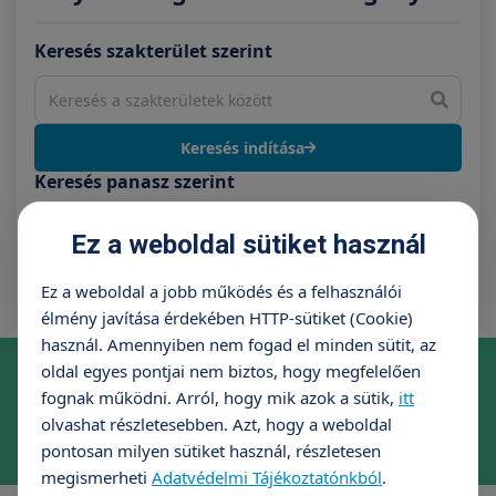
Keresés szakterület szerint
Keresés indítása
Keresés panasz szerint
Ez a weboldal sütiket használ
Keresés indítása
Ez a weboldal a jobb működés és a felhasználói
élmény javítása érdekében HTTP-sütiket (Cookie)
használ. Amennyiben nem fogad el minden sütit, az
Online időpontfoglalás szakrendelésre
oldal egyes pontjai nem biztos, hogy megfelelően
fognak működni. Arról, hogy mik azok a sütik,
itt
Foglaljon időpontot kényelmesen, néhány kattintással!
olvashat részletesebben. Azt, hogy a weboldal
Időpontfoglalás
pontosan milyen sütiket használ, részletesen
megismerheti
Adatvédelmi Tájékoztatónkból
.