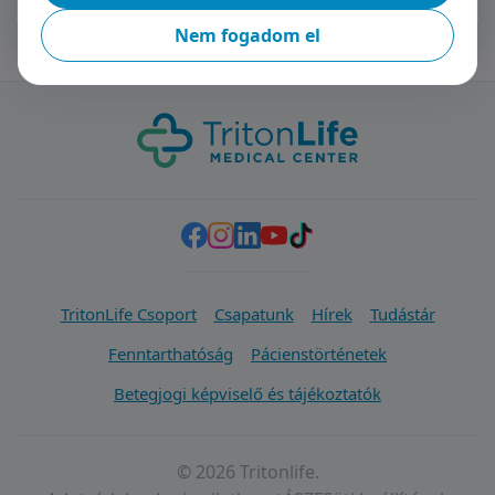
Nem fogadom el
TritonLife Csoport
Csapatunk
Hírek
Tudástár
Fenntarthatóság
Pácienstörténetek
Betegjogi képviselő és tájékoztatók
© 2026 Tritonlife.