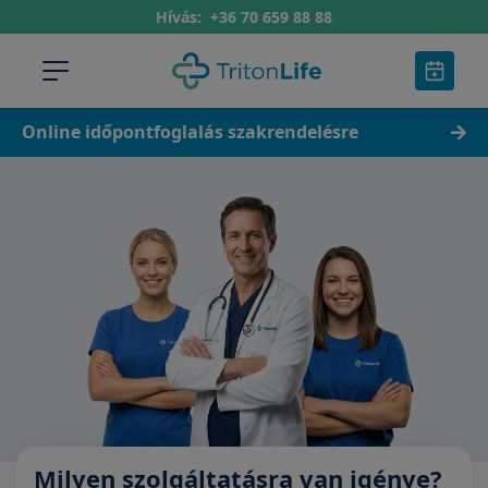
Hívás:
+36 70 659 88 88
Online időpontfoglalás szakrendelésre
Milyen szolgáltatásra van igénye?