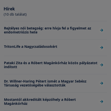
Hírek
(10 db találat)
Rejtélyes női betegség: erre hívja fel a figyelmet az
endometriózis hete
TritonLife a Nagycsaládosokért
Pataki Zita és a Róbert Magánkórház közös pályázatot
indított
Dr. Willner-Haring Pétert ismét a Magyar Sebész
Társaság vezetőségébe választották
Mostantól akkreditált képzőhely a Róbert
Magánkórház