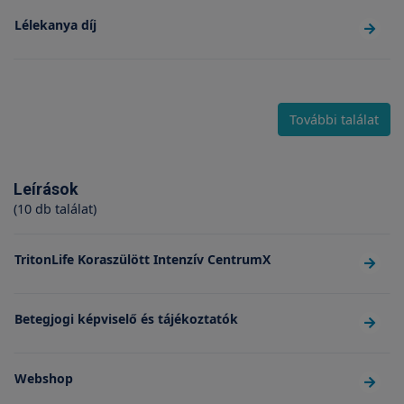
Lélekanya díj
További találat
Leírások
(10 db találat)
TritonLife Koraszülött Intenzív CentrumX
Betegjogi képviselő és tájékoztatók
Webshop