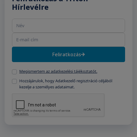
Hírlevélre
Név
E-mail cím
Feliratkozás
Megismertem az adatkezelési tájékoztatót.
Hozzájárulok, hogy Adatkezelő regisztráció céljából
kezelje a személyes adataimat.