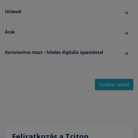
Hírlevél
Árak
Koronavírus teszt - hiteles digitális igazolással
További találat
Feliratkozás a Triton