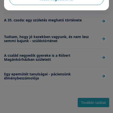
Kívánjuk minden párnak, hogy ilyen orvosa legyen
A 35. csoda: egy születés megható története
Tudtam, hogy jó kezekben vagyunk, és nem lesz
semmi bajunk - szüléstörténet
A család negyedik gyereke is a Róbert
Magánkórházban született
Egy epeműtét tanulságai - páciensünk
élménybeszámolója
További találat