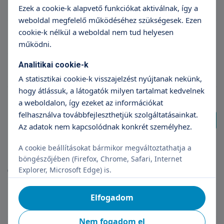
Radiológus szakorvos Budaörs
Ezek a cookie-k alapvető funkciókat aktiválnak, így a
weboldal megfelelő működéséhez szükségesek. Ezen
cookie-k nélkül a weboldal nem tud helyesen
Gasztroenterológus szakorvos Budaörs
működni.
Analitikai cookie-k
Diabetológus szakorvos Budaörs
A statisztikai cookie-k visszajelzést nyújtanak nekünk,
hogy átlássuk, a látogatók milyen tartalmat kedvelnek
a weboldalon, így ezeket az információkat
felhasználva továbbfejleszthetjük szolgáltatásainkat.
További találat
Az adatok nem kapcsolódnak konkrét személyhez.
A cookie beállításokat bármikor megváltoztathatja a
Magazinok
böngészőjében (Firefox, Chrome, Safari, Internet
Explorer, Microsoft Edge) is.
(10 db találat)
Elfogadom
Szülés után 3 héttel mehettünk haza először
Nem fogadom el