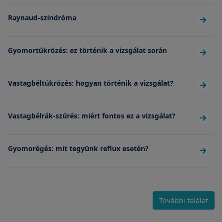
Raynaud-szindróma
Gyomortükrözés: ez történik a vizsgálat során
Vastagbéltükrözés: hogyan történik a vizsgálat?
Vastagbélrák-szűrés: miért fontos ez a vizsgálat?
Gyomorégés: mit tegyünk reflux esetén?
További találat