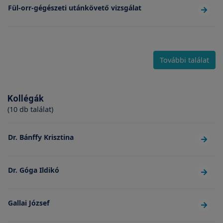
Fül-orr-gégészeti utánkövető vizsgálat
További találat
Kollégák
(10 db találat)
Dr. Bánffy Krisztina
Dr. Góga Ildikó
Gallai József