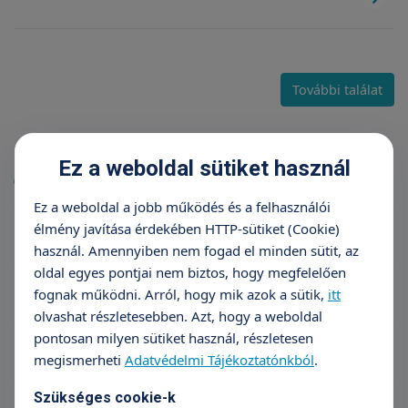
További találat
Karrier
Ez a weboldal sütiket használ
(10 db találat)
Ez a weboldal a jobb működés és a felhasználói
élmény javítása érdekében HTTP-sütiket (Cookie)
Általános jelentkezés
használ. Amennyiben nem fogad el minden sütit, az
oldal egyes pontjai nem biztos, hogy megfelelően
Belgyógyász szakorvos Veszprém
fognak működni. Arról, hogy mik azok a sütik,
itt
olvashat részletesebben. Azt, hogy a weboldal
pontosan milyen sütiket használ, részletesen
Klinikai gyermek-szakpszichológus
megismerheti
Adatvédelmi Tájékoztatónkból
.
Szükséges cookie-k