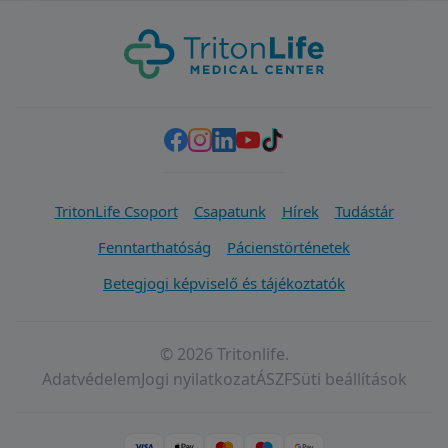
TritonLife Csoport
Csapatunk
Hírek
Tudástár
Fenntarthatóság
Pácienstörténetek
Betegjogi képviselő és tájékoztatók
© 2026 Tritonlife.
Adatvédelem
Jogi nyilatkozat
ÁSZF
Süti beállítások