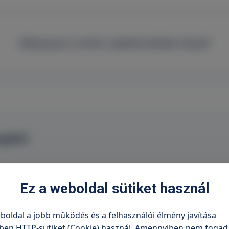
Válasszon a lenti szakterületek közül!
sgálat
Ez a weboldal sütiket használ
sgálat
boldal a jobb működés és a felhasználói élmény javítása
ben HTTP-sütiket (Cookie) használ. Amennyiben nem fogad 