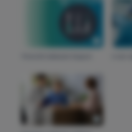
TritonLife Sebészeti Központ
A sérv t