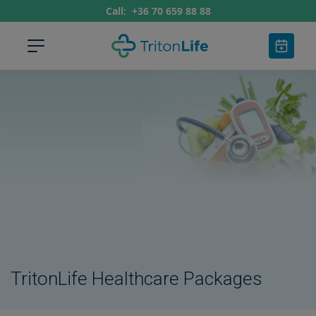
Call:
+36 70 659 88 88
TritonLife Healthcare Packages