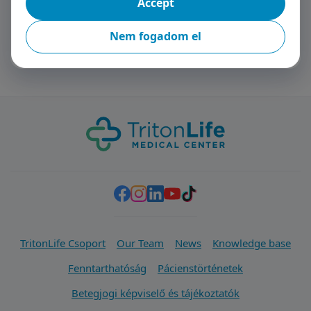
Accept
Nem fogadom el
TritonLife Csoport
Our Team
News
Knowledge base
Fenntarthatóság
Pácienstörténetek
Betegjogi képviselő és tájékoztatók