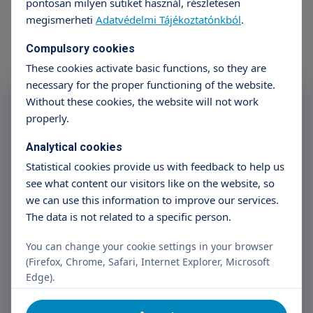
pontosan milyen sütiket használ, részletesen
megismerheti
Adatvédelmi Tájékoztatónkból
.
Compulsory cookies
These cookies activate basic functions, so they are
necessary for the proper functioning of the website.
Subscribe to the Triton
Without these cookies, the website will not work
Newsletter
properly.
Analytical cookies
Name
E-mail address
Statistical cookies provide us with feedback to help us
see what content our visitors like on the website, so
we can use this information to improve our services.
The data is not related to a specific person.
Subscribe
You can change your cookie settings in your browser
I have read the data management information.
(Firefox, Chrome, Safari, Internet Explorer, Microsoft
Edge).
I consent to the Controller processing my personal data
for registration purposes.