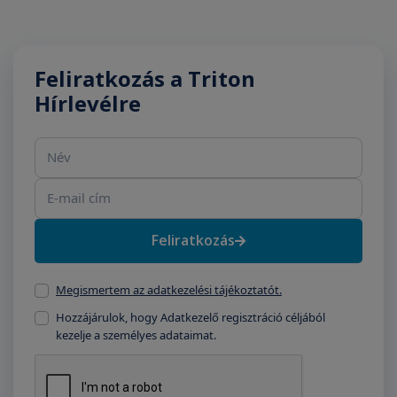
Feliratkozás a Triton
Hírlevélre
Név
E-mail cím
Feliratkozás
Megismertem az adatkezelési tájékoztatót.
Hozzájárulok, hogy Adatkezelő regisztráció céljából
kezelje a személyes adataimat.