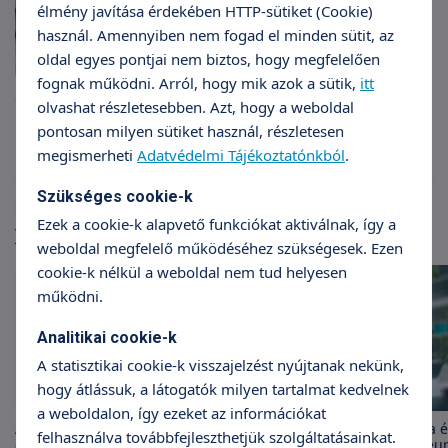
élmény javítása érdekében HTTP-sütiket (Cookie)
használ. Amennyiben nem fogad el minden sütit, az
oldal egyes pontjai nem biztos, hogy megfelelően
fognak működni. Arról, hogy mik azok a sütik,
itt
Gyógytornász továbbképzés
olvashat részletesebben. Azt, hogy a weboldal
pontosan milyen sütiket használ, részletesen
megismerheti
Adatvédelmi Tájékoztatónkból
.
Szükséges cookie-k
Szakmai cikkek
Ezek a cookie-k alapvető funkciókat aktiválnak, így a
További cikkek
weboldal megfelelő működéséhez szükségesek. Ezen
cookie-k nélkül a weboldal nem tud helyesen
működni.
Analitikai cookie-k
A statisztikai cookie-k visszajelzést nyújtanak nekünk,
hogy átlássuk, a látogatók milyen tartalmat kedvelnek
a weboldalon, így ezeket az információkat
Autizmus világnapja: a megértés
Szédülés – mi okozhatja 
felhasználva továbbfejleszthetjük szolgáltatásainkat.
és elfogadás napja
indokolt speciális otoneu