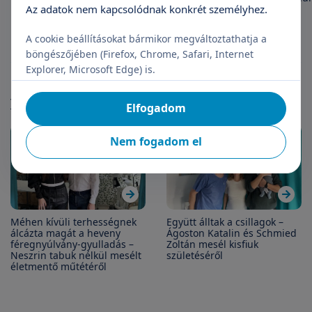
Az adatok nem kapcsolódnak konkrét személyhez.
vizsgálat elvégzése?
A cookie beállításokat bármikor megváltoztathatja a
böngészőjében (Firefox, Chrome, Safari, Internet
Explorer, Microsoft Edge) is.
Páciens történetek
További cikkek
Elfogadom
Nem fogadom el
Méhen kívüli terhességnek
Együtt álltak a csillagok –
álcázta magát a heveny
Ágoston Katalin és Schmied
féregnyúlvány-gyulladás –
Zoltán mesél kisfiuk
Neszrin tabuk nélkül mesélt
születéséről
életmentő műtétéről