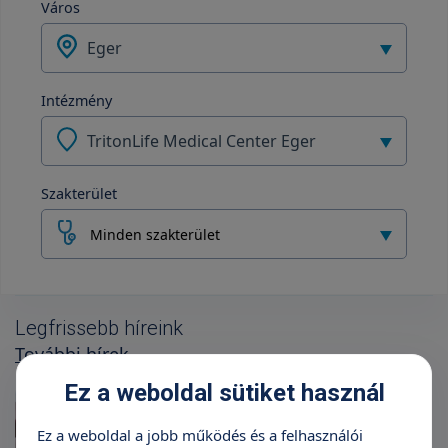
Város
Eger
Intézmény
TritonLife Medical Center Eger
Szakterület
Minden szakterület
Legfrissebb híreink
További hírek
Ez a weboldal sütiket használ
Ez a weboldal a jobb működés és a felhasználói