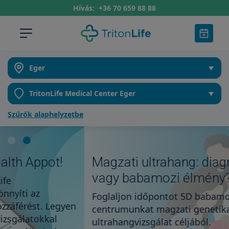
Hívás:
+36 70 659 88 88
Szűrők alaphelyzetbe
Magzati ultrahang: diagnosztika
vagy babamozi élmény?
Foglaljon időpontot 5D babamozira vagy keresse
centrumunkat magzati genetikai
ultrahangvizsgálat céljából.