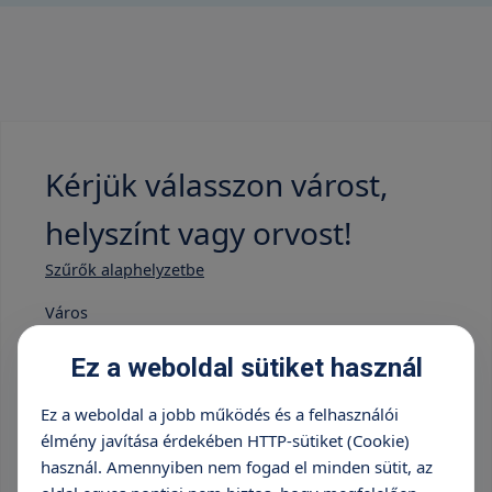
Kérjük válasszon várost,
helyszínt vagy orvost!
Szűrők alaphelyzetbe
Város
Minden város
Ez a weboldal sütiket használ
Ez a weboldal a jobb működés és a felhasználói
Intézmény
élmény javítása érdekében HTTP-sütiket (Cookie)
Minden intézmény
használ. Amennyiben nem fogad el minden sütit, az