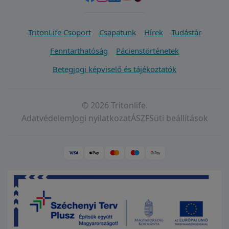
TritonLife Csoport
Csapatunk
Hírek
Tudástár
Fenntarthatóság
Pácienstörténetek
Betegjogi képviselő és tájékoztatók
© 2026 Tritonlife.
Adatvédelem
Jogi nyilatkozat
ÁSZF
Süti beállítások