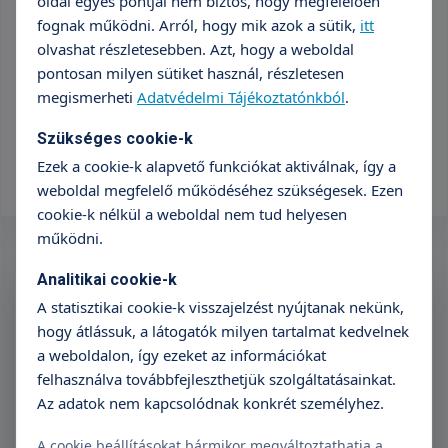
oldal egyes pontjai nem biztos, hogy megfelelően
Orvos
fognak működni. Arról, hogy mik azok a sütik,
itt
olvashat részletesebben. Azt, hogy a weboldal
Minden orvos
pontosan milyen sütiket használ, részletesen
megismerheti
Adatvédelmi Tájékoztatónkból
.
Szakterület
Szükséges cookie-k
Minden szakterület
Ezek a cookie-k alapvető funkciókat aktiválnak, így a
weboldal megfelelő működéséhez szükségesek. Ezen
cookie-k nélkül a weboldal nem tud helyesen
működni.
Analitikai cookie-k
Feliratkozás a Triton
A statisztikai cookie-k visszajelzést nyújtanak nekünk,
Hírlevélre
hogy átlássuk, a látogatók milyen tartalmat kedvelnek
a weboldalon, így ezeket az információkat
Név
E-mail cím
felhasználva továbbfejleszthetjük szolgáltatásainkat.
Az adatok nem kapcsolódnak konkrét személyhez.
A cookie beállításokat bármikor megváltoztathatja a