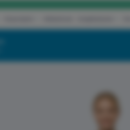
Központjaink
Vállalatoknak
Szolgáltatásaink
Ár
re
!