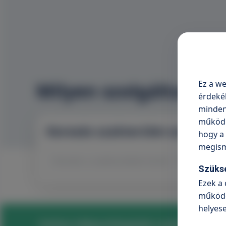
Ez a we
Milyen szolgáltatásr
érdeké
minden 
működni
Keresés szakterület szerint
hogy a 
megism
Keres
Szüks
Ezek a 
működé
helyes
Online időpontfoglalás szakrendelés