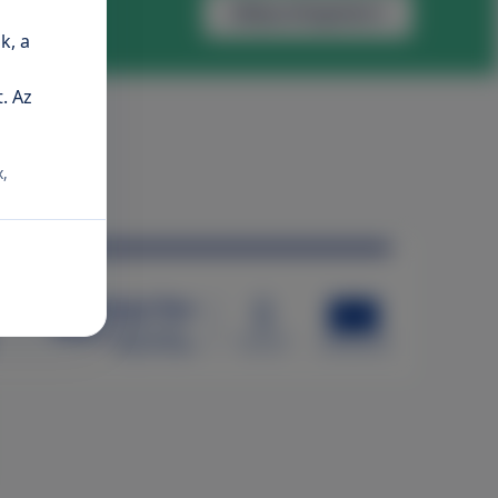
Időpontfoglalás
k, a
. Az
x,