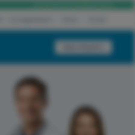
Rólunk
Karrier
Elérhetőség
Bejelentkezés
ak
Csomagajánlataink
Rólunk
Keresés
Időpontfoglalás