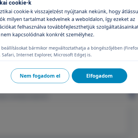
ikai cookie-k
!
sztikai cookie-k visszajelzést nyújtanak nekünk, hogy átlássu
ók milyen tartalmat kedvelnek a weboldalon, így ezeket az
ciókat felhasználva továbbfejleszthetjük szolgáltatásainkat
 nem kapcsolódnak konkrét személyhez.
írlevélre
 beállításokat bármikor megváltoztathatja a böngészőjében (Firefo
Safari, Internet Explorer, Microsoft Edge) is.
Feliratkozás
Nem fogadom el
Elfogadom
elje a személyes adataimat.