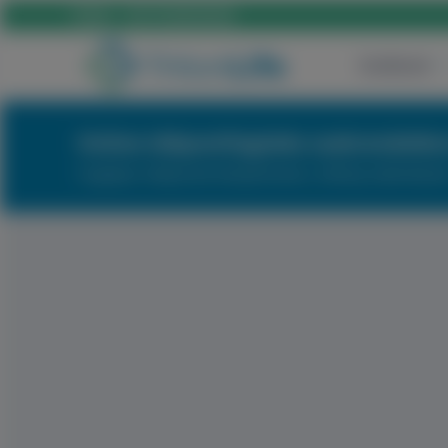
Hívás:
+36 70 659 88 88
Szülészet
Online időpontfoglalás szakrendelés
Foglaljon időpontot kényelmesen, néhány kattintással