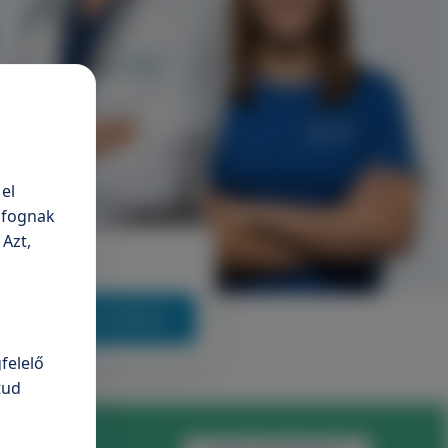
el
n fognak
 Azt,
Keresés indítása
felelő
tud