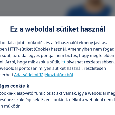
Ez a weboldal sütiket használ
boldal a jobb működés és a felhasználói élmény javítása
a van igénye?
ben HTTP-sütiket (Cookie) használ. Amennyiben nem fogad 
sütit, az oldal egyes pontjai nem biztos, hogy megfelelőe
. Arról, hogy mik azok a sütik,
itt
olvashat részletesebben.
Keresés panasz szerint
weboldal pontosan milyen sütiket használ, részletesen
erheti
Adatvédelmi Tájékoztatónkból
.
és indítása
éges cookie-k
cookie-k alapvető funkciókat aktiválnak, így a weboldal meg
séhez szükségesek. Ezen cookie-k nélkül a weboldal nem 
en működni.
re