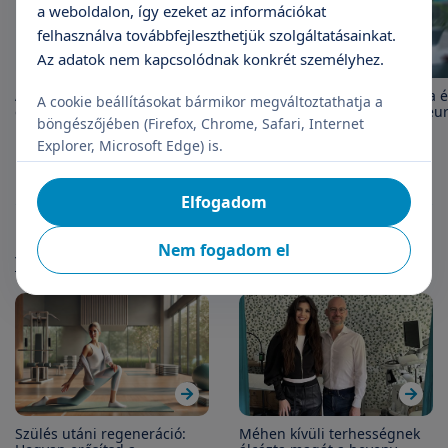
a weboldalon, így ezeket az információkat
felhasználva továbbfejleszthetjük szolgáltatásainkat.
Az adatok nem kapcsolódnak konkrét személyhez.
Autizmus világnapja: a megértés
Szédülés – mi okozhatja 
A cookie beállításokat bármikor megváltoztathatja a
és elfogadás napja
indokolt speciális otoneu
böngészőjében (Firefox, Chrome, Safari, Internet
vizsgálat elvégzése?
Explorer, Microsoft Edge) is.
Elfogadom
Páciens történetek
Nem fogadom el
További cikkek
Szülés utáni regeneráció:
Méhen kívüli terhességnek