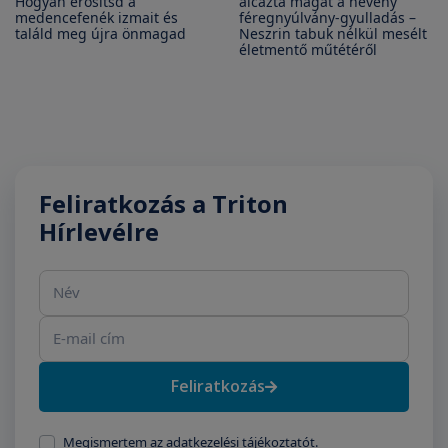
Hogyan erősítsd a
álcázta magát a heveny
medencefenék izmait és
féregnyúlvány-gyulladás –
találd meg újra önmagad
Neszrin tabuk nélkül mesélt
életmentő műtétéről
Feliratkozás a Triton
Hírlevélre
Név
E-mail cím
Feliratkozás
Megismertem az adatkezelési tájékoztatót.