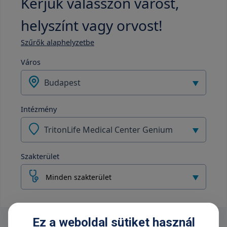
Kérjük válasszon várost,
helyszínt vagy orvost!
Szűrők alaphelyzetbe
Város
Budapest
Intézmény
TritonLife Medical Center Genium
Szakterület
Minden szakterület
Ez a weboldal sütiket használ
Legfrissebb híreink