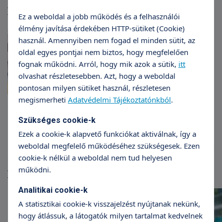
További hírek
Ez a weboldal a jobb működés és a felhasználói
élmény javítása érdekében HTTP-sütiket (Cookie)
használ. Amennyiben nem fogad el minden sütit, az
oldal egyes pontjai nem biztos, hogy megfelelően
fognak működni. Arról, hogy mik azok a sütik,
itt
olvashat részletesebben. Azt, hogy a weboldal
pontosan milyen sütiket használ, részletesen
megismerheti
Adatvédelmi Tájékoztatónkból
.
Gyógytornász továbbképzés
Szükséges cookie-k
Ezek a cookie-k alapvető funkciókat aktiválnak, így a
weboldal megfelelő működéséhez szükségesek. Ezen
cookie-k nélkül a weboldal nem tud helyesen
Szakmai cikkek
működni.
További cikkek
Analitikai cookie-k
A statisztikai cookie-k visszajelzést nyújtanak nekünk,
hogy átlássuk, a látogatók milyen tartalmat kedvelnek