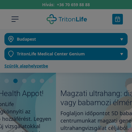
Hívás:
+36 70 659 88 88
Szűrők alaphelyzetbe
Magzati ultrahang: diagnosztika
vagy babamozi élmény?
Foglaljon időpontot 5D babamozira vagy keresse
centrumunkat magzati genetikai
ultrahangvizsgálat céljából.