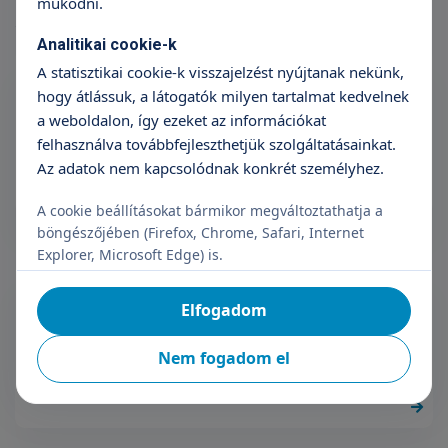
működni.
Aneszteziológia
Analitikai cookie-k
A statisztikai cookie-k visszajelzést nyújtanak nekünk,
hogy átlássuk, a látogatók milyen tartalmat kedvelnek
a weboldalon, így ezeket az információkat
Dr. Agócs Szilvia
felhasználva továbbfejleszthetjük szolgáltatásainkat.
Aneszteziológia
Az adatok nem kapcsolódnak konkrét személyhez.
A cookie beállításokat bármikor megváltoztathatja a
böngészőjében (Firefox, Chrome, Safari, Internet
Explorer, Microsoft Edge) is.
Elfogadom
Dr. Bakó Emese
Nem fogadom el
Aneszteziológia