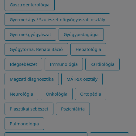
Gasztroenterológia
Gyermekágy / Szülészet-nőgyógyászati osztály
Gyermekgyógyászat
Gyógypedagógia
Gyógytorna, Rehabilitáció
Hepatológia
Idegsebészet
Immunológia
Kardiológia
Magzati diagnosztika
MÁTRIX osztály
Neurológia
Onkológia
Ortopédia
Plasztikai sebészet
Pszichiátria
Pulmonológia