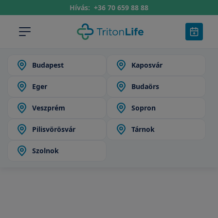
Hívás:
+36 70 659 88 88
Budapest
Kaposvár
Eger
Budaörs
Veszprém
Sopron
Pilisvörösvár
Tárnok
Szolnok