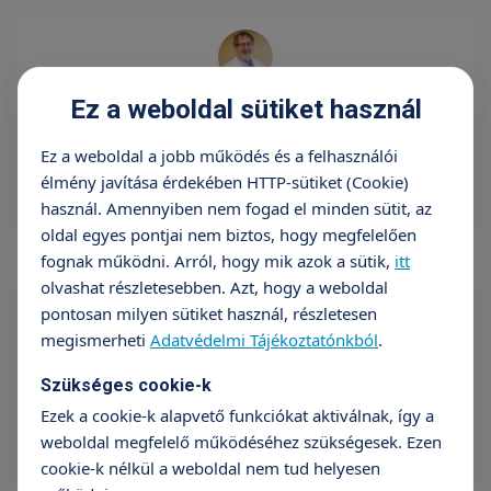
Dr. Szakonyi Tibor
Ez a weboldal sütiket használ
Alapító igazgató, szülész-nőgyógyász főorvos
Ez a weboldal a jobb működés és a felhasználói
élmény javítása érdekében HTTP-sütiket (Cookie)
használ. Amennyiben nem fogad el minden sütit, az
oldal egyes pontjai nem biztos, hogy megfelelően
fognak működni. Arról, hogy mik azok a sütik,
itt
olvashat részletesebben. Azt, hogy a weboldal
pontosan milyen sütiket használ, részletesen
Dr. Vasvári Barbara
megismerheti
Adatvédelmi Tájékoztatónkból
.
Orvosigazgató - TritonLife Róbert Magánkórház, aneszteziológiai
Szükséges cookie-k
részlegvezető főorvos
Ezek a cookie-k alapvető funkciókat aktiválnak, így a
weboldal megfelelő működéséhez szükségesek. Ezen
cookie-k nélkül a weboldal nem tud helyesen