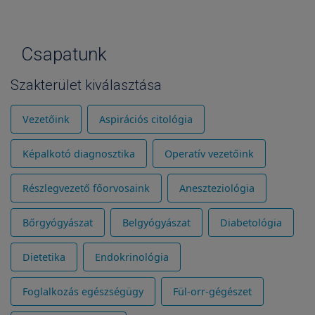
Csapatunk
Szakterület kiválasztása
Vezetőink
Aspirációs citológia
Képalkotó diagnosztika
Operatív vezetőink
Részlegvezető főorvosaink
Aneszteziológia
Bőrgyógyászat
Belgyógyászat
Diabetológia
Dietetika
Endokrinológia
Foglalkozás egészségügy
Fül-orr-gégészet