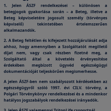
1. Jelen ÁSZF rendelkezései – különösen a
betegjogok gyakorlása során – a Beteg, illetve a
Beteg képviseletére jogosult személy (törvényes
képviselő) tekintetében értelemszerűen
alkalmazandók.
2. A Beteg feltétlen és kifejezett hozzájárulását adja
ahhoz, hogy amennyiben a Szolgáltatót megillető
díjat nem, vagy csak részben fizetné meg, a
Szolgáltató által a követelés érvényesítése
érdekében megbízott ügyvéd egészségügyi
dokumentációját teljeskörűen megismerhesse.
A jelen ÁSZF-ben nem szabályozott kérdésekben az
egészségügyről szóló 1997. évi CILV. törvény, a
Polgári Törvénykönyv rendelkezései és a mindenkor
hatályos jogszabályok rendelkezései irányadók.
3. Jelen ÁSZF valamennyi TritonLife csoportnál