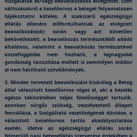
vizsgálatok és/vagy beavatkozások elvégzését. Ezen
változásokról a kezelőorvos a beteget folyamatosan
tájékoztatni köteles. A szakszerű egészségügyi
ellátás ellenére előfordulhatnak az elvégzett
beavatkozás(ok) során vagy azt követően
bekövetkezett, a beavatkozás természetéből adódó
általános, valamint a beavatkozás természetével
összefüggésbe nem hozható, a legnagyobb
gondosság tanúsítása mellett is semmilyen módon
el nem hárítható szövődmények.
3. Minden tervezett beavatkozást kizárólag a Beteg
által választott kezelőorvos végez el, aki a kezelés
egésze tekintetében teljes felelősséggel tartozik,
azonban sürgős szükség, veszélyeztető állapot
fennállása, a Szolgáltató vezetőségének döntése, a
választott kezelőorvos tartós akadályoztatása
esetén, illetve az egészségügyi ellátás során
felmerülő napi betegellátás szervezése érdekében a