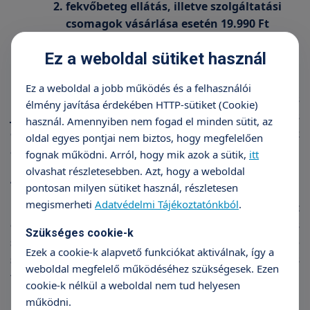
fekvőbeteg ellátás, illetve szolgáltatási
csomagok vásárlása esetén 19.990 Ft
IV. A Felek jogai és
Ez a weboldal sütiket használ
kötelezettségei
Ez a weboldal a jobb működés és a felhasználói
Felek az egészségügyi ellátások során, a hatályos
élmény javítása érdekében HTTP-sütiket (Cookie)
jogszabályi előírásoknak megfelelően folyamatos
használ. Amennyiben nem fogad el minden sütit, az
együttműködésre kötelesek, amely során őket az
oldal egyes pontjai nem biztos, hogy megfelelően
alábbi jogok illetik, illetve kötelezettségek terhelik.
fognak működni. Arról, hogy mik azok a sütik,
itt
olvashat részletesebben. Azt, hogy a weboldal
A Beteg jogai
pontosan milyen sütiket használ, részletesen
megismerheti
Adatvédelmi Tájékoztatónkból
.
1. A
Beteg az egészségi állapota által indokolt
ellátás szakmai tartalmára és az ellátás
Szükséges cookie-k
sürgősségére figyelemmel – hacsak a Szolgáltató
Ezek a cookie-k alapvető funkciókat aktiválnak, így a
szakmai vezetése a választani kívánt orvos
weboldal megfelelő működéséhez szükségesek. Ezen
tekintetében kifogást nem emel – jogosult a
cookie-k nélkül a weboldal nem tud helyesen
kezelőorvosa megválasztására.
működni.