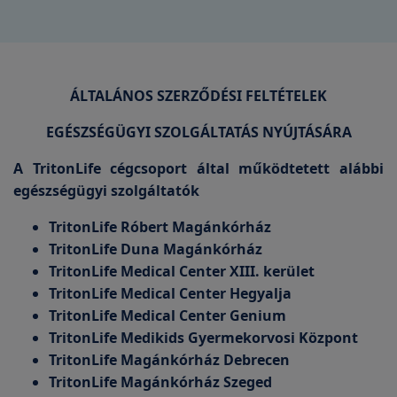
ÁLTALÁNOS SZERZŐDÉSI FELTÉTELEK
EGÉSZSÉGÜGYI SZOLGÁLTATÁS NYÚJTÁSÁRA
A TritonLife cégcsoport által működtetett alábbi
egészségügyi szolgáltatók
TritonLife Róbert Magánkórház
TritonLife Duna Magánkórház
TritonLife Medical Center XIII. kerület
TritonLife Medical Center Hegyalja
TritonLife Medical Center Genium
TritonLife Medikids Gyermekorvosi Központ
TritonLife Magánkórház Debrecen
TritonLife Magánkórház Szeged