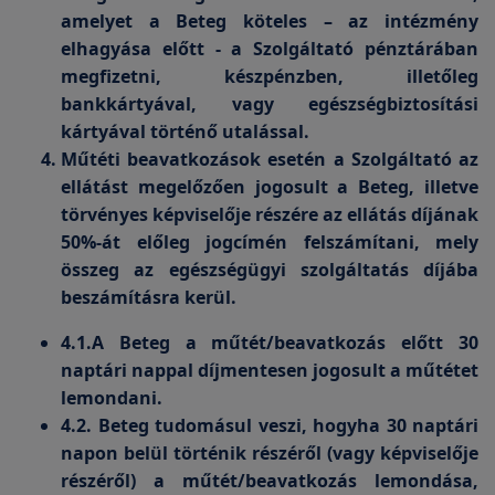
amelyet a Beteg köteles – az intézmény
elhagyása előtt - a Szolgáltató pénztárában
megfizetni, készpénzben, illetőleg
bankkártyával, vagy egészségbiztosítási
kártyával történő utalással.
Műtéti beavatkozások esetén a Szolgáltató az
ellátást megelőzően jogosult a Beteg, illetve
törvényes képviselője részére az ellátás díjának
50%-át előleg jogcímén felszámítani, mely
összeg az egészségügyi szolgáltatás díjába
beszámításra kerül.
4.1.A Beteg a műtét/beavatkozás előtt 30
naptári nappal díjmentesen jogosult a műtétet
lemondani.
4.2. Beteg tudomásul veszi, hogyha 30 naptári
napon belül történik részéről (vagy képviselője
részéről) a műtét/beavatkozás lemondása,