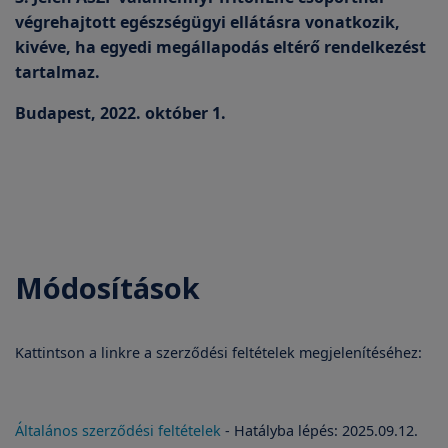
végrehajtott egészségügyi ellátásra vonatkozik,
kivéve, ha egyedi megállapodás eltérő rendelkezést
tartalmaz.
Budapest, 2022. október 1.
Módosítások
Kattintson a linkre a szerződési feltételek megjelenítéséhez:
Általános szerződési feltételek
- Hatályba lépés: 2025.09.12.