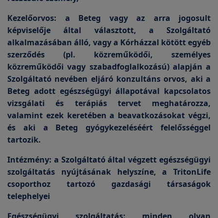
Kezelőorvos: a Beteg vagy az arra jogosult
képviselője által választott, a Szolgáltató
alkalmazásában álló, vagy a Kórházzal kötött egyéb
szerződés (pl. közreműködői, személyes
közreműködői vagy szabadfoglalkozású) alapján a
Szolgáltató nevében eljáró konzultáns orvos, aki a
Beteg adott egészségügyi állapotával kapcsolatos
vizsgálati és terápiás tervet meghatározza,
valamint ezek keretében a beavatkozásokat végzi,
és aki a Beteg gyógykezeléséért felelősséggel
tartozik.
Intézmény: a Szolgáltató által végzett egészségügyi
szolgáltatás nyújtásának helyszíne, a TritonLife
csoporthoz tartozó gazdasági társaságok
telephelyei
Egészségügyi szolgáltatás: minden olyan