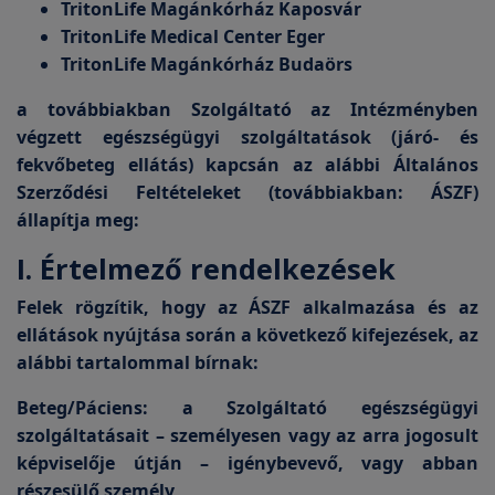
TritonLife Magánkórház Kaposvár
TritonLife Medical Center Eger
TritonLife Magánkórház Budaörs
a továbbiakban Szolgáltató az Intézményben
végzett egészségügyi szolgáltatások (járó- és
fekvőbeteg ellátás) kapcsán az alábbi Általános
Szerződési Feltételeket (továbbiakban: ÁSZF)
állapítja meg:
I. Értelmező rendelkezések
Felek rögzítik, hogy az ÁSZF alkalmazása és az
ellátások nyújtása során a következő kifejezések, az
alábbi tartalommal bírnak:
Beteg/Páciens: a Szolgáltató egészségügyi
szolgáltatásait – személyesen vagy az arra jogosult
képviselője útján – igénybevevő, vagy abban
részesülő személy,