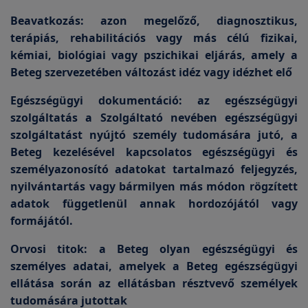
Beavatkozás: azon megelőző, diagnosztikus,
terápiás, rehabilitációs vagy más célú fizikai,
kémiai, biológiai vagy pszichikai eljárás, amely a
Beteg szervezetében változást idéz vagy idézhet elő
Egészségügyi dokumentáció: az egészségügyi
szolgáltatás a Szolgáltató nevében egészségügyi
szolgáltatást nyújtó személy tudomására jutó, a
Beteg kezelésével kapcsolatos egészségügyi és
személyazonosító adatokat tartalmazó feljegyzés,
nyilvántartás vagy bármilyen más módon rögzített
adatok függetlenül annak hordozójától vagy
formájától.
Orvosi titok: a Beteg olyan egészségügyi és
személyes adatai, amelyek a Beteg egészségügyi
ellátása során az ellátásban résztvevő személyek
tudomására jutottak