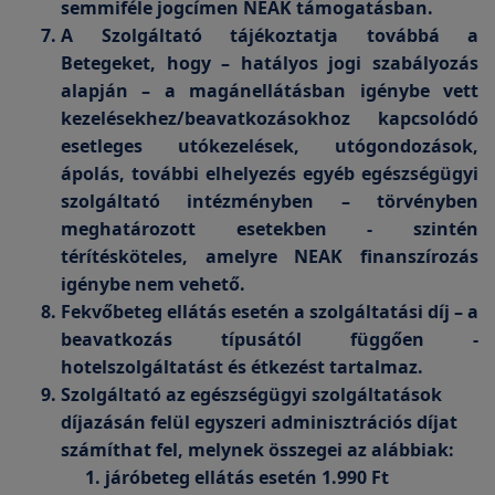
semmiféle jogcímen NEAK támogatásban.
A Szolgáltató tájékoztatja továbbá a
Betegeket, hogy – hatályos jogi szabályozás
alapján – a magánellátásban igénybe vett
kezelésekhez/beavatkozásokhoz kapcsolódó
esetleges utókezelések, utógondozások,
ápolás, további elhelyezés egyéb egészségügyi
szolgáltató intézményben – törvényben
meghatározott esetekben - szintén
térítésköteles, amelyre NEAK finanszírozás
igénybe nem vehető.
Fekvőbeteg ellátás esetén a szolgáltatási díj – a
beavatkozás típusától függően -
hotelszolgáltatást és étkezést tartalmaz.
Szolgáltató az egészségügyi szolgáltatások
díjazásán felül egyszeri adminisztrációs díjat
számíthat fel, melynek összegei az alábbiak:
járóbeteg ellátás esetén 1.990 Ft