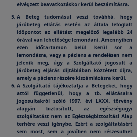
elvégzett beavatkozáskor kerül beszámításra.
A Beteg tudomásul veszi továbbá, hogy
járóbeteg ellátás esetén az általa lefoglalt
időpontot az ellátást megelőző legalább 24
órával van lehetősége lemondani. Amennyiben
ezen időtartamon belül kerül sor a
lemondásra, vagy a páciens a rendelésen nem
jelenik meg, úgy a Szolgáltató jogosult a
járóbeteg eljárás díjtáblában közzétett díjra,
amely a páciens részére kiszámlázásra kerül.
A Szolgáltató tájékoztatja a Betegeket, hogy
attól függetlenül, hogy a tb. ellátásaira
jogosultakról szóló 1997. évi LXXX. törvény
alapján biztosított, az egészségügyi
szolgáltatást nem az Egészségbiztosítási Alap
terhére veszi igénybe. Ezért a szolgáltatásért
sem most, sem a jövőben nem részesülhet