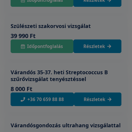
Időpontfoglalás
Részletek
Szülészeti szakorvosi vizsgálat
39 990 Ft
Időpontfoglalás
Részletek
Várandós 35-37. heti Streptococcus B
szűrővizsgálat tenyésztéssel
8 000 Ft
+36 70 659 88 88
Részletek
Várandósgondozás ultrahang vizsgálattal