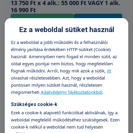
13 750 Ft x 4 alk.: 55 000 Ft VAGY 1 alk.
16 990 Ft
Időpontfoglalás
Részletek
Ez a weboldal sütiket használ
Ez a weboldal a jobb működés és a felhasználói
Diszlexia – NILD 1. terápia
élmény javítása érdekében HTTP-sütiket (Cookie)
15 990 Ft
használ. Amennyiben nem fogad el minden sütit, az
oldal egyes pontjai nem biztos, hogy megfelelően
Időpontfoglalás
Részletek
fognak működni. Arról, hogy mik azok a sütik,
itt
olvashat részletesebben. Azt, hogy a weboldal
pontosan milyen sütiket használ, részletesen
megismerheti
Adatvédelmi Tájékoztatónkból
.
Diszlexia terápia
13 750 Ft x 4 alk.: 55 000 Ft VAGY 1 alk.
Szükséges cookie-k
16 990 Ft
Ezek a cookie-k alapvető funkciókat aktiválnak, így a
weboldal megfelelő működéséhez szükségesek. Ezen
Időpontfoglalás
Részletek
cookie-k nélkül a weboldal nem tud helyesen