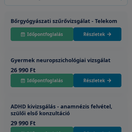
Bőrgyógyászati szűrővizsgálat - Telekom
Időpontfoglalás
Részletek
Gyermek neuropszichológiai vizsgálat
26 990 Ft
Időpontfoglalás
Részletek
ADHD kivizsgálás - anamnézis felvétel,
szülői első konzultáció
29 990 Ft