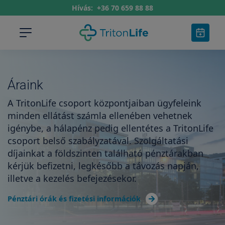
Hívás:
+36 70 659 88 88
Áraink
A TritonLife csoport központjaiban ügyfeleink
minden ellátást számla ellenében vehetnek
igénybe, a hálapénz pedig ellentétes a TritonLife
csoport belső szabályzatával. Szolgáltatási
díjainkat a földszinten található pénztárakban
kérjük befizetni, legkésőbb a távozás napján,
illetve a kezelés befejezésekor.
Pénztári órák és fizetési információk