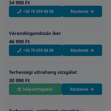
34 990 Ft
+36 70 659 88 88
Részletek
Várandósgondozás iker
46 990 Ft
+36 70 659 88 88
Részletek
Terhességi ultrahang vizsgálat
30 990 Ft
Időpontfoglalás
Részletek