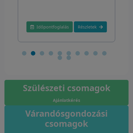
Időpontfoglalás
Részletek
Szülészeti csomagok
Ajánlatkérés
Várandósgondozási
csomagok