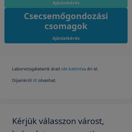
Ajánlatkérés
Csecsemőgondozási
csomagok
Ajánlatkérés
Laborvizsgálataink árait
ide kattintva
éri el.
Díjainkról
itt
olvashat.
Kérjük válasszon várost,