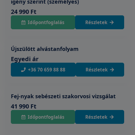
igény szerint (személyes)
24 990 Ft
Időpontfoglalás
Részletek
Újszülött alvástanfolyam
Egyedi ár
+36 70 659 88 88
Részletek
Fej-nyak sebészeti szakorvosi vizsgálat
41 990 Ft
Időpontfoglalás
Részletek