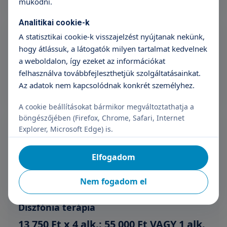
működni.
Analitikai cookie-k
Diszlexia prevenció
A statisztikai cookie-k visszajelzést nyújtanak nekünk,
13 750 Ft x 4 alk.: 55 000 Ft VAGY 1 alk.
hogy átlássuk, a látogatók milyen tartalmat kedvelnek
16 990 Ft
a weboldalon, így ezeket az információkat
Időpontfoglalás
Részletek
felhasználva továbbfejleszthetjük szolgáltatásainkat.
Az adatok nem kapcsolódnak konkrét személyhez.
A cookie beállításokat bármikor megváltoztathatja a
Diszgráfia prevenció
böngészőjében (Firefox, Chrome, Safari, Internet
Explorer, Microsoft Edge) is.
13 750 Ft x 4 alk.: 55 000 Ft VAGY 1 alk.
16 990 Ft
Elfogadom
Időpontfoglalás
Részletek
Nem fogadom el
Diszfónia terápia
13 750 Ft x 4 alk.: 55 000 Ft VAGY 1 alk.