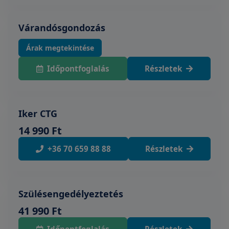
Várandósgondozás
Árak megtekintése
Időpontfoglalás
Részletek
Iker CTG
14 990 Ft
+36 70 659 88 88
Részletek
Szülésengedélyeztetés
41 990 Ft