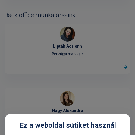
Back office munkatársaink
Lipták Adrienn
Pénzügyi manager
Nagy Alexandra
Ügyfélélmény-fejlesztési vezető
Ez a weboldal sütiket használ