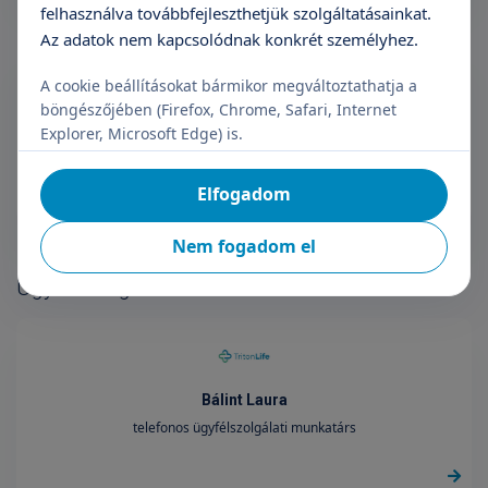
felhasználva továbbfejleszthetjük szolgáltatásainkat.
Az adatok nem kapcsolódnak konkrét személyhez.
A cookie beállításokat bármikor megváltoztathatja a
böngészőjében (Firefox, Chrome, Safari, Internet
Velő-Hadi Szimonetta
Explorer, Microsoft Edge) is.
HR csoportvezető
Elfogadom
Nem fogadom el
Ügyfélszolgálat
Bálint Laura
telefonos ügyfélszolgálati munkatárs