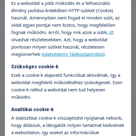
Ez a weboldal a jobb működés és a felhasználói
élmény javítása érdekében HTTP-sütiket (Cookie)
használ. Amennyiben nem fogad el minden sütit, az
oldal egyes pontjai nem biztos, hogy megfelelően
fognak működni. Arról, hogy mik azok a sütik,
itt
olvashat részletesebben. Azt, hogy a weboldal
Nagypál Péter
pontosan milyen sütiket használ, részletesen
Key Account Team Leader
megismerheti
Adatvédelmi Tájékoztatónkból
.
Szükséges cookie-k
Ezek a cookie-k alapvető funkciókat aktiválnak, így a
weboldal megfelelő működéséhez szükségesek. Ezen
cookie-k nélkül a weboldal nem tud helyesen
működni.
Szvath Valéria
Analitikai cookie-k
Vállalati üzletág szakmai vezető
A statisztikai cookie-k visszajelzést nyújtanak nekünk,
hogy átlássuk, a látogatók milyen tartalmat kedvelnek
a weboldalon, így ezeket az információkat