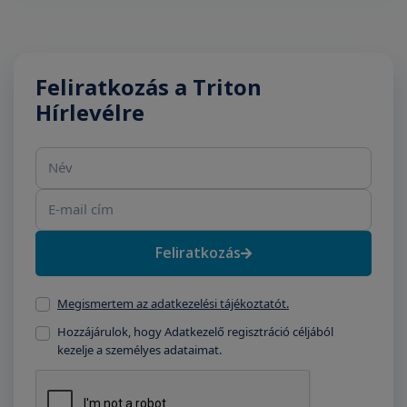
Feliratkozás a Triton
Hírlevélre
Név
E-mail cím
Feliratkozás
Megismertem az adatkezelési tájékoztatót.
Hozzájárulok, hogy Adatkezelő regisztráció céljából
kezelje a személyes adataimat.