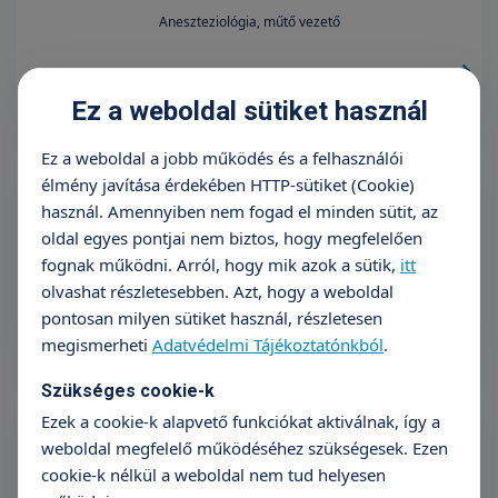
Aneszteziológia, műtő vezető
Ez a weboldal sütiket használ
Ez a weboldal a jobb működés és a felhasználói
élmény javítása érdekében HTTP-sütiket (Cookie)
használ. Amennyiben nem fogad el minden sütit, az
Dr. Pintér Enikő
oldal egyes pontjai nem biztos, hogy megfelelően
Aneszteziológia
fognak működni. Arról, hogy mik azok a sütik,
itt
olvashat részletesebben. Azt, hogy a weboldal
pontosan milyen sütiket használ, részletesen
megismerheti
Adatvédelmi Tájékoztatónkból
.
Szükséges cookie-k
Ezek a cookie-k alapvető funkciókat aktiválnak, így a
weboldal megfelelő működéséhez szükségesek. Ezen
Dr. Tóth Mariann
cookie-k nélkül a weboldal nem tud helyesen
Aneszteziológia