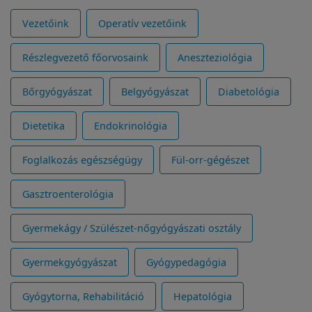
Vezetőink
Operatív vezetőink
Részlegvezető főorvosaink
Aneszteziológia
Bőrgyógyászat
Belgyógyászat
Diabetológia
Dietetika
Endokrinológia
Foglalkozás egészségügy
Fül-orr-gégészet
Gasztroenterológia
Gyermekágy / Szülészet-nőgyógyászati osztály
Gyermekgyógyászat
Gyógypedagógia
Gyógytorna, Rehabilitáció
Hepatológia