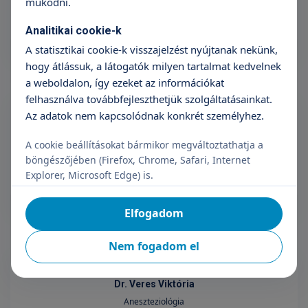
működni.
Analitikai cookie-k
A statisztikai cookie-k visszajelzést nyújtanak nekünk,
hogy átlássuk, a látogatók milyen tartalmat kedvelnek
a weboldalon, így ezeket az információkat
felhasználva továbbfejleszthetjük szolgáltatásainkat.
Az adatok nem kapcsolódnak konkrét személyhez.
Dr. Vasvári Barbara
A cookie beállításokat bármikor megváltoztathatja a
Orvosigazgató - TritonLife Róbert Magánkórház, aneszteziológiai
böngészőjében (Firefox, Chrome, Safari, Internet
részlegvezető főorvos
Explorer, Microsoft Edge) is.
Elfogadom
Nem fogadom el
Dr. Veres Viktória
Aneszteziológia