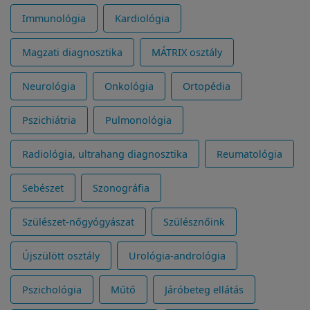
Immunológia
Kardiológia
Magzati diagnosztika
MÁTRIX osztály
Neurológia
Onkológia
Ortopédia
Pszichiátria
Pulmonológia
Radiológia, ultrahang diagnosztika
Reumatológia
Sebészet
Szonográfia
Szülészet-nőgyógyászat
Szülésznőink
Újszülött osztály
Urológia-andrológia
Pszichológia
Műtő
Járóbeteg ellátás