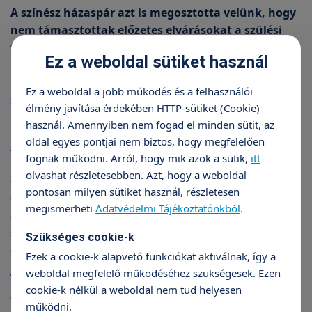
A színész házaspár azt is megosztotta velünk, hogy
nem támasztottak előzetes elvárásokat a szülési
folyamathoz, jóval inkább az volt a megközelítésük,
Ez a weboldal sütiket használ
hogy nem ragaszkodtak semmihez, viszont
mindenről információt szereztek, többek között
Ez a weboldal a jobb működés és a felhasználói
szülészorvosuknak és szülésznőjüknek
élmény javítása érdekében HTTP-sütiket (Cookie)
köszönhetően (legyen szó a vízben vajúdás
használ. Amennyiben nem fogad el minden sütit, az
lehetőségéről, vagy épp a különböző
oldal egyes pontjai nem biztos, hogy megfelelően
fájdalomcsillapítási módokról).
fognak működni. Arról, hogy mik azok a sütik,
itt
olvashat részletesebben. Azt, hogy a weboldal
– Az volt az elképzelésünk, hogy ne legyen
pontosan milyen sütiket használ, részletesen
elképzelésünk – mondta mosolyogva a színésznő,
megismerheti
Adatvédelmi Tájékoztatónkból
.
aki arra tréningezte magát, hogy bár természetes
szülést szeretne, akkor sem lesz semmi gond, ha
Szükséges cookie-k
császár lesz belőle.
Ezek a cookie-k alapvető funkciókat aktiválnak, így a
weboldal megfelelő működéséhez szükségesek. Ezen
Végül így is alakult, hiszen terhességi toxémiát
cookie-k nélkül a weboldal nem tud helyesen
állapítottak meg nála.
működni.