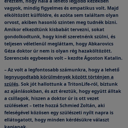
éreztem, hogy nála a lehető legjobb kezekben
vagyok, mindig figyelmes és empatikus volt. Majd
elköltözött külföldre, és azóta sem találtam olyan
orvost, akiben hasonló szinten meg tudnék bízni.
Amikor elkezdtünk kisbabát tervezni, sokat
gondolkodtunk, hogy kinél szeretnénk szülni, és
teljesen véletlenül megláttam, hogy Abkarovics
Géza doktor úr nem is olyan rég hazaköltözött.
Szerencsés egybeesés volt – kezdte Ágoston Katalin.
– Az volt a legfontosabb számunkra, hogy a lehető
legnyugodtabb körülmények között történjen a
szülés
. Sok jót hallottunk a TritonLife-ról, bíztunk
az ajánlásokban, és azt éreztük, hogy együtt álltak
a csillagok, hiszen a doktor úr is ott vezet
szüléseket – tette hozzá Schmied Zoltán, aki
feleségével közösen egy szülészeti nyílt napra is
ellátogatott, hogy minden kérdésükre választ
kapjanak.