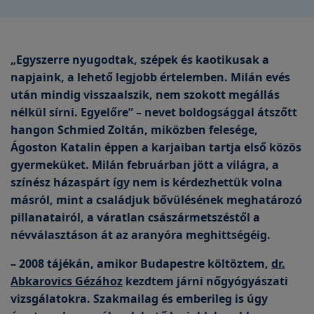
„Egyszerre nyugodtak, szépek és kaotikusak a
napjaink, a lehető legjobb értelemben. Milán evés
után mindig visszaalszik, nem szokott megállás
nélkül sírni. Egyelőre” – nevet boldogsággal átszőtt
hangon Schmied Zoltán, miközben felesége,
Ágoston Katalin éppen a karjaiban tartja első közös
gyermeküket. Milán februárban jött a világra, a
színész házaspárt így nem is kérdezhettük volna
másról, mint a családjuk bővülésének meghatározó
pillanatairól, a váratlan császármetszéstől a
névválasztáson át az aranyóra meghittségéig.
– 2008 tájékán, amikor Budapestre költöztem,
dr.
Abkarovics Gézához
kezdtem járni nőgyógyászati
vizsgálatokra. Szakmailag és emberileg is úgy