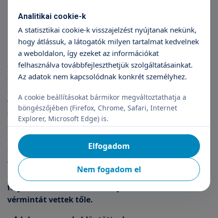
Analitikai cookie-k
CTG-re érkeztek, ám bent is
A statisztikai cookie-k visszajelzést nyújtanak nekünk,
hogy átlássuk, a látogatók milyen tartalmat kedvelnek
maradtak
a weboldalon, így ezeket az információkat
felhasználva továbbfejleszthetjük szolgáltatásainkat.
– Az utolsó héten hasi fájdalmakat éreztem, de
Az adatok nem kapcsolódnak konkrét személyhez.
először nem tudtuk, hogy mi okozza. Mivel nekem
alapvetően is magas a vérnyomásom, a
A cookie beállításokat bármikor megváltoztathatja a
várandósság alatt különösen nagy figyelmet
böngészőjében (Firefox, Chrome, Safari, Internet
fordítottam arra, hogy rendben legyenek az
Explorer, Microsoft Edge) is.
értékek. Rendszeresen mértem, és egyre több
gyógyszert kellett szednem. Sikerült kordában
Elfogadom
tartani, ám a terhességi toxémiát pont a
vérnyomáskilengés tudja jelezni – mutatott rá az
Nem fogadom el
édesanya, aki éppen egy CTG-vizsgálatra érkezett a
férjével, amikor a szülésznő javaslatára vizelet- és
vérmintát vettek tőle.