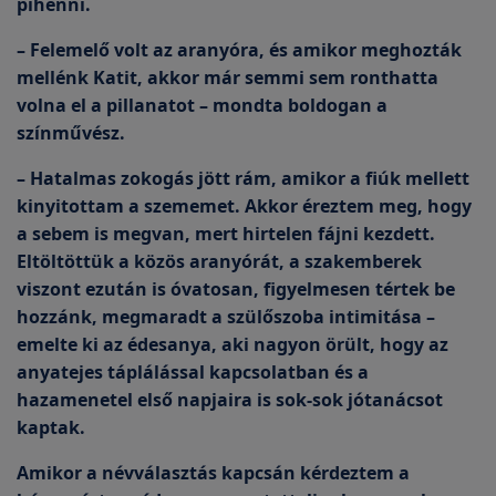
pihenni.
– Felemelő volt az aranyóra, és amikor meghozták
mellénk Katit, akkor már semmi sem ronthatta
volna el a pillanatot – mondta boldogan a
színművész.
– Hatalmas zokogás jött rám, amikor a fiúk mellett
kinyitottam a szememet. Akkor éreztem meg, hogy
a sebem is megvan, mert hirtelen fájni kezdett.
Eltöltöttük a közös aranyórát, a szakemberek
viszont ezután is óvatosan, figyelmesen tértek be
hozzánk, megmaradt a szülőszoba intimitása –
emelte ki az édesanya, aki nagyon örült, hogy az
anyatejes táplálással kapcsolatban és a
hazamenetel első napjaira is sok-sok jótanácsot
kaptak.
Amikor a névválasztás kapcsán kérdeztem a