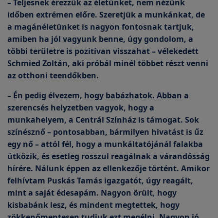
– Teljesnek érezzük az életünket, nem nézünk
időben extrémen előre. Szeretjük a munkánkat, de
a magánéletünket is nagyon fontosnak tartjuk,
amiben ha jól vagyunk benne, úgy gondolom, a
többi területre is pozitívan visszahat – vélekedett
Schmied Zoltán, aki próbál minél többet részt venni
az otthoni teendőkben.
– Én pedig élvezem, hogy babázhatok. Abban a
szerencsés helyzetben vagyok, hogy a
munkahelyem, a Centrál Színház is támogat. Sok
színésznő – pontosabban, bármilyen hivatást is űz
egy nő – attól fél, hogy a munkáltatójánál falakba
ütközik, és esetleg rosszul reagálnak a várandósság
hírére. Nálunk éppen az ellenkezője történt. Amikor
felhívtam Puskás Tamás igazgatót, úgy reagált,
mint a saját édesapám. Nagyon örült, hogy
kisbabánk lesz, és mindent megtettek, hogy
zökkenőmentesen tudjuk ezt megélni. Nagyon jó