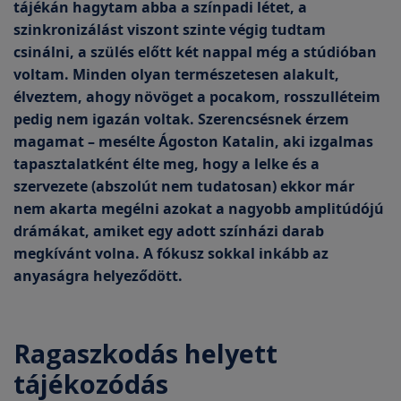
tájékán hagytam abba a színpadi létet, a
szinkronizálást viszont szinte végig tudtam
csinálni, a szülés előtt két nappal még a stúdióban
voltam. Minden olyan természetesen alakult,
élveztem, ahogy növöget a pocakom, rosszulléteim
pedig nem igazán voltak. Szerencsésnek érzem
magamat – mesélte Ágoston Katalin, aki izgalmas
tapasztalatként élte meg, hogy a lelke és a
szervezete (abszolút nem tudatosan) ekkor már
nem akarta megélni azokat a nagyobb amplitúdójú
drámákat, amiket egy adott színházi darab
megkívánt volna. A fókusz sokkal inkább az
anyaságra helyeződött.
Ragaszkodás helyett
tájékozódás