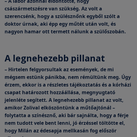
– A labor azonnal eldöntötte, hogy
császármetszésre van szükség. Az volt a
szerencsénk, hogy a szülésznőnk egyből szólt a
doktor úrnak, aki épp egy műtét után volt, és
nagyon hamar ott termett nálunk a szülőszobán.
A legnehezebb pillanat
– Hirtelen felgyorsultak az események, de mi
mégsem estünk pánikba, nem rémültünk meg. Úgy
érzem, ekkor is a részletes tájékoztatás és a kórházi
csapat határozott hozzáállása, megnyugtató
jelenléte segített. A legnehezebb pillanat az volt,
amikor Zolival elköszöntünk a műtőajtónál –
folytatta a színésznő, aki bár sajnálta, hogy a férje
nem tudott vele bent lenni, jó érzéssel töltötte el,
hogy Milán az édesapja mellkasán fog először