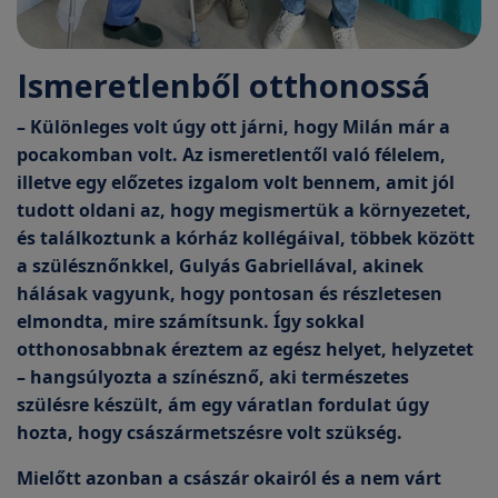
Ismeretlenből otthonossá
– Különleges volt úgy ott járni, hogy Milán már a
pocakomban volt. Az ismeretlentől való félelem,
illetve egy előzetes izgalom volt bennem, amit jól
tudott oldani az, hogy megismertük a környezetet,
és találkoztunk a kórház kollégáival, többek között
a szülésznőnkkel, Gulyás Gabriellával, akinek
hálásak vagyunk, hogy pontosan és részletesen
elmondta, mire számítsunk. Így sokkal
otthonosabbnak éreztem az egész helyet, helyzetet
– hangsúlyozta a színésznő, aki természetes
szülésre készült, ám egy váratlan fordulat úgy
hozta, hogy császármetszésre volt szükség.
Mielőtt azonban a császár okairól és a nem várt