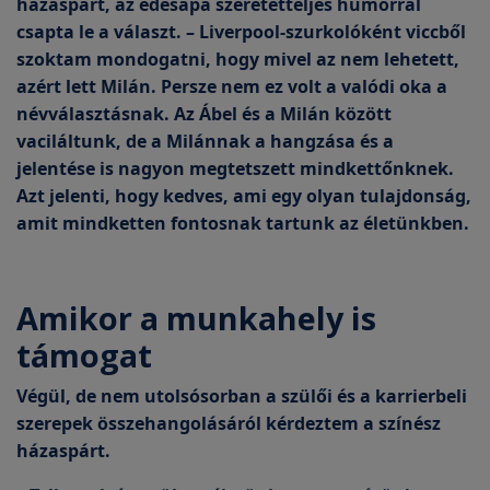
házaspárt, az édesapa szeretetteljes humorral
csapta le a választ. – Liverpool-szurkolóként viccből
szoktam mondogatni, hogy mivel az nem lehetett,
azért lett Milán. Persze nem ez volt a valódi oka a
névválasztásnak. Az Ábel és a Milán között
vaciláltunk, de a Milánnak a hangzása és a
jelentése is nagyon megtetszett mindkettőnknek.
Azt jelenti, hogy kedves, ami egy olyan tulajdonság,
amit mindketten fontosnak tartunk az életünkben.
Amikor a munkahely is
támogat
Végül, de nem utolsósorban a szülői és a karrierbeli
szerepek összehangolásáról kérdeztem a színész
házaspárt.