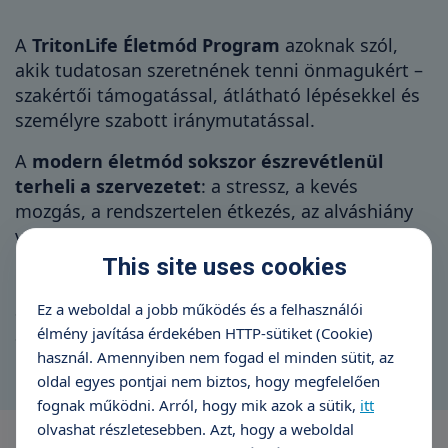
A
TritonLife Életmód Program
azoknak szól,
akik tudatosan szeretnének tenni önmagukért –
szakértői támogatással, átlátható lépésekkel és
személyre szabott iránymutatással.
A
modern életmód sokszor észrevétlenül
terheli a szervezetet
: a stressz, a kevés
mozgás, a rendszertelen étkezés, az alváshiány
vagy a folyamatos rohanás hosszú távon mind
hatással lehet az egészségre. Programunk segít
This site uses cookies
időben felismerni azokat a tényezőket,
Ez a weboldal a jobb működés és a felhasználói
amelyekre érdemes odafigyelni, és támogatást
élmény javítása érdekében HTTP-sütiket (Cookie)
ad abban, hogy a változtatás ne lemondás,
használ. Amennyiben nem fogad el minden sütit, az
hanem valóban tartható életmód legyen.
oldal egyes pontjai nem biztos, hogy megfelelően
fognak működni. Arról, hogy mik azok a sütik,
itt
olvashat részletesebben. Azt, hogy a weboldal