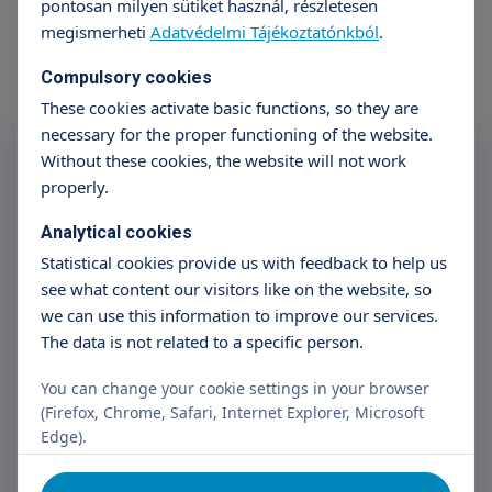
pontosan milyen sütiket használ, részletesen
megismerheti
Adatvédelmi Tájékoztatónkból
.
Compulsory cookies
These cookies activate basic functions, so they are
necessary for the proper functioning of the website.
Subscribe to the Triton
Without these cookies, the website will not work
Newsletter
properly.
Analytical cookies
Name
E-mail address
Statistical cookies provide us with feedback to help us
see what content our visitors like on the website, so
we can use this information to improve our services.
The data is not related to a specific person.
Subscribe
You can change your cookie settings in your browser
I have read the data management information.
(Firefox, Chrome, Safari, Internet Explorer, Microsoft
Edge).
I consent to the Controller processing my personal data
for registration purposes.