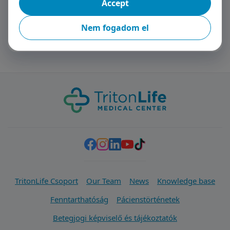
Accept
Nem fogadom el
TritonLife Csoport
Our Team
News
Knowledge base
Fenntarthatóság
Pácienstörténetek
Betegjogi képviselő és tájékoztatók