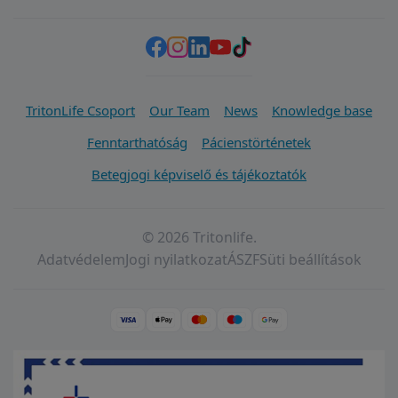
TritonLife Csoport
Our Team
News
Knowledge base
Fenntarthatóság
Pácienstörténetek
Betegjogi képviselő és tájékoztatók
© 2026 Tritonlife.
Adatvédelem
Jogi nyilatkozat
ÁSZF
Süti beállítások