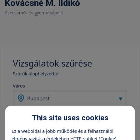
Kovácsné M. Ildikó
Csecsemő- és gyermekápoló
Vizsgálatok szűrése
Szűrők alaphelyzetbe
Város
Budapest
Intézmény
This site uses cookies
TritonLife Róbert Private Hospital
Ez a weboldal a jobb működés és a felhasználói
élmény javítása érdekében HTTP-sütiket (Cookie)