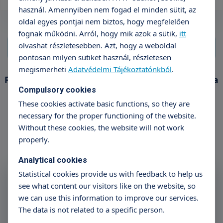
használ. Amennyiben nem fogad el minden sütit, az
oldal egyes pontjai nem biztos, hogy megfelelően
fognak működni. Arról, hogy mik azok a sütik,
itt
olvashat részletesebben. Azt, hogy a weboldal
pontosan milyen sütiket használ, részletesen
megismerheti
Adatvédelmi Tájékoztatónkból
.
Foglaláshoz kérjük, hívja ügyfélszolgálatunkat a
Compulsory cookies
+36 70 659 88 88
These cookies activate basic functions, so they are
telefonszámon.
necessary for the proper functioning of the website.
Without these cookies, the website will not work
properly.
Analytical cookies
Statistical cookies provide us with feedback to help us
Subscribe to the Triton
see what content our visitors like on the website, so
Newsletter
we can use this information to improve our services.
The data is not related to a specific person.
Name
E-mail address