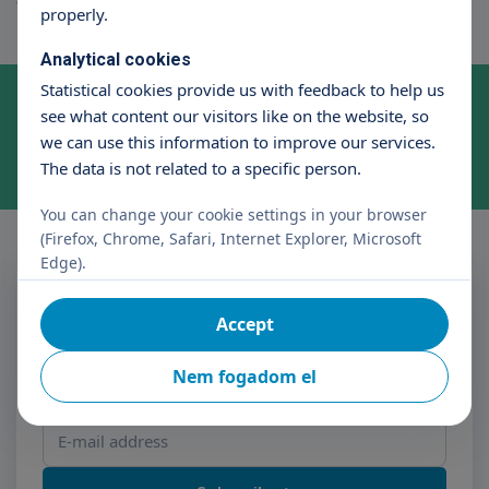
properly.
Analytical cookies
Statistical cookies provide us with feedback to help us
Online időpontfoglalás szakrendelésre
see what content our visitors like on the website, so
Foglaljon időpontot kényelmesen, néhány kattintással!
we can use this information to improve our services.
Appointment booking
The data is not related to a specific person.
You can change your cookie settings in your browser
(Firefox, Chrome, Safari, Internet Explorer, Microsoft
Edge).
Subscribe to the Triton
Newsletter
Accept
Nem fogadom el
Name
E-mail address