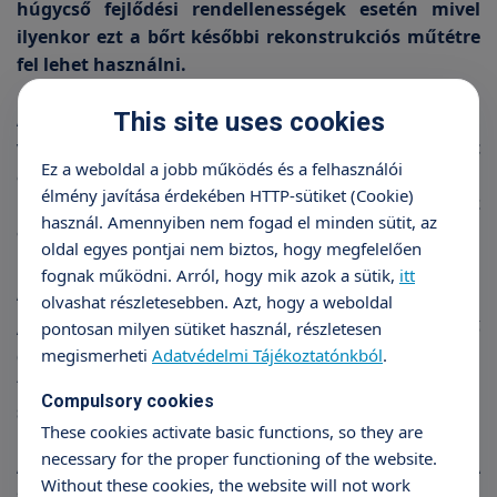
húgycső fejlődési rendellenességek esetén mivel
ilyenkor ezt a bőrt későbbi rekonstrukciós műtétre
fel lehet használni.
This site uses cookies
A műtétet általában helyi érzéstelenítésben
végzem, a műtétnél ha csak lehet, sleeve technikát
Ez a weboldal a jobb működés és a felhasználói
alkalmazok. A külső és belső bőrt külön vágom át,
élmény javítása érdekében HTTP-sütiket (Cookie)
majd ezt követően távolítom el a felesleges bőrt. Ez
használ. Amennyiben nem fogad el minden sütit, az
a típusú műtét jó kozmetikai eredményt ad.
oldal egyes pontjai nem biztos, hogy megfelelően
fognak működni. Arról, hogy mik azok a sütik,
itt
A műtét
olvashat részletesebben. Azt, hogy a weboldal
A beavatkozás helyi érzéstelenítésben, a hímvessző
pontosan milyen sütiket használ, részletesen
gyöki érzéstelenítésével történik. Többféle műtéti
megismerheti
Adatvédelmi Tájékoztatónkból
.
technika létezik, a legszebb eredmény azonban a
Compulsory cookies
sleeve technikával érhető el.
These cookies activate basic functions, so they are
necessary for the proper functioning of the website.
A műtét során felszívódó varratot alkalmazunk. A
Without these cookies, the website will not work
seb kb. 2-3 hét alatt gyógyul meg teljesen.