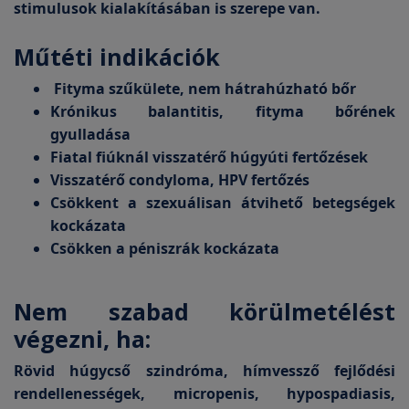
stimulusok kialakításában is szerepe van.
Műtéti indikációk
Fityma szűkülete, nem hátrahúzható bőr
Krónikus balantitis, fityma bőrének
gyulladása
Fiatal fiúknál visszatérő húgyúti fertőzések
Visszatérő condyloma, HPV fertőzés
Csökkent a szexuálisan átvihető betegségek
kockázata
Csökken a péniszrák kockázata
Nem szabad körülmetélést
végezni, ha:
Rövid húgycső szindróma, hímvessző fejlődési
rendellenességek, micropenis, hypospadiasis,