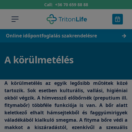
Call:
+36 70 659 88 88
Online időpontfoglalás szakrendelésre
A körülmetélés
A körülmetélés az egyik legősibb műtétek közé
tartozik. Sok esetben kulturális, vallási, higiéniai
okból végzik. A hímvessző előbőrnék (preputium ill.
fitymabőr) többféle funkciója is van. A bőr alatt
keletkező elhalt hámsejtekből és faggyúmirigyek
váladékából kialkuló smegma. A fityma bőre védi a
makkot a kiszáradástól, ezenkívűl a szexuális