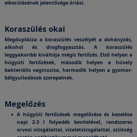
elkerülésének jelentősége óriási.
Koraszülés okai
Megduplázza a koraszülés veszélyét a dohányzás,
alkohol és drogfogyasztás. A koraszülés
leggyakoribb kiváltója mégis fertőzés. Első helyen a
húgyúti fertőzések, második helyen a hüvely
bakteriális vaginozisa, harmadik helyen a gyomor-
bélgyulladások szerepelnek.
Megelőzés
A húgyúti fertőzések megelőzése és kezelése
napi 2-3 l folyadék bevitelével, rendszeres
orvosi vizsgálattal, vizeletvizsgálattal, szükség