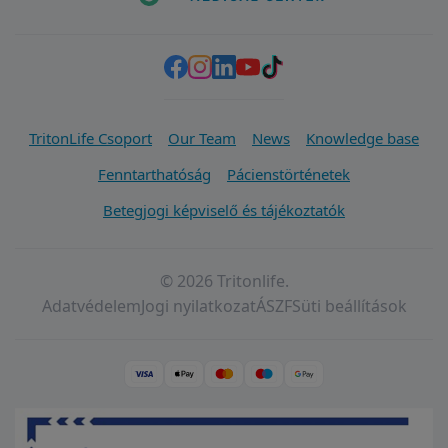
TritonLife Csoport
Our Team
News
Knowledge base
Fenntarthatóság
Pácienstörténetek
Betegjogi képviselő és tájékoztatók
© 2026 Tritonlife.
Adatvédelem
Jogi nyilatkozat
ÁSZF
Süti beállítások