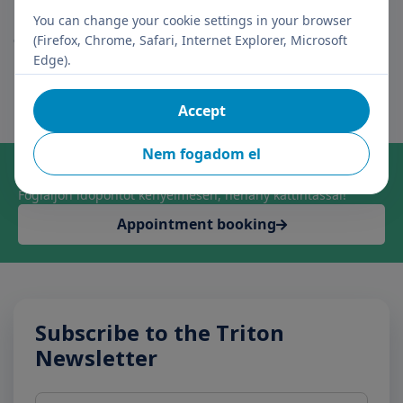
befektetés, indokolatlan gyógyszeres kezelés,
You can change your cookie settings in your browser
előzményben feleslegesen végzett méhszájműtétek.
(Firefox, Chrome, Safari, Internet Explorer, Microsoft
Edge).
Accept
Nem fogadom el
Online időpontfoglalás szakrendelésre
Foglaljon időpontot kényelmesen, néhány kattintással!
Appointment booking
Subscribe to the Triton
Newsletter
Name
E-mail address