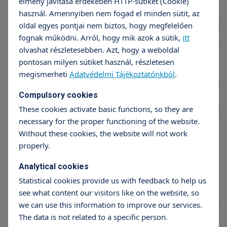
élmény javítása érdekében HTTP-sütiket (Cookie)
használ. Amennyiben nem fogad el minden sütit, az
Fenyegető koraszülést jelent a rendszeres
oldal egyes pontjai nem biztos, hogy megfelelően
méhösszehúzódás, a 2 cm-nél nagyobb
fognak működni. Arról, hogy mik azok a sütik,
itt
méhszájtágasság és a 80%-os méhszájelsimulás
olvashat részletesebben. Azt, hogy a weboldal
együttes előfordulása. Ezek teljesülésekor a kórházi
pontosan milyen sütiket használ, részletesen
ellátás megpróbálja az okokat tisztázni és kezelni, a
megismerheti
Adatvédelmi Tájékoztatónkból
.
fájásokat legalább 24 órára leállítani. Ez idő alatt
gyógyszereket adagolunk, melyek legfőbb célja az,
Compulsory cookies
hogy ha mégis megindulna a koraszülés, akkor az
These cookies activate basic functions, so they are
újszülött veszélyeztetettsége a lehető legkisebb
necessary for the proper functioning of the website.
mértékű legyen.
Without these cookies, the website will not work
properly.
Analytical cookies
A koraszülés csökkentése érdekében tett lépések
Statistical cookies provide us with feedback to help us
egy része sajnos tudományos elemzés után
see what content our visitors like on the website, so
alkalmatlannak, bizonyos esetekben károsnak
we can use this information to improve our services.
bizonyult. Ilyenek voltak pl. a méhnyak vizsgálata,
The data is not related to a specific person.
méhnyak záró műtétek, szükségtelen kórházi