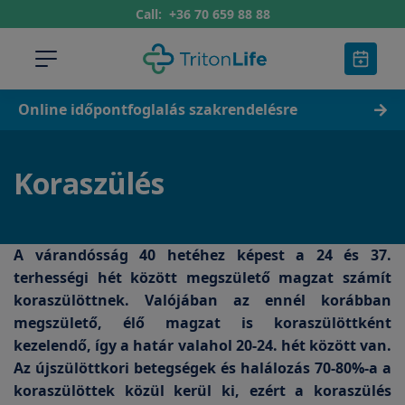
Call:
+36 70 659 88 88
Online időpontfoglalás szakrendelésre
Koraszülés
A várandósság 40 hetéhez képest a 24 és 37.
terhességi hét között megszülető magzat számít
koraszülöttnek. Valójában az ennél korábban
megszülető, élő magzat is koraszülöttként
kezelendő, így a határ valahol 20-24. hét között van.
Az újszülöttkori betegségek és halálozás 70-80%-a a
koraszülöttek közül kerül ki, ezért a koraszülés