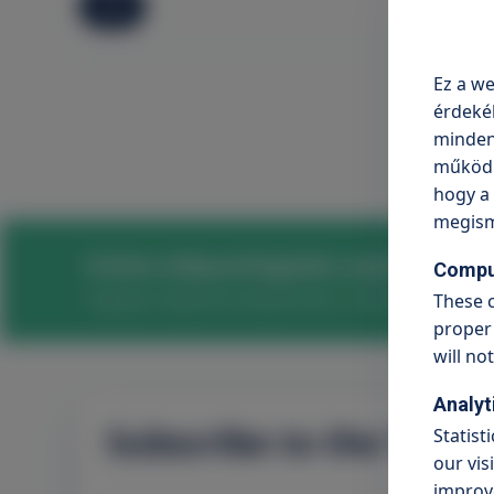
All
Ez a we
érdeké
minden 
működni
hogy a 
megism
Online időpontfoglalás szakrendelés
Compu
Foglaljon időpontot kényelmesen, néhány kattintással
These c
proper 
will no
Analyt
Subscribe to the Trito
Statist
our vis
improve