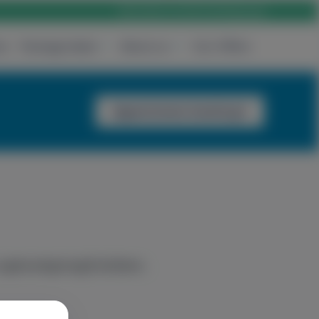
Rólunk
Karrier
Elérhetőség
Login
es
Package deals
About us
Our Offers
Appointment booking
s egészségmegőrzésben.