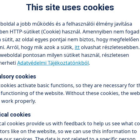
This site uses cookies
boldal a jobb működés és a felhasználói élmény javítása
ben HTTP-sütiket (Cookie) használ. Amennyiben nem fogad 
sütit, az oldal egyes pontjai nem biztos, hogy megfelelőe
. Arról, hogy mik azok a sütik,
itt
olvashat részletesebben.
weboldal pontosan milyen sütiket használ, részletesen
erheti
Adatvédelmi Tájékoztatónkból
.
re
lsory cookies
!
ookies activate basic functions, so they are necessary for t
functioning of the website. Without these cookies, the web
t work properly.
ical cookies
n Newsletter
ical cookies provide us with feedback to help us see what c
itors like on the website, so we can use this information to
 our services. The data is not related to a specific person.