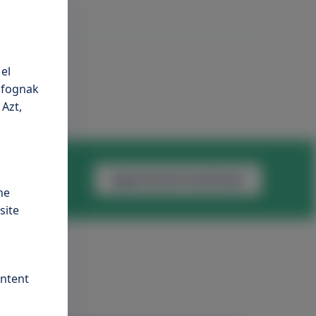
el
n fognak
 Azt,
Appointment booking
he
site
ontent