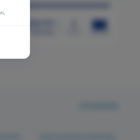
ri,
+36 70 659 88 88
történetek
Betegjogi képviselő és tájékoztatók