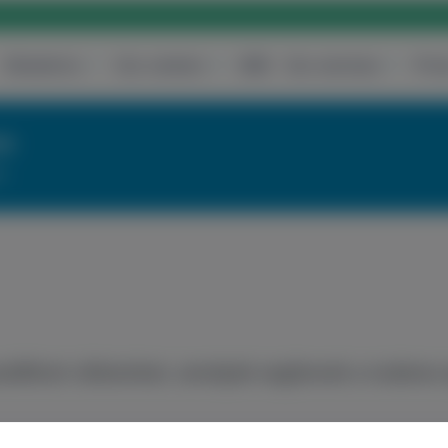
Obstetrics
Our centers
B2B
Our services
Pric
re
!
eállított cikkeinket, amelyek segítenek a tudato