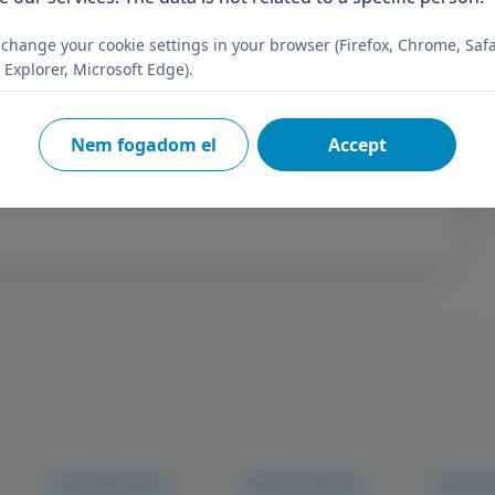
Subscribe
change your cookie settings in your browser (Firefox, Chrome, Safa
 Explorer, Microsoft Edge).
 for registration purposes.
Nem fogadom el
Accept
Knowledge base
Fenntarthatóság
Páciens