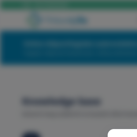
Call:
+36 70 659 88 88
Online időpontfoglalás szakrendelés
Foglaljon időpontot kényelmesen, néhány kattintással
Knowledge base
Ismerd meg szakértő orvosaink által össz