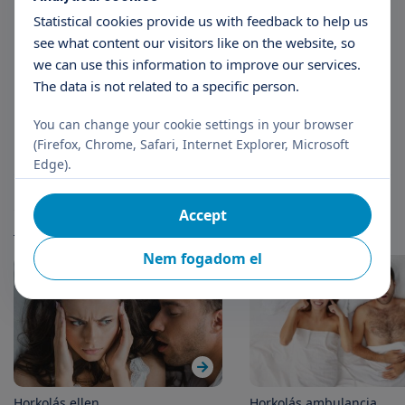
Statistical cookies provide us with feedback to help us
see what content our visitors like on the website, so
we can use this information to improve our services.
Dr. András Molnár PhD
Dr.
The data is not related to a specific person.
ENT
You can change your cookie settings in your browser
(Firefox, Chrome, Safari, Internet Explorer, Microsoft
Edge).
Articles
Accept
More articles
Nem fogadom el
Horkolás ellen
Horkolás ambulancia