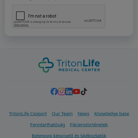
TritonLife Csoport
Our Team
News
Knowledge base
Fenntarthatóság
Pácienstörténetek
Betegjogi képviselő és tájékoztatók