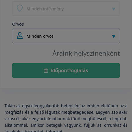
Minden intézmény
Orvos
Minden orvos
Áraink helyszínenként
Időpontfoglalás
Talán az egyik leggyakoribb betegség az ember életében az a
megfázás és a felső légutak megbetegedése. Legyen szó akár
vírusról, akár egy ártalmatlannak tűnő meghűlésről, a legtöbb
alkalommal, amikor betegek vagyunk, fújjuk az orrunkat és
fájlaljuk a torkunkat, fülünket.