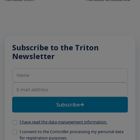
Subscribe to the Triton
Newsletter
Name
E-mail address
Subscribe
I have read the data management information.
I consent to the Controller processing my personal data
for registration purposes.