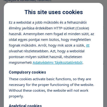
This site uses cookies
Ez a weboldal a jobb működés és a felhasználói
Sajnos sokszor nem vesszük elég komolyan ezeket a tüneteket
élmény javítása érdekében HTTP-sütiket (Cookie)
és igyekszünk házi praktikákkal megszüntetni a problémákat:
használ. Amennyiben nem fogad el minden sütit, az
forró tea, inhalálás, méz és így tovább. Természetesen ezek a
oldal egyes pontjai nem biztos, hogy megfelelően
módszerek mind jók, azonban néha bizony ki kell kérnünk
fognak működni. Arról, hogy mik azok a sütik,
itt
orvosunk véleményét. Fül-orr-gégészünk a légutak vizsgálata
olvashat részletesebben. Azt, hogy a weboldal
után felállítja a pontos problémát és ennek megfelelően
pontosan milyen sütiket használ, részletesen
határozza meg a kezelést. Hatáskörébe tartoznak az enyhébb
megismerheti
Adatvédelmi Tájékoztatónkból
.
légúti megbetegedések, de a komolyabb kezelést igénylő
mandulaproblémák, allergiák és fülproblémák is.
Compulsory cookies
These cookies activate basic functions, so they are
necessary for the proper functioning of the website.
Without these cookies, the website will not work
properly.
Analytical cookies