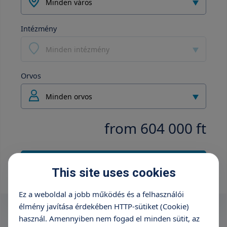
Minden város
Intézmény
Minden intézmény
Orvos
Minden orvos
from 604 000 ft
+36 70 659 88 88
This site uses cookies
Ez a weboldal a jobb működés és a felhasználói
élmény javítása érdekében HTTP-sütiket (Cookie)
használ. Amennyiben nem fogad el minden sütit, az