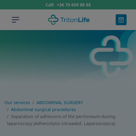
Call:
+36 70 659 88 88
Our services
ABDOMINAL SURGERY
Abdominal surgical procedures
Separation of adhesions of the peritoneum during
laparoscopy (Adhesiolysis intraaabd. Laparoscopica)