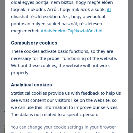
oldal egyes pontjai nem biztos, hogy megfelelően
fognak működni. Arról, hogy mik azok a sütik,
itt
olvashat részletesebben. Azt, hogy a weboldal
pontosan milyen sütiket használ, részletesen
megismerheti
Adatvédelmi Tájékoztatónkból
.
Compulsory cookies
These cookies activate basic functions, so they are
Prof. Dr. Bajory Zoltán
Prof.
necessary for the proper functioning of the website.
Without these cookies, the website will not work
Andrológia
properly.
Analytical cookies
Statistical cookies provide us with feedback to help us
see what content our visitors like on the website, so
Articles
we can use this information to improve our services.
More articles
The data is not related to a specific person.
You can change your cookie settings in your browser