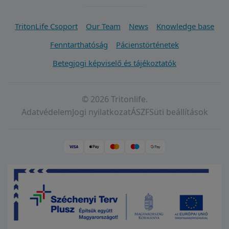
TritonLife Csoport
Our Team
News
Knowledge base
Fenntarthatóság
Pácienstörténetek
Betegjogi képviselő és tájékoztatók
© 2026 Tritonlife.
Adatvédelem
Jogi nyilatkozat
ÁSZF
Süti beállítások