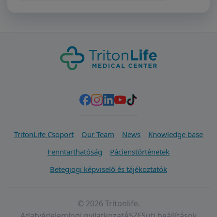
TritonLife Csoport
Our Team
News
Knowledge base
Fenntarthatóság
Pácienstörténetek
Betegjogi képviselő és tájékoztatók
© 2026 Tritonlife.
Adatvédelem
Jogi nyilatkozat
ÁSZF
Süti beállítások