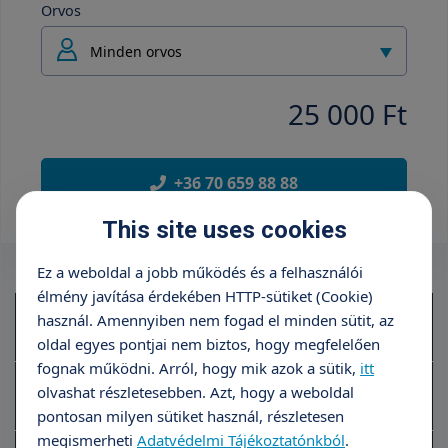
Orvos
Minden orvos
25 000 Ft
+36 70 659 88 88
This site uses cookies
Ez a weboldal a jobb működés és a felhasználói
élmény javítása érdekében HTTP-sütiket (Cookie)
Lebenyplasztika helyi érzéstelenítésben (0-30
140 000
használ. Amennyiben nem fogad el minden sütit, az
perc)
Ft
oldal egyes pontjai nem biztos, hogy megfelelően
fognak működni. Arról, hogy mik azok a sütik,
itt
Lebenyplasztika helyi érzéstelenítésben (30-
190 000
olvashat részletesebben. Azt, hogy a weboldal
60 perc)
Ft
pontosan milyen sütiket használ, részletesen
megismerheti
Adatvédelmi Tájékoztatónkból
.