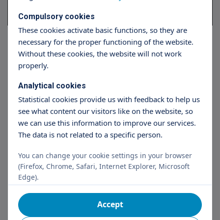
Lebenyplasztika altatásban
229 000
Ft
Compulsory cookies
These cookies activate basic functions, so they are
necessary for the proper functioning of the website.
Without these cookies, the website will not work
properly.
Analytical cookies
Statistical cookies provide us with feedback to help us
see what content our visitors like on the website, so
we can use this information to improve our services.
The data is not related to a specific person.
Dr. Koltai Pál
You can change your cookie settings in your browser
(Firefox, Chrome, Safari, Internet Explorer, Microsoft
Fej-nyaksebész főorvos
Edge).
Accept