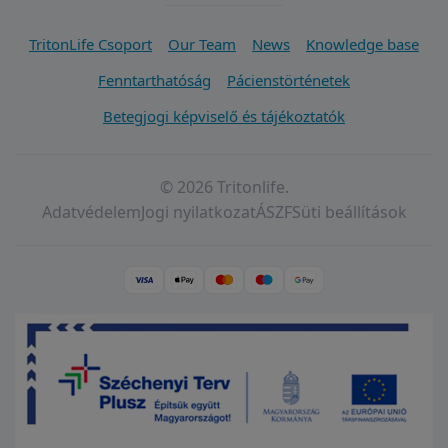
TritonLife Csoport
Our Team
News
Knowledge base
Fenntarthatóság
Pácienstörténetek
Betegjogi képviselő és tájékoztatók
© 2026 Tritonlife.
Adatvédelem
Jogi nyilatkozat
ÁSZF
Süti beállítások