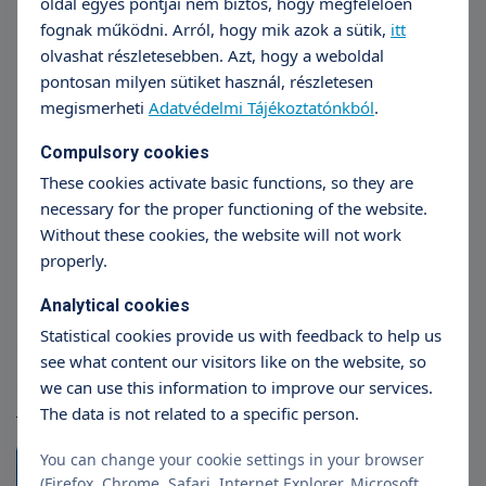
oldal egyes pontjai nem biztos, hogy megfelelően
fognak működni. Arról, hogy mik azok a sütik,
itt
olvashat részletesebben. Azt, hogy a weboldal
pontosan milyen sütiket használ, részletesen
megismerheti
Adatvédelmi Tájékoztatónkból
.
Compulsory cookies
Dr. Angéla Mikó
D
These cookies activate basic functions, so they are
anesthesiology
necessary for the proper functioning of the website.
Without these cookies, the website will not work
properly.
Analytical cookies
Statistical cookies provide us with feedback to help us
see what content our visitors like on the website, so
Articles
we can use this information to improve our services.
More articles
The data is not related to a specific person.
You can change your cookie settings in your browser
(Firefox, Chrome, Safari, Internet Explorer, Microsoft