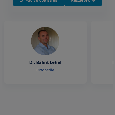
+36 70 659 88 88
Részletek
Dr. Bálint Lehel
D
Ortopédia