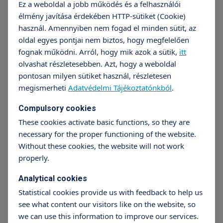
Ez a weboldal a jobb működés és a felhasználói
élmény javítása érdekében HTTP-sütiket (Cookie)
használ. Amennyiben nem fogad el minden sütit, az
oldal egyes pontjai nem biztos, hogy megfelelően
Orthopaedic minor intervention
fognak működni. Arról, hogy mik azok a sütik,
itt
Árak megtekintése
olvashat részletesebben. Azt, hogy a weboldal
pontosan milyen sütiket használ, részletesen
+36 70 659 88 88
Részletek
megismerheti
Adatvédelmi Tájékoztatónkból
.
Compulsory cookies
These cookies activate basic functions, so they are
Orthopaedic medium intervention
necessary for the proper functioning of the website.
Without these cookies, the website will not work
Árak megtekintése
properly.
+36 70 659 88 88
Részletek
Analytical cookies
Statistical cookies provide us with feedback to help us
see what content our visitors like on the website, so
Standard orthopaedic intervention
we can use this information to improve our services.