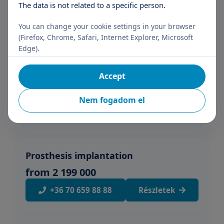
The data is not related to a specific person.
Árak megtekintése
You can change your cookie settings in your browser
+36 70 659 88 88
Részletek
(Firefox, Chrome, Safari, Internet Explorer, Microsoft
Edge).
Orthopaedic major surgery
Accept
Árak megtekintése
Nem fogadom el
+36 70 659 88 88
Részletek
Prosthesis implantation
from 2 199 000
+36 70 659 88 88
Részletek