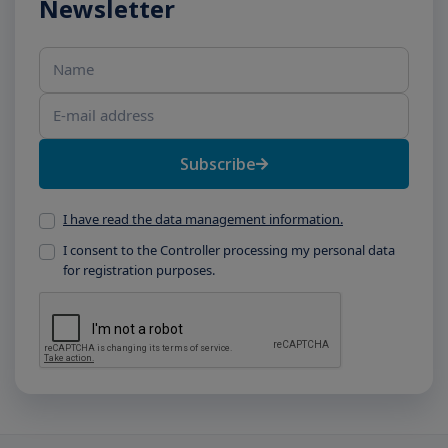
Newsletter
Name
E-mail address
Subscribe
I have read the data management information.
I consent to the Controller processing my personal data
for registration purposes.