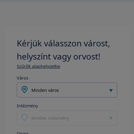
Kérjük válasszon várost,
helyszínt vagy orvost!
Szűrők alaphelyzetbe
Város
Minden város
Intézmény
Minden intézmény
Orvos