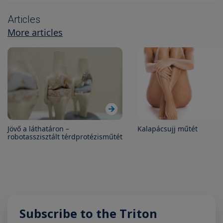
Articles
More articles
Jövő a láthatáron –
Kalapácsujj műtét
robotasszisztált térdprotézisműtét
Subscribe to the Triton