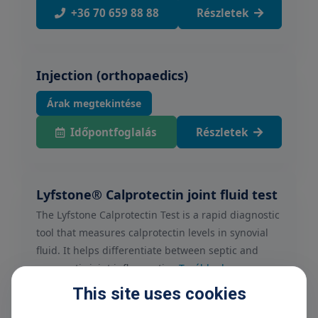
+36 70 659 88 88
Részletek
Injection (orthopaedics)
Árak megtekintése
Időpontfoglalás
Részletek
Lyfstone® Calprotectin joint fluid test
The Lyfstone Calprotectin Test is a rapid diagnostic
tool that measures calprotectin levels in synovial
fluid. It helps differentiate between septic and
non-septic joint inflammati...
Tovább olvasom
98 425 Ft
This site uses cookies
Időpontfoglalás
Részletek