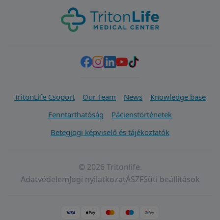
TritonLife Csoport
Our Team
News
Knowledge base
Fenntarthatóság
Pácienstörténetek
Betegjogi képviselő és tájékoztatók
© 2026 Tritonlife.
Adatvédelem
Jogi nyilatkozat
ÁSZF
Süti beállítások