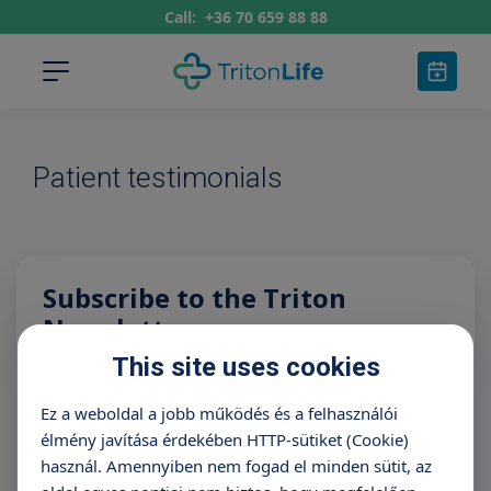
Call:
+36 70 659 88 88
Patient testimonials
Subscribe to the Triton
Newsletter
This site uses cookies
Name
E-mail address
Ez a weboldal a jobb működés és a felhasználói
élmény javítása érdekében HTTP-sütiket (Cookie)
használ. Amennyiben nem fogad el minden sütit, az