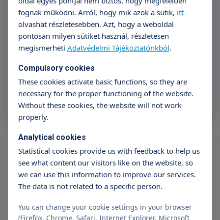
oldal egyes pontjai nem biztos, hogy megfelelően
Subscribe
fognak működni. Arról, hogy mik azok a sütik,
itt
olvashat részletesebben. Azt, hogy a weboldal
I have read the data management information.
pontosan milyen sütiket használ, részletesen
I consent to the Controller processing my personal data
megismerheti
Adatvédelmi Tájékoztatónkból
.
for registration purposes.
Compulsory cookies
These cookies activate basic functions, so they are
necessary for the proper functioning of the website.
Without these cookies, the website will not work
properly.
Analytical cookies
Statistical cookies provide us with feedback to help us
see what content our visitors like on the website, so
we can use this information to improve our services.
The data is not related to a specific person.
You can change your cookie settings in your browser
(Firefox, Chrome, Safari, Internet Explorer, Microsoft