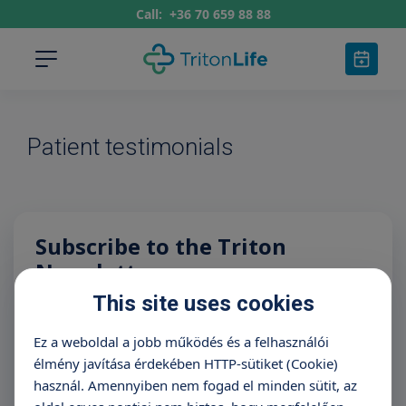
Call:
+36 70 659 88 88
Patient testimonials
Subscribe to the Triton
Newsletter
This site uses cookies
Name
E-mail address
Ez a weboldal a jobb működés és a felhasználói
élmény javítása érdekében HTTP-sütiket (Cookie)
használ. Amennyiben nem fogad el minden sütit, az