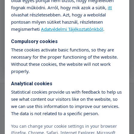
oldal egyes pontjai nem biztos, hogy megfelelően
Subscribe
fognak működni. Arról, hogy mik azok a sütik,
itt
olvashat részletesebben. Azt, hogy a weboldal
I have read the data management information.
pontosan milyen sütiket használ, részletesen
I consent to the Controller processing my personal data
megismerheti
Adatvédelmi Tájékoztatónkból
.
for registration purposes.
Compulsory cookies
These cookies activate basic functions, so they are
necessary for the proper functioning of the website.
Without these cookies, the website will not work
properly.
Analytical cookies
Statistical cookies provide us with feedback to help us
see what content our visitors like on the website, so
we can use this information to improve our services.
The data is not related to a specific person.
You can change your cookie settings in your browser
(Firefox, Chrome, Safari, Internet Explorer, Microsoft