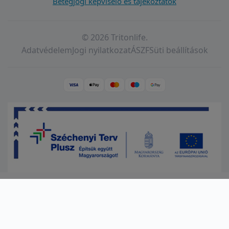
Betegjogi képviselő és tájékoztatók
© 2026 Tritonlife.
Adatvédelem
Jogi nyilatkozat
ÁSZF
Süti beállítások