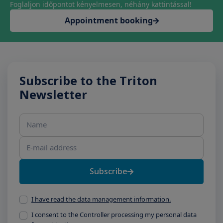
Foglaljon időpontot kényelmesen, néhány kattintással!
Appointment booking
Subscribe to the Triton
Newsletter
Name
E-mail address
Subscribe
I have read the data management information.
I consent to the Controller processing my personal data