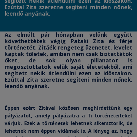
segített nekik átlendülni ezen az időszakon.
Ezúttal Zita szeretne segíteni minden nőnek,
leendő anyának.
Az elmúlt pár hónapban velünk együtt
követhettétek végig Pataki Zita és férje
történetét. Zitáék rengeteg üzenetet, levelet
kaptak tőletek, amiben nem csak biztattátok
őket, de sok olyan pillanatot is
megosztottatok velük saját életetekből, ami
segített nekik átlendülni ezen az időszakon.
Ezúttal Zita szeretne segíteni minden nőnek,
leendő anyának.
Éppen ezért Zitával közösen meghirdettünk egy
pályázatot, amely pályázatra a Ti történeteiteket
várjuk. Ezek a történetek lehetnek sikersztorik, de
lehetnek nem éppen vidámak is. A lényeg az, hogy