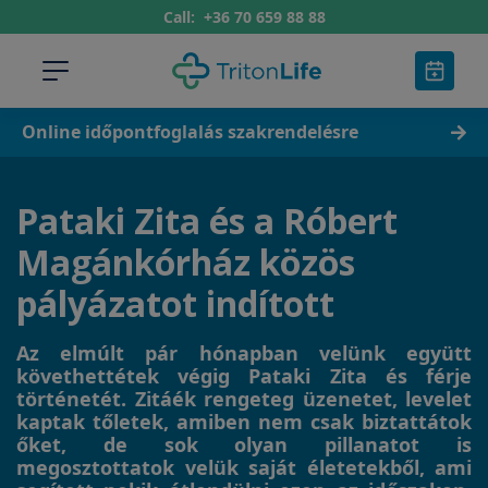
Call:
+36 70 659 88 88
Online időpontfoglalás szakrendelésre
Pataki Zita és a Róbert
Magánkórház közös
pályázatot indított
Az elmúlt pár hónapban velünk együtt
követhettétek végig Pataki Zita és férje
történetét. Zitáék rengeteg üzenetet, levelet
kaptak tőletek, amiben nem csak biztattátok
őket, de sok olyan pillanatot is
megosztottatok velük saját életetekből, ami