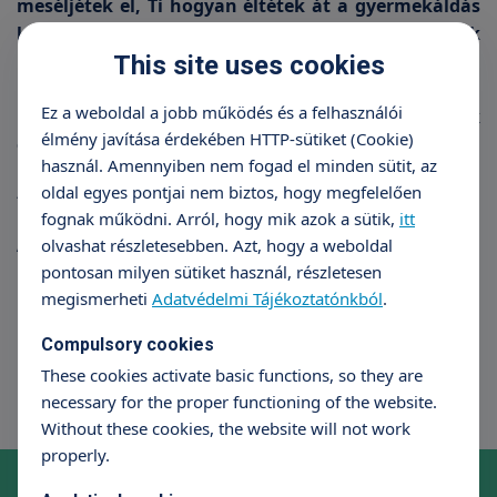
meséljétek el, Ti hogyan éltétek át a gyermekáldás
körüli hónapokat vagy éppen hogyan küzdötök
még most is ezért. Írjátok ki magatokból a
This site uses cookies
boldogságot vagy a fájdalmat és küldjétek el
Ez a weboldal a jobb működés és a felhasználói
nekünk, hiszen együtt erősebbek vagyunk! Adjunk
élmény javítása érdekében HTTP-sütiket (Cookie)
erőt egymásnak, ahogyan Zita is sok száz párnak,
használ. Amennyiben nem fogad el minden sütit, az
nőnek adott erőt azzal, hogy megmutatta
oldal egyes pontjai nem biztos, hogy megfelelően
történetüket és ledöntötte a tabukat!
fognak működni. Arról, hogy mik azok a sütik,
itt
A pályázatban való részvétel tudnivalóit az alábbi
olvashat részletesebben. Azt, hogy a weboldal
linken találjátok meg:
pontosan milyen sütiket használ, részletesen
megismerheti
Adatvédelmi Tájékoztatónkból
.
patakizita.robertkorhaz.hu
Compulsory cookies
These cookies activate basic functions, so they are
necessary for the proper functioning of the website.
Without these cookies, the website will not work
properly.
Online időpontfoglalás szakrendelésre