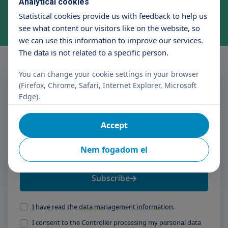
Analytical cookies
Foglaljon időpontot kényelmesen, néhány kattintással!
Statistical cookies provide us with feedback to help us
Appointment booking
see what content our visitors like on the website, so
we can use this information to improve our services.
The data is not related to a specific person.
You can change your cookie settings in your browser
Subscribe to the Triton
(Firefox, Chrome, Safari, Internet Explorer, Microsoft
Newsletter
Edge).
Accept
Name
E-mail address
Nem fogadom el
Subscribe
I have read the data management information.
I consent to the Controller processing my personal data