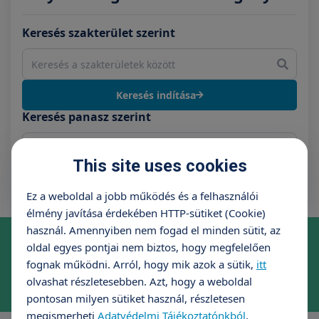
Keresés szakterület szerint
Keresés indítása
Keresés panasz szerint
This site uses cookies
Keresés indítása
Ez a weboldal a jobb működés és a felhasználói
élmény javítása érdekében HTTP-sütiket (Cookie)
használ. Amennyiben nem fogad el minden sütit, az
Online időpontfoglalás szakrendelésre
oldal egyes pontjai nem biztos, hogy megfelelően
Foglaljon időpontot kényelmesen, néhány kattintással!
fognak működni. Arról, hogy mik azok a sütik,
itt
Appointment booking
olvashat részletesebben. Azt, hogy a weboldal
pontosan milyen sütiket használ, részletesen
megismerheti
Adatvédelmi Tájékoztatónkból
.