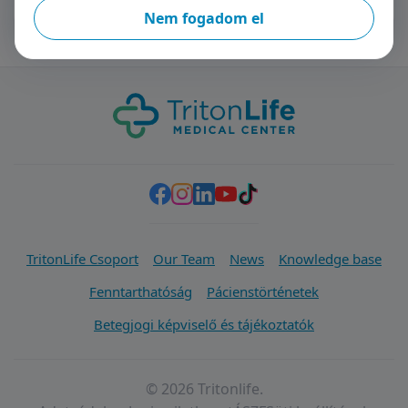
Nem fogadom el
TritonLife Csoport
Our Team
News
Knowledge base
Fenntarthatóság
Pácienstörténetek
Betegjogi képviselő és tájékoztatók
© 2026 Tritonlife.