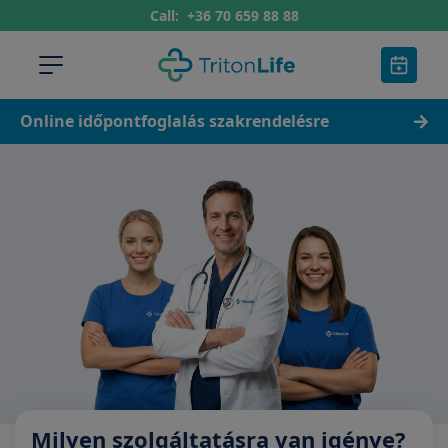
Call:
+36 70 659 88 88
Online időpontfoglalás szakrendelésre
Milyen szolgáltatásra van igénye?