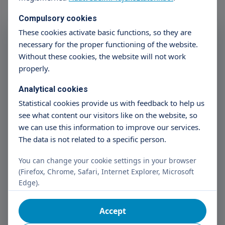
Compulsory cookies
Subscribe to the Triton
These cookies activate basic functions, so they are
necessary for the proper functioning of the website.
Newsletter
Without these cookies, the website will not work
properly.
Name
E-mail address
Analytical cookies
Statistical cookies provide us with feedback to help us
see what content our visitors like on the website, so
Subscribe
we can use this information to improve our services.
The data is not related to a specific person.
I have read the data management information.
You can change your cookie settings in your browser
I consent to the Controller processing my personal data
(Firefox, Chrome, Safari, Internet Explorer, Microsoft
for registration purposes.
Edge).
Accept