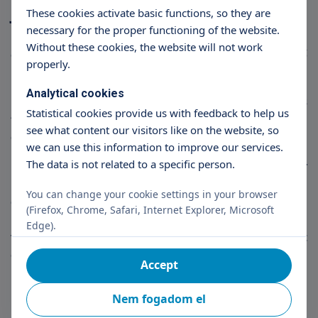
jelenségek
These cookies activate basic functions, so they are
necessary for the proper functioning of the website.
Ha a baba, kisgyerek bőre elkékül, szürkül, azonnali
Without these cookies, the website will not work
orvosi segítségre van szükség. Ez a szív vagy a tüdő
properly.
betegségére utaló jel lehet!
Analytical cookies
Ha sápadtságot, kékes foltokat, vagy piros
Statistical cookies provide us with feedback to help us
tűszúrásnyi
kiütéseket
látunk a testén, szintén
see what content our visitors like on the website, so
orvoshoz kell fordulni.
we can use this information to improve our services.
The data is not related to a specific person.
Rovarcsípés, új étel vagy esetleg új gyógyszer
bevétele után, ha a gyerek bőrén kiterjedten
You can change your cookie settings in your browser
csalánkiütések jelentkeznek, esetleg elsápad,
(Firefox, Chrome, Safari, Internet Explorer, Microsoft
nehezen kap levegőt, verejtékezik, gyengévé válik,
Edge).
vagy akár el is ájul, ez allergiás sokkra utal, melyet
orvosnak kell ellátnia.
Accept
Nem fogadom el
Görcs, tudatzavar