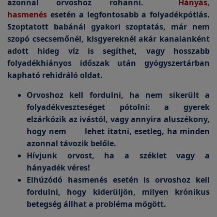
azonnal orvoshoz rohanni.
Hányás,
hasmenés
esetén a legfontosabb a folyadékpótlás.
Szoptatott babánál gyakori szoptatás, már nem
szopó csecsemőnél, kisgyereknél akár kanalanként
adott hideg víz is segíthet, vagy hosszabb
folyadékhiányos időszak után gyógyszertárban
kapható rehidráló oldat.
Orvoshoz kell fordulni, ha nem sikerült a
folyadékveszteséget pótolni: a gyerek
elzárkózik az ivástól, vagy annyira aluszékony,
hogy nem lehet itatni, esetleg, ha minden
azonnal távozik belőle.
Hívjunk orvost, ha a széklet vagy a
hányadék véres!
Elhúzódó hasmenés esetén is orvoshoz kell
fordulni, hogy kiderüljön, milyen krónikus
betegség állhat a probléma mögött.