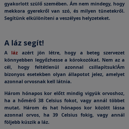
gyakorlott szülő szemében. Ám nem mindegy, hogy
mekkora gyerekről van szó, és milyen tünetekről.
Segítünk elkülöníteni a veszélyes helyzeteket.
A láz segít!
A
láz
azért jön létre, hogy a beteg szervezet
könnyebben legyőzhesse a kórokozókat. Nem az a
cél, hogy feltétlenül azonnal csillapítsuk!Ám
bizonyos esetekben olyan állapotot jelez, amelyet
azonnal orvosnak kell látnia.
Három hónapos kor előtt mindig vigyük orvoshoz,
ha a hőmérő 38 Celsius fokot, vagy annál többet
mutat. Három és hat hónapos kor között lássa
azonnal orvos, ha 39 Celsius fokig, vagy annál
följebb kúszik a láz.