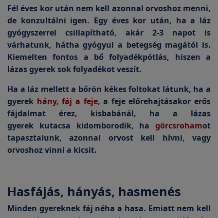
Fél éves kor után nem kell azonnal orvoshoz menni,
de konzultálni igen. Egy éves kor után, ha a láz
gyógyszerrel csillapítható, akár 2-3 napot is
várhatunk, hátha gyógyul a betegség magától is.
Kiemelten fontos a bő folyadékpótlás, hiszen a
lázas gyerek sok folyadékot veszít.
Ha a láz mellett a bőrön kékes foltokat látunk, ha a
gyerek
hány, fáj a feje,
a feje előrehajtásakor erős
fájdalmat érez, kisbabánál, ha a lázas
gyerek kutacsa kidomborodik, ha
görcsroham
ot
tapasztalunk, azonnal orvost kell hívni, vagy
orvoshoz vinni a kicsit.
Hasfájás, hányás, hasmenés
Minden gyereknek fáj néha a hasa. Emiatt nem kell