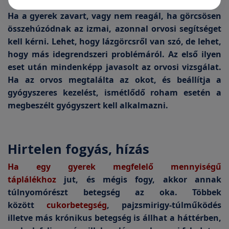
Ha a gyerek zavart, vagy nem reagál, ha görcsösen
összehúzódnak az izmai, azonnal orvosi segítséget
kell kérni. Lehet, hogy lázgörcsről van szó, de lehet,
hogy más idegrendszeri problémáról. Az első ilyen
eset után mindenképp javasolt az orvosi vizsgálat.
Ha az orvos megtalálta az okot, és beállítja a
gyógyszeres kezelést, ismétlődő roham esetén a
megbeszélt gyógyszert kell alkalmazni.
Hirtelen fogyás, hízás
Ha egy gyerek megfelelő mennyiségű
táplálékhoz
jut, és mégis fogy, akkor annak
túlnyomórészt betegség az oka. Többek
között
cukorbetegség
, pajzsmirigy-túlműködés
illetve más krónikus betegség is állhat a háttérben,