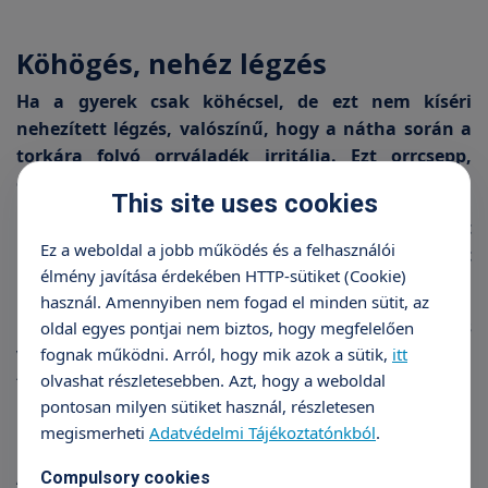
Köhögés, nehéz légzés
Ha a gyerek csak köhécsel, de ezt nem kíséri
nehezített légzés, valószínű, hogy a nátha során a
torkára folyó orrváladék irritálja. Ezt orrcsepp,
orrspray használatával kiküszöbölhetjük.
This site uses cookies
Kínzó, ugató vagy hurutos köhögés esetén orvost
Ez a weboldal a jobb működés és a felhasználói
kell keresni, különösen akkor, ha nehezített
élmény javítása érdekében HTTP-sütiket (Cookie)
belégzést vagy kilégzést tapasztalunk.
használ. Amennyiben nem fogad el minden sütit, az
Ha evés után közvetlenül nem csillapodó köhögés
oldal egyes pontjai nem biztos, hogy megfelelően
vesz erőt a gyereken, lehet, hogy félrenyelt, idegen
fognak működni. Arról, hogy mik azok a sütik,
itt
olvashat részletesebben. Azt, hogy a weboldal
test került a légcsőbe. Azonnal lássa orvos!
pontosan milyen sütiket használ, részletesen
megismerheti
Adatvédelmi Tájékoztatónkból
.
A bőrön tapasztalt furcsa
Compulsory cookies