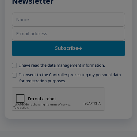
Newsletter
Name
E-mail address
Subscribe
I have read the data management information.
I consent to the Controller processing my personal data
for registration purposes.