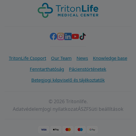
TritonLife Csoport
Our Team
News
Knowledge base
Fenntarthatóság
Pácienstörténetek
Betegjogi képviselő és tájékoztatók
© 2026 Tritonlife.
Adatvédelem
Jogi nyilatkozat
ÁSZF
Süti beállítások