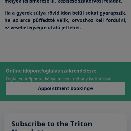
melyek felismerése ill. kezelése szakorvosi feladat.
Ha a gyerek súlya rövid időn belül sokat gyarapszik,
ha az arca püffedtté válik, orvoshoz kell fordulni,
ez vesebetegségre utaló jel lehet.
Online időpontfoglalás szakrendelésre
Foglaljon időpontot kényelmesen, néhány kattintással!
Appointment booking
Subscribe to the Triton