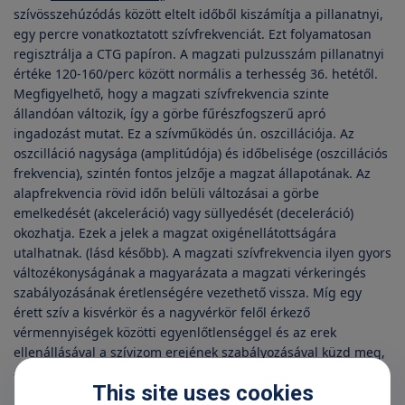
szívösszehúzódás között eltelt időből kiszámítja a pillanatnyi,
egy percre vonatkoztatott szívfrekvenciát. Ezt folyamatosan
regisztrálja a CTG papíron. A magzati pulzusszám pillanatnyi
értéke 120-160/perc között normális a terhesség 36. hetétől.
Megfigyelhető, hogy a magzati szívfrekvencia szinte
állandóan változik, így a görbe fűrészfogszerű apró
ingadozást mutat. Ez a szívműködés ún. oszcillációja. Az
oszcilláció nagysága (amplitúdója) és időbelisége (oszcillációs
frekvencia), szintén fontos jelzője a magzat állapotának. Az
alapfrekvencia rövid időn belüli változásai a görbe
emelkedését (akceleráció) vagy süllyedését (deceleráció)
okozhatja. Ezek a jelek a magzat oxigénellátottságára
utalhatnak. (lásd később). A magzati szívfrekvencia ilyen gyors
változékonyságának a magyarázata a magzati vérkeringés
szabályozásának éretlenségére vezethető vissza. Míg egy
érett szív a kisvérkör és a nagyvérkör felől érkező
vérmennyiségek közötti egyenlőtlenséggel és az erek
ellenállásával a szívizom erejének szabályozásával küzd meg,
addig a magzat szíve a pulzusszám gyors változásával reagál.
This site uses cookies