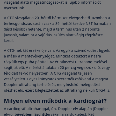
vizsgálat alatti magzatmozgásokat is, újabb információt
nyerhetünk.
A CTG vizsgálat a 20. héttől bármikor elvégezhető, azonban a
terhesgondozás során csak a 36. héttől kezdve NST formában
(lásd később) hetente, majd a terminus után 2 naponta
javasolt, valamint a vajúdás, szülés alatt végig rögzítésre
kerül.
A CTG-nek két érzékelője van. Az egyik a szívműködést figyeli,
a másik a méhtevékenységet. Mindkét detektort a hasra
rögzítik egy puha pánttal. Az érintkezést ultrahang zselével
segítjük elő. A mérést általában 20 percig végezzük ülő, vagy
féloldalt fekvő helyzetben. A CTG vizsgálat teljesen
veszélytelen. Egyes irányzatok szeretnék csökkenti a magzat
Doppler ultrahang terhelését, mely kisfokú melegedést
idézhet elő, ezért kifejlesztették az ultrahang nélküli CTG-t is.
Milyen elven működik a kardiográf?
A cardiográf ultrahanggal, ún. Doppler elv alapján (Doppler-
elvről
bővebben lásd itt)
érzékeli a szívlüktetést. Két