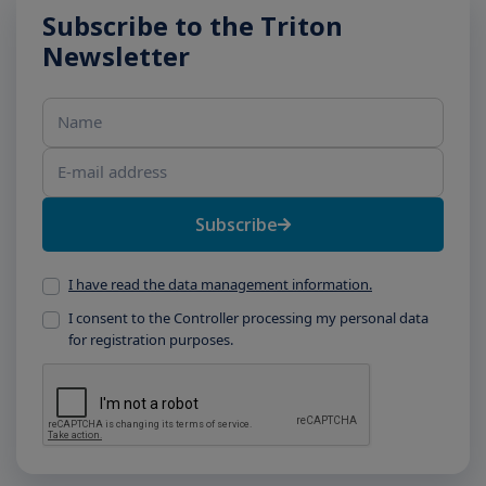
Subscribe to the Triton
Newsletter
Name
E-mail address
Subscribe
I have read the data management information.
I consent to the Controller processing my personal data
for registration purposes.