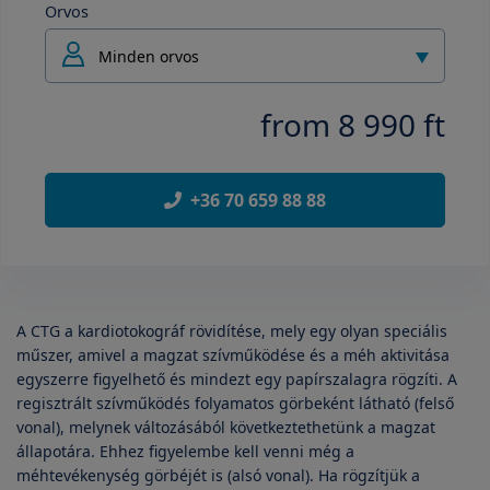
Orvos
Minden orvos
from 8 990 ft
+36 70 659 88 88
A CTG a kardiotokográf rövidítése, mely egy olyan speciális
műszer, amivel a magzat szívműködése és a méh aktivitása
egyszerre figyelhető és mindezt egy papírszalagra rögzíti. A
regisztrált szívműködés folyamatos görbeként látható (felső
vonal), melynek változásából következtethetünk a magzat
állapotára. Ehhez figyelembe kell venni még a
méhtevékenység görbéjét is (alsó vonal). Ha rögzítjük a