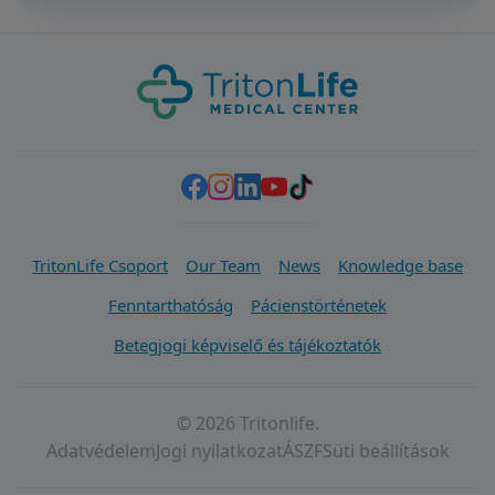
TritonLife Csoport
Our Team
News
Knowledge base
Fenntarthatóság
Pácienstörténetek
Betegjogi képviselő és tájékoztatók
© 2026 Tritonlife.
Adatvédelem
Jogi nyilatkozat
ÁSZF
Süti beállítások