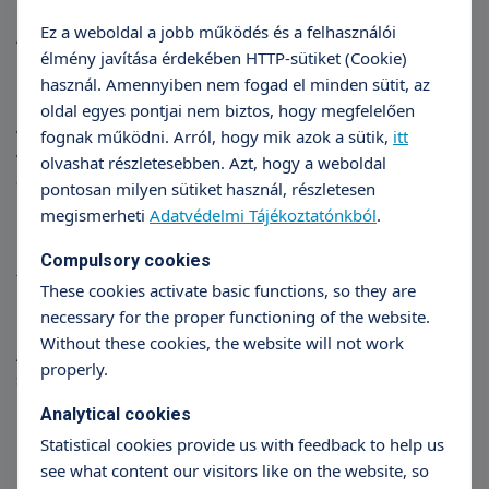
Hogyan mér a tokográf?
Ez a weboldal a jobb működés és a felhasználói
A méhmüködést a készülék a méh összehúzódásakor
élmény javítása érdekében HTTP-sütiket (Cookie)
megváltozott szöveti elektromos vezetőképességgel lehet
használ. Amennyiben nem fogad el minden sütit, az
mérni. A méhizom nyugalmi állapotában is aktív. A
oldal egyes pontjai nem biztos, hogy megfelelően
méhtestben percenként több, kisebb ingerhullám terjed
végig (Alvarez hullámok). Ezek az összehúzódások a
fognak működni. Arról, hogy mik azok a sütik,
itt
várandósság alatt egyre fokozódnak. Időnként egy-egy
olvashat részletesebben. Azt, hogy a weboldal
erősebb méhtevékenység is regisztrálható anélkül, hogy ezt a
pontosan milyen sütiket használ, részletesen
kismama érezné, vagy fájásként élné meg (Braxton-Hicks-
megismerheti
Adatvédelmi Tájékoztatónkból
.
kontrakciók). Ezen összehúzódások funkciója valószínűleg a
méhizom tornája, valamint a lepényi vérkeringés felfrissítése,
Compulsory cookies
teljesen élettaniak, nem kell tőlük megijedni.
These cookies activate basic functions, so they are
necessary for the proper functioning of the website.
NST - non-stressz teszt
Without these cookies, the website will not work
Az NST egy nyugalmi állapotban végzett CTG vizsgálat, mely
properly.
során a magzat mozgásait is rögzítjük. Ezt a kismama egy
nyomógomb segítségével jelzi a készüléknek. Az eredmény
Analytical cookies
háromféle lehet:
Statistical cookies provide us with feedback to help us
Reaktív: a görbe jó, a magzat aktív és a magzatmozgásokra a
see what content our visitors like on the website, so