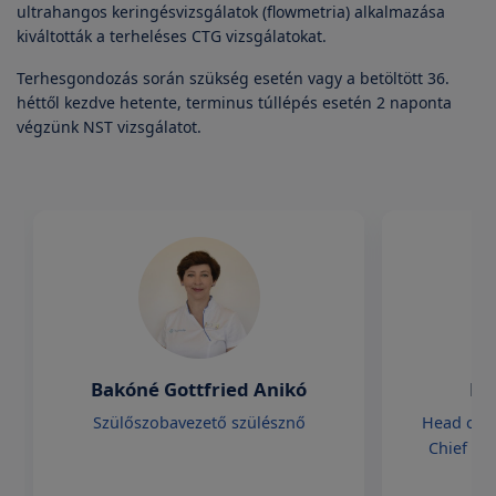
ultrahangos keringésvizsgálatok (flowmetria) alkalmazása
kiváltották a terheléses CTG vizsgálatokat.
Terhesgondozás során szükség esetén vagy a betöltött 36.
héttől kezdve hetente, terminus túllépés esetén 2 naponta
végzünk NST vizsgálatot.
Bakóné Gottfried Anikó
Dr
Szülőszobavezető szülésznő
Head of 
Chief Ob