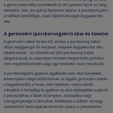
a gerinccsatornába türemkedik és ott nyomást fejt ki az idegi
elemekre, éles, kisugárzó fájdalmat okozva. A porckorongsérv
a hátfájás (derékfájás, nyaki fájdalmak) egyik leggyakoribb
oka.
A gerincsérv (porckorongsérv) okai és tünetei
A gerincsérv akkor fordul elő, amikor a porckorong hátsó
része meggyengül és elszakad, melynek leggyakoribb oka –
többek között – az idősödéssel járó porckorong kopás
(degeneráció), és valamilyen hirtelen megterhelés (például
nem megfelelő emelés vagy egy hevesebb rossz mozdulat).
A porckorongsérv gyakran egyáltalán nem okoz tüneteket.
Amennyiben mégis előfordulnak, az ágyéki gerincsérv esetén
a legjellemzőbb a heves, éles fájdalom, mely a derék
irányából a fartájékig és gyakran az alsó végtagokba sugárzik.
E panaszokhoz a lábak bizsergése, zsibbadása vagy
izomgyengesége is társulhat. Ritkábban a széklet- és/vagy
vizeletürítés kontrolljának átmeneti zavara is jelentkezhet.