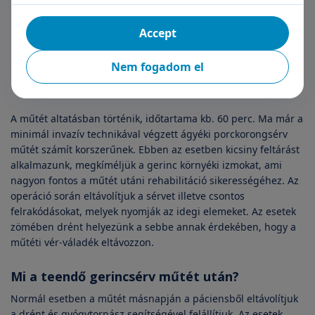
Műtéti ellátásra a következő esetekben lehet szükség:
csillapíthatatlan fájdalom
Accept
vegetatív eltérések (vizelet-széklet visszatartási zavarok)
bénulásos tünetek
Nem fogadom el
a gerincsérv tünetei 3 hónap után sem javulnak (ebben
az esetben relatív indikációval történik a műtét)
A műtét altatásban történik, időtartama kb. 60 perc. Ma már a
minimál invazív technikával végzett ágyéki porckorongsérv
műtét számít korszerűnek. Ebben az esetben kicsiny feltárást
alkalmazunk, megkíméljük a gerinc környéki izmokat, ami
nagyon fontos a műtét utáni rehabilitáció sikerességéhez. Az
operáció során eltávolítjuk a sérvet illetve csontos
felrakódásokat, melyek nyomják az idegi elemeket. Az esetek
zömében drént helyezünk a sebbe annak érdekében, hogy a
műtéti vér-váladék eltávozzon.
Mi a teendő gerincsérv műtét után?
Normál esetben a műtét másnapján a páciensből eltávolítjuk
a drént és gyógytornász segítségével felállítjuk. Az esetek