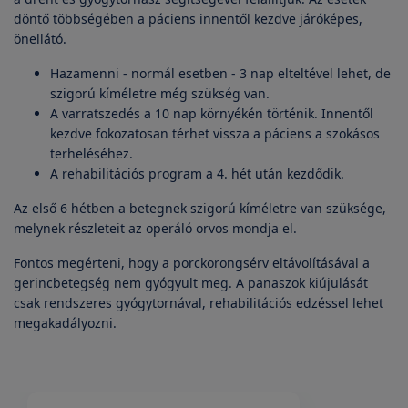
döntő többségében a páciens innentől kezdve járóképes,
önellátó.
Hazamenni - normál esetben - 3 nap elteltével lehet, de
szigorú kíméletre még szükség van.
A varratszedés a 10 nap környékén történik. Innentől
kezdve fokozatosan térhet vissza a páciens a szokásos
terheléséhez.
A rehabilitációs program a 4. hét után kezdődik.
Az első 6 hétben a betegnek szigorú kíméletre van szüksége,
melynek részleteit az operáló orvos mondja el.
Fontos megérteni, hogy a porckorongsérv eltávolításával a
gerincbetegség nem gyógyult meg. A panaszok kiújulását
csak rendszeres gyógytornával, rehabilitációs edzéssel lehet
megakadályozni.