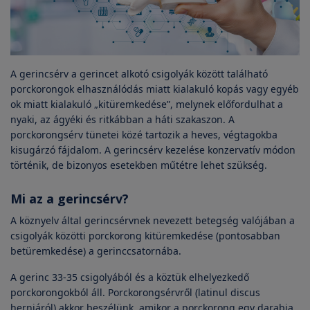
A gerincsérv a gerincet alkotó csigolyák között található
porckorongok elhasználódás miatt kialakuló kopás vagy egyéb
ok miatt kialakuló „kitüremkedése”, melynek előfordulhat a
nyaki, az ágyéki és ritkábban a háti szakaszon. A
porckorongsérv tünetei közé tartozik a heves, végtagokba
kisugárzó fájdalom. A gerincsérv kezelése konzervatív módon
történik, de bizonyos esetekben műtétre lehet szükség.
Mi az a gerincsérv?
A köznyelv által gerincsérvnek nevezett betegség valójában a
csigolyák közötti porckorong kitüremkedése (pontosabban
betüremkedése) a gerinccsatornába.
A gerinc 33-35 csigolyából és a köztük elhelyezkedő
porckorongokból áll. Porckorongsérvről (latinul discus
herniáról) akkor beszélünk, amikor a porckorong egy darabja