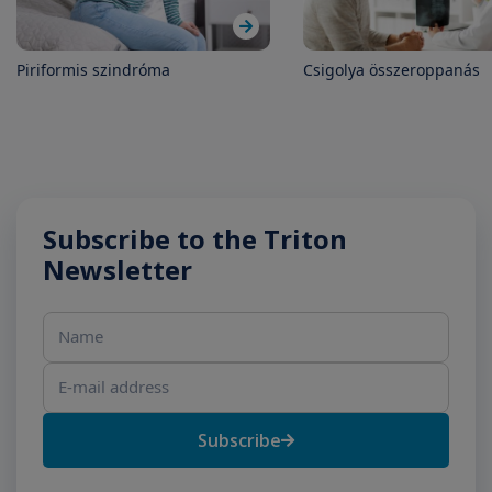
Piriformis szindróma
Csigolya összeroppanás
Subscribe to the Triton
Newsletter
Name
E-mail address
Subscribe