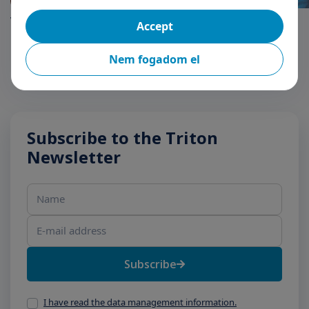
Vizelet inkontinencia
Vizelet inkontinencia
Accept
Nem fogadom el
Subscribe to the Triton
Newsletter
Name
E-mail address
Subscribe
I have read the data management information.