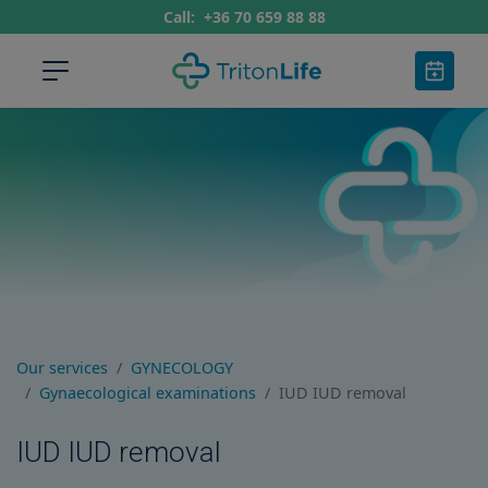
Call:
+36 70 659 88 88
Our services
GYNECOLOGY
Gynaecological examinations
IUD IUD removal
IUD IUD removal