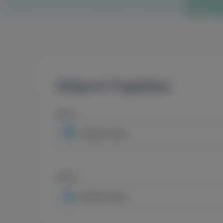
Időpont foglalása
Város
Minden város
Orvos
Minden orvos