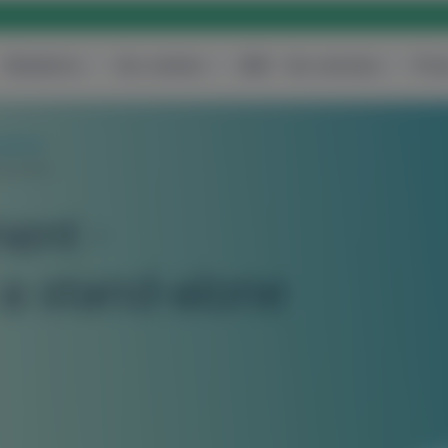
Obstetrics
Our centers
B2B
Our services
Pric
ations
ne test)
ent -
 a stand-alone