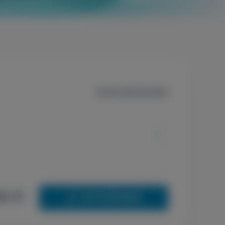
Szűrők alaphelyzetbe
0 ft
+36 70 659 88 88