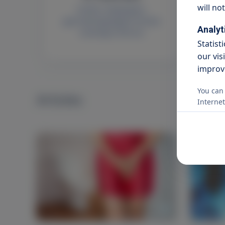
will no
Szülész-nőgyógyász-
Szü
gyermeknőgyógyász-klinikai
Analyt
onkológus főorvos
Statist
our vis
improve
You can 
Articles
Internet