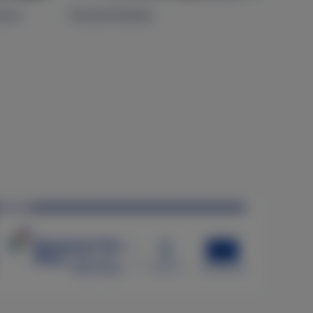
rium
Összenövések