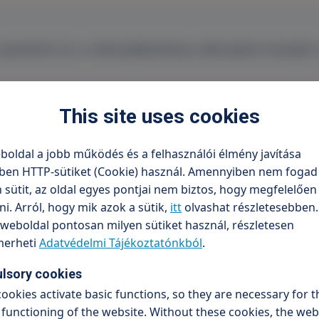
a peteérést és a méhnyálkahártya változását követjü
ció várható idejét vagy esetleges elmaradását is meg l
This site uses cookies
pja között a legideálisabb majd innentől kezdve körü
tot készíteni a várható ovulációig.
boldal a jobb működés és a felhasználói élmény javítása
ben HTTP-sütiket (Cookie) használ. Amennyiben nem fogad 
sütit, az oldal egyes pontjai nem biztos, hogy megfelelőe
. Arról, hogy mik azok a sütik,
itt
olvashat részletesebben.
weboldal pontosan milyen sütiket használ, részletesen
erheti
Adatvédelmi Tájékoztatónkból
.
lsory cookies
ookies activate basic functions, so they are necessary for t
Dr. Varga Zsolt
functioning of the website. Without these cookies, the web