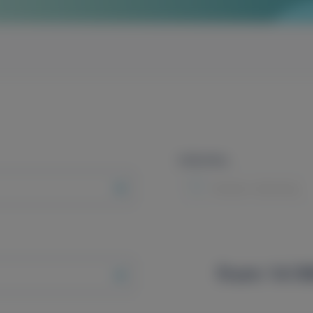
Intézmény
Minden intézmény
from 14 99