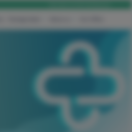
Rólunk
Karrier
Elérhetőség
Login
es
Package deals
About us
Our Offers