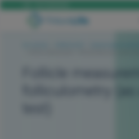
Call:
+36 70 659 88 88
Our services
GYNECOLOGY
Gynaecological examin
Follicle measurement - folliculometry (as a stand-alo
Follicle measurem
folliculometry (as
test)