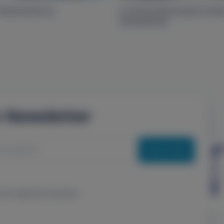
inkontinencia
A PCOS (Policisztás Ová
Szindróma)
n Newsletter
Subscribe
 for registration purposes.