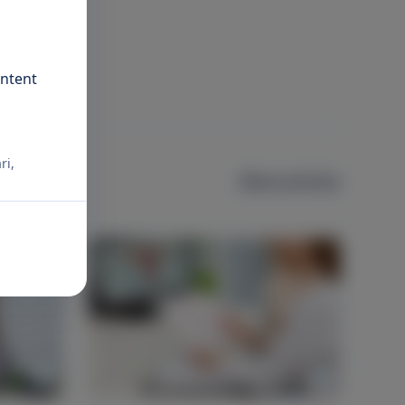
ontent
ri,
More articles