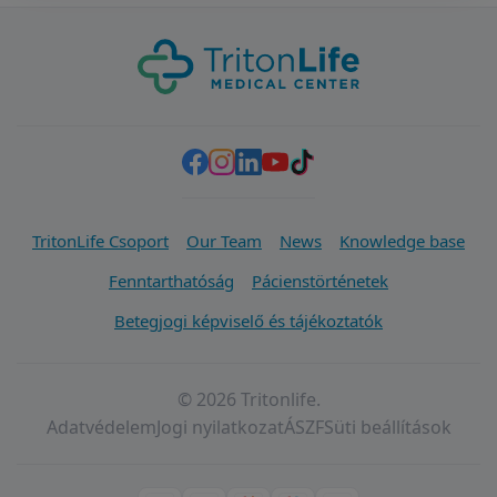
TritonLife Csoport
Our Team
News
Knowledge base
Fenntarthatóság
Pácienstörténetek
Betegjogi képviselő és tájékoztatók
© 2026 Tritonlife.
Adatvédelem
Jogi nyilatkozat
ÁSZF
Süti beállítások