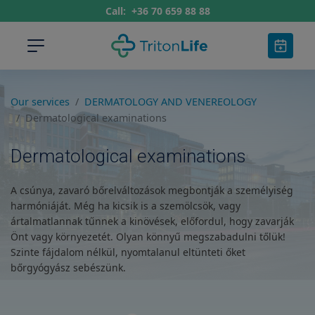
Call:
+36 70 659 88 88
Our services
DERMATOLOGY AND VENEREOLOGY
Dermatological examinations
Dermatological examinations
A csúnya, zavaró bőrelváltozások megbontják a személyiség
harmóniáját. Még ha kicsik is a szemölcsök, vagy
ártalmatlannak tűnnek a kinövések, előfordul, hogy zavarják
Önt vagy környezetét. Olyan könnyű megszabadulni tőlük!
Szinte fájdalom nélkül, nyomtalanul eltünteti őket
bőrgyógyász sebészünk.