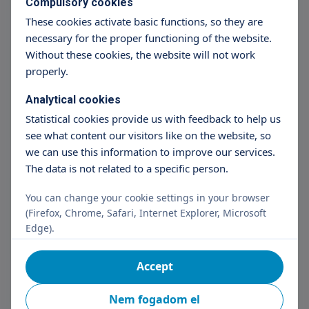
Compulsory cookies
These cookies activate basic functions, so they are
Outpatient dermatological
necessary for the proper functioning of the website.
intervention
Without these cookies, the website will not work
properly.
Árak megtekintése
Analytical cookies
+36 70 659 88 88
Részletek
Statistical cookies provide us with feedback to help us
see what content our visitors like on the website, so
we can use this information to improve our services.
Dermatological injection
The data is not related to a specific person.
Árak megtekintése
You can change your cookie settings in your browser
(Firefox, Chrome, Safari, Internet Explorer, Microsoft
+36 70 659 88 88
Részletek
Edge).
Accept
Dermatological prescription writing
Nem fogadom el
Árak megtekintése