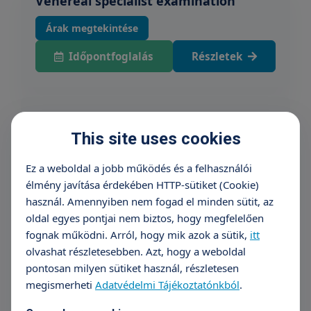
Venereal specialist examination
Árak megtekintése
Időpontfoglalás
Részletek
Dermatological follow-up
This site uses cookies
Árak megtekintése
Ez a weboldal a jobb működés és a felhasználói
Időpontfoglalás
Részletek
élmény javítása érdekében HTTP-sütiket (Cookie)
használ. Amennyiben nem fogad el minden sütit, az
oldal egyes pontjai nem biztos, hogy megfelelően
Cryotherapy
fognak működni. Arról, hogy mik azok a sütik,
itt
olvashat részletesebben. Azt, hogy a weboldal
from 5 490 HUF
pontosan milyen sütiket használ, részletesen
+36 70 659 88 88
Részletek
megismerheti
Adatvédelmi Tájékoztatónkból
.