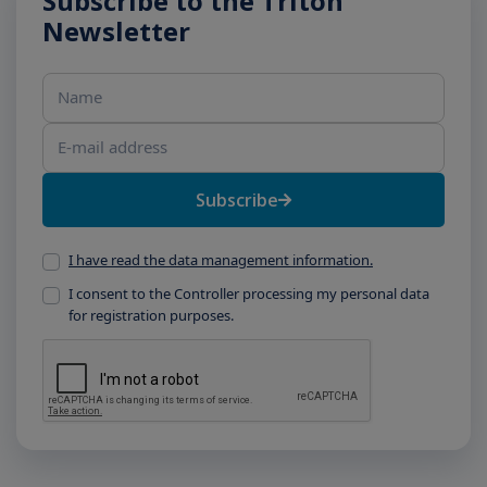
Subscribe to the Triton
Newsletter
Name
E-mail address
Subscribe
I have read the data management information.
I consent to the Controller processing my personal data
for registration purposes.