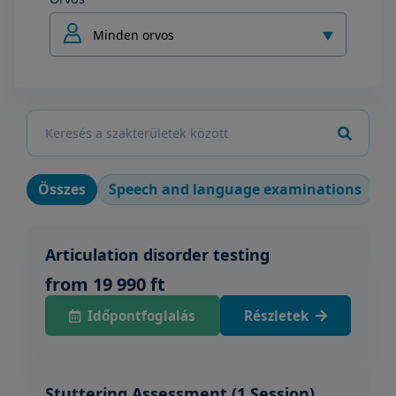
Minden orvos
Összes
Speech and language examinations
S
Articulation disorder testing
from 19 990 ft
Időpontfoglalás
Részletek
Stuttering Assessment (1 Session)