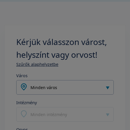
Kérjük válasszon várost,
helyszínt vagy orvost!
Szűrők alaphelyzetbe
Város
Minden város
Intézmény
Minden intézmény
Orvos