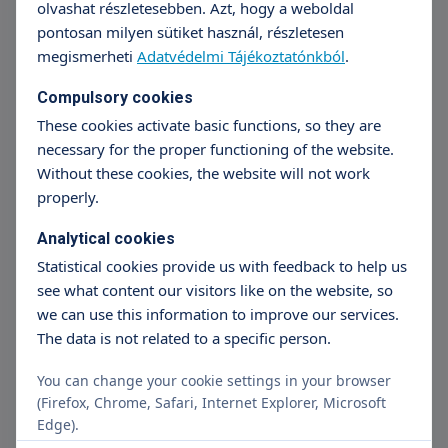
from 12 990 ft
olvashat részletesebben. Azt, hogy a weboldal
pontosan milyen sütiket használ, részletesen
Időpontfoglalás
Részletek
megismerheti
Adatvédelmi Tájékoztatónkból
.
Compulsory cookies
These cookies activate basic functions, so they are
Cluttering therapy
necessary for the proper functioning of the website.
Kérjük vegyék figyelembe, hogy 15 év alatt
Without these cookies, the website will not work
mindenképpen 2 alkalmas a vizsgálat.
Tovább
properly.
olvasom
Analytical cookies
from 12 990 ft
Statistical cookies provide us with feedback to help us
Időpontfoglalás
Részletek
see what content our visitors like on the website, so
we can use this information to improve our services.
The data is not related to a specific person.
Dyslexia prevention
You can change your cookie settings in your browser
from 12 990 ft
(Firefox, Chrome, Safari, Internet Explorer, Microsoft
Edge).
Időpontfoglalás
Részletek