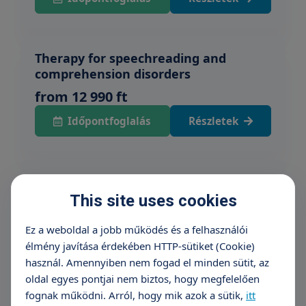
Therapy for speechreading and
comprehension disorders
from 12 990 ft
Időpontfoglalás
Részletek
Keynote address
This site uses cookies
from 12 990 ft
Időpontfoglalás
Részletek
Ez a weboldal a jobb működés és a felhasználói
élmény javítása érdekében HTTP-sütiket (Cookie)
használ. Amennyiben nem fogad el minden sütit, az
oldal egyes pontjai nem biztos, hogy megfelelően
Speech techniques
fognak működni. Arról, hogy mik azok a sütik,
itt