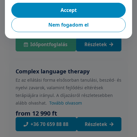
Accept
Dysphonia therapy
Nem fogadom el
from 12 990 ft
Időpontfoglalás
Részletek
Complex language therapy
Ez az ellátási forma elsősorban tanulási, beszéd- és
nyelvi zavarok, valamint fejlődési eltérések
terápiájára irányul. A díjazásról részletesebben
alább olvashat.
Tovább olvasom
from 12 990 ft
+36 70 659 88 88
Részletek