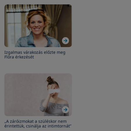
Izgalmas várakozás előzte meg
Flóra érkezését
„A záróizmokat a szüléskor nem
érintettük, csinálja az intimtornát”