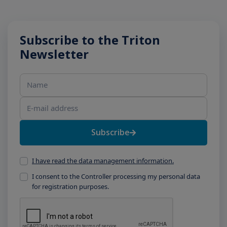
Subscribe to the Triton
Newsletter
Name
E-mail address
Subscribe
I have read the data management information.
I consent to the Controller processing my personal data
for registration purposes.