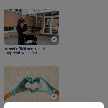
Botond nélkül nem tudjuk
elképzelni az életünket
Mi ad erőt a nehéz időkben is?