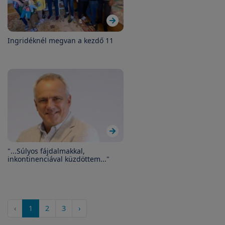
Ingridéknél megvan a kezdő 11
"...Súlyos fájdalmakkal,
inkontinenciával küzdöttem..."
‹
1
2
3
›