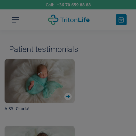
Call:
+36 70 659 88 88
Patient testimonials
A 35. Csoda!