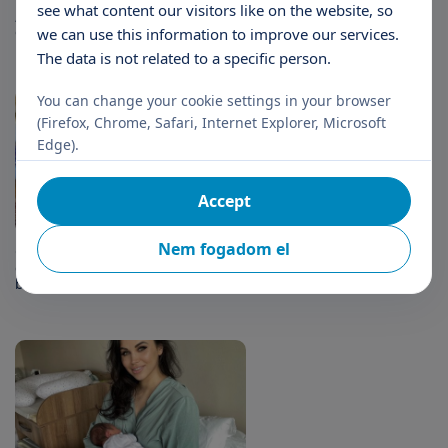
see what content our visitors like on the website, so
„Ezt a csodát lehetetlen szavakba
önteni”
we can use this information to improve our services.
The data is not related to a specific person.
You can change your cookie settings in your browser
(Firefox, Chrome, Safari, Internet Explorer, Microsoft
Edge).
Accept
Nem fogadom el
Gólyahír a Mózes-Horváth
családnál – Megérkezett a 11.
baba