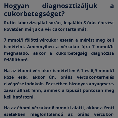
Hogyan diagnosztizáljuk a
cukorbetegséget?
Rutin laborvizsgálat során, legalább 8 órás éhezést
követően mérjük a vér cukor tartalmát.
7 mmol/l fölötti vércukor esetén a mérést meg kell
ismételni. Amennyiben a vércukor újra 7 mmol/lt
meghaladó, akkor a cukorbetegség diagnózisa
felállítható.
Ha az éhomi vércukor ismételten 6,1 és 6,9 mmol/l
közé esik, akkor ún. orális vércukor-terhelés
elvégzése indokolt. Ez esetben bizonyos anyagcsere-
zavar állhat fenn, aminek a típusát pontosan meg
kell határozni.
Ha az éhomi vércukor 6 mmol/l alatti, akkor a fenti
esetekben megfontolandó az orális vércukor-