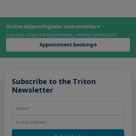
Online időpontfoglalás szakrendelésre
Foglaljon időpontot kényelmesen, néhány kattintással!
Appointment booking
Subscribe to the Triton
Newsletter
Name
E-mail address