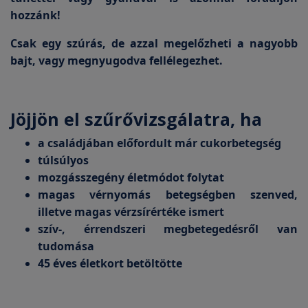
hozzánk!
Csak egy szúrás, de azzal megelőzheti a nagyobb
bajt, vagy megnyugodva fellélegezhet.
Jöjjön el szűrővizsgálatra, ha
a családjában előfordult már cukorbetegség
túlsúlyos
mozgásszegény életmódot folytat
magas vérnyomás betegségben szenved,
illetve magas vérzsírértéke ismert
szív-, érrendszeri megbetegedésről van
tudomása
45 éves életkort betöltötte