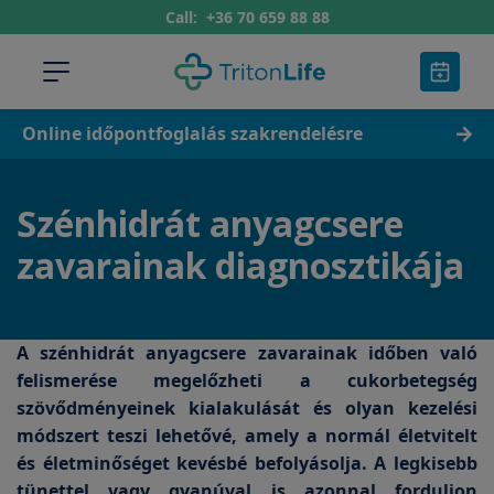
Call:
+36 70 659 88 88
Online időpontfoglalás szakrendelésre
Szénhidrát anyagcsere
zavarainak diagnosztikája
A szénhidrát anyagcsere zavarainak időben való
felismerése megelőzheti a cukorbetegség
szövődményeinek kialakulását és olyan kezelési
módszert teszi lehetővé, amely a normál életvitelt
és életminőséget kevésbé befolyásolja. A legkisebb
tünettel vagy gyanúval is azonnal forduljon