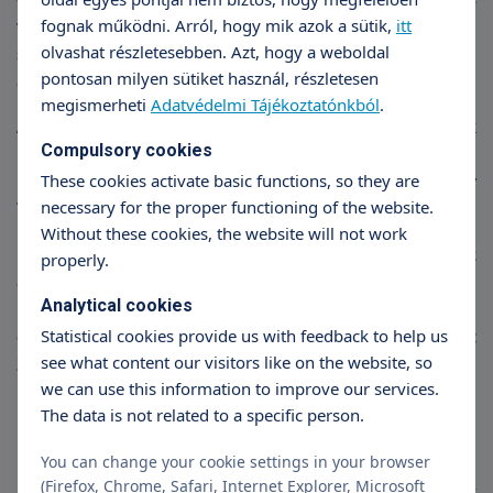
vesét érintő, idegrendszeri vagy szemészeti
fognak működni. Arról, hogy mik azok a sütik,
itt
olvashat részletesebben. Azt, hogy a weboldal
szövődmények, ill. a felgyorsult érelmeszesedésből
pontosan milyen sütiket használ, részletesen
adódó következmények kockázata csökkenjen.
megismerheti
Adatvédelmi Tájékoztatónkból
.
A cukorbetegség (diabetes mellitus) korunk
Compulsory cookies
népbetegsége. Magyarországon becslések szerint a
lakosság legalább 5-7%-át érinti. Ez azt jelenti, hogy
These cookies activate basic functions, so they are
necessary for the proper functioning of the website.
7-800 ezer ember érintett hazánkban.
Without these cookies, the website will not work
Földünkön a cukorbetegek száma egyre nő, s míg az
properly.
általában fiatal korban kialakult ún. 1-es típusú,
Analytical cookies
inzulinfüggő cukorbetegek száma csak mérsékelten
emelkedik, addig a korábban időskorinak nevezett
Statistical cookies provide us with feedback to help us
see what content our visitors like on the website, so
2-es típusú cukorbetegek száma drámai mértékben
we can use this information to improve our services.
nőtt.
The data is not related to a specific person.
Míg korábban valóban „időskori” elváltozás volt,
You can change your cookie settings in your browser
napjainkban már a gyerekkorban is gyakori a
(Firefox, Chrome, Safari, Internet Explorer, Microsoft
megjelenése. Tekinthetjük civilizációs ártalomnak