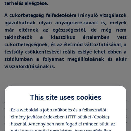
terhelés elvégzése.
A cukorbetegség felfedezésére irányuló vizsgálatok
igazolhatnak olyan anyagcsere-zavart is, melyek
már eltérnek az egészségestől, de még nem
tekinthetők a klasszikus értelemben vett
cukorbetegségnek, és az életmód változtatásával, a
testsúly csökkentésével reális esélye lehet ebben a
stádiumban a folyamat megállításának és akár
visszafordításának is.
Kezelése
This site uses cookies
Az időben felfedezett szénhidrát-anyagcsere zavar
vagy a cukorbetegség jól kezelhető. Az életmód és
Ez a weboldal a jobb működés és a felhasználói
az étkezés előnyös változtatása mellett az
élmény javítása érdekében HTTP-sütiket (Cookie)
esetlegesen szükségessé váló gyógyszeres vagy
használ. Amennyiben nem fogad el minden sütit, az
egyéb kezelések lehetővé teszik, hogy a jellegzetes
oldal egyes pontjai nem biztos, hogy megfelelően