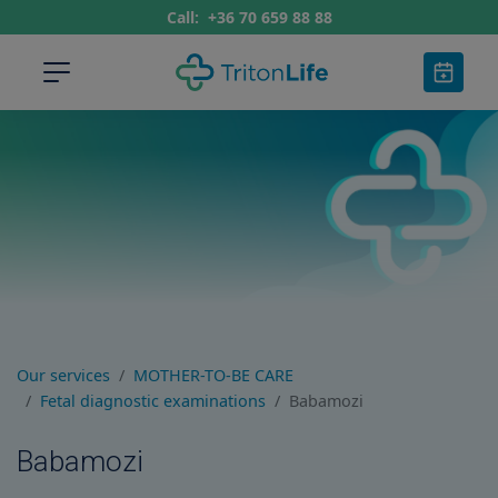
Call:
+36 70 659 88 88
Our services
MOTHER-TO-BE CARE
Fetal diagnostic examinations
Babamozi
Babamozi