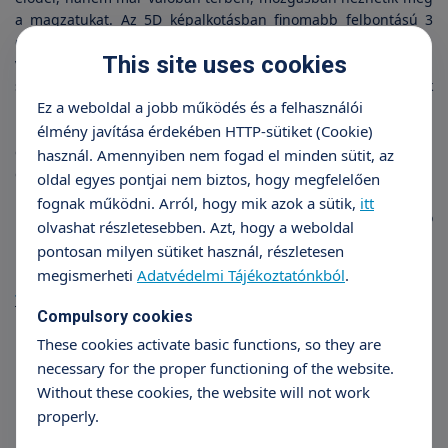
a magzatukat. Az 5D képalkotásban finomabb felbontású 3
dimenziós képek készíthetők, realisztikus színvilágban,
This site uses cookies
változtatható virtuális fénybeesési szöggel. Orvosi
szempontból minden eddiginél pontosabban tudjuk
Ez a weboldal a jobb működés és a felhasználói
megítélni a magzat fejlődését, a terhesgondozás során még
precízebb méréseket végezhetünk, az eddigi nehezen
élmény javítása érdekében HTTP-sütiket (Cookie)
elvégezhető mérési műveleteket ez a technika leegyszerűsíti
használ. Amennyiben nem fogad el minden sütit, az
és felgyorsítja. Jól sikerült képek akkor készülnek, ha jó a
oldal egyes pontjai nem biztos, hogy megfelelően
magzat fekvése, elegendő a magzatvíz, elegendő nagyságú a
fognak működni. Arról, hogy mik azok a sütik,
itt
magzat. A vizsgálat ideális időpontja: 25-28. hét között. Kiváló
olvashat részletesebben. Azt, hogy a weboldal
minőségű képeket nyomtatunk, a felvételeket digitálisan
pontosan milyen sütiket használ, részletesen
rögzítjük, e-mailben elküldjük.
megismerheti
Adatvédelmi Tájékoztatónkból
.
További információk >>
Compulsory cookies
These cookies activate basic functions, so they are
necessary for the proper functioning of the website.
Without these cookies, the website will not work
properly.