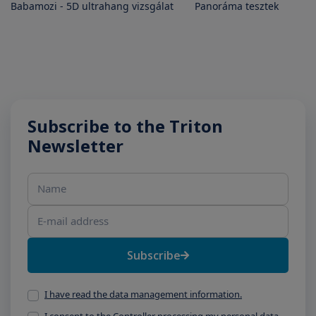
Babamozi - 5D ultrahang vizsgálat
Panoráma tesztek
Subscribe to the Triton
Newsletter
Name
E-mail address
Subscribe
I have read the data management information.