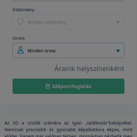
Intézmény
Minden intézmény
Orvos
Minden orvos
Áraink helyszínenként
Időpontfoglalás
Az 5D a szülők számára az igazi „találkozás”babájukkal.
Nemcsak precízebb és gyorsabb képalkotásra képes, mint
elődei, hanem már valóban térben, mozgásban nézhetik meg