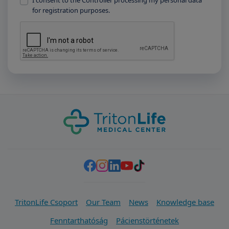
I consent to the Controller processing my personal data
for registration purposes.
TritonLife Csoport
Our Team
News
Knowledge base
Fenntarthatóság
Pácienstörténetek