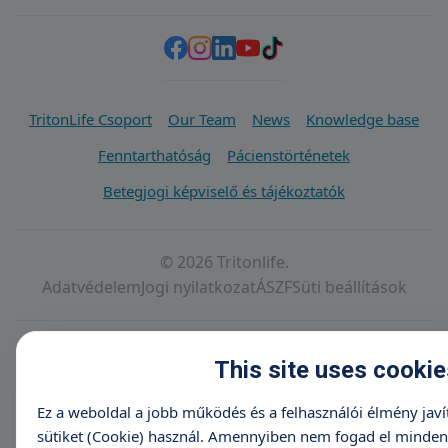
TritonLife Csoport
Our Team
News
Knowledge base
Fenntarthatóság
Pácienstörténetek
Betegjogi képviselő és tájékoztatók
© 2026 Tritonlife.
Adatvédelem
Jogi nyilatkozat
ÁSZF
Süti beállítások
This site uses cookie
Ez a weboldal a jobb működés és a felhasználói élmény jav
sütiket (Cookie) használ. Amennyiben nem fogad el minden s