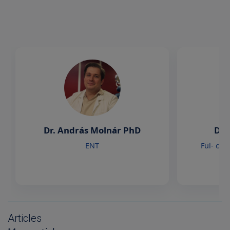
Dr. András Molnár PhD
Dr.
ENT
Fül- or
Articles