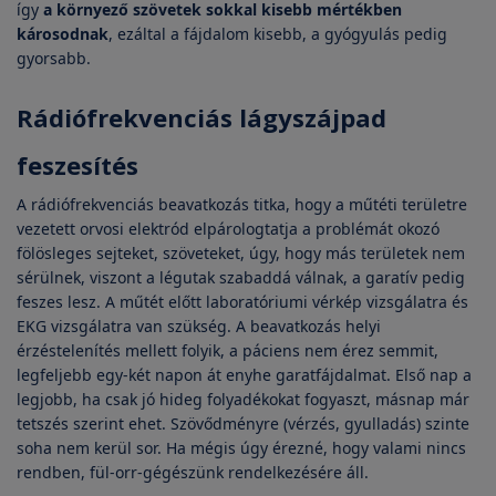
így
a környező szövetek sokkal kisebb mértékben
károsodnak
, ezáltal a fájdalom kisebb, a gyógyulás pedig
gyorsabb.
Rádiófrekvenciás lágyszájpad
feszesítés
A rádiófrekvenciás beavatkozás titka, hogy a műtéti területre
vezetett orvosi elektród elpárologtatja a problémát okozó
fölösleges sejteket, szöveteket, úgy, hogy más területek nem
sérülnek, viszont a légutak szabaddá válnak, a garatív pedig
feszes lesz. A műtét előtt laboratóriumi vérkép vizsgálatra és
EKG vizsgálatra van szükség. A beavatkozás helyi
érzéstelenítés mellett folyik, a páciens nem érez semmit,
legfeljebb egy-két napon át enyhe garatfájdalmat. Első nap a
legjobb, ha csak jó hideg folyadékokat fogyaszt, másnap már
tetszés szerint ehet. Szövődményre (vérzés, gyulladás) szinte
soha nem kerül sor. Ha mégis úgy érezné, hogy valami nincs
rendben, fül-orr-gégészünk rendelkezésére áll.