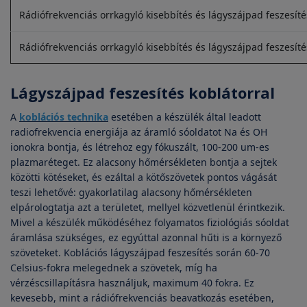
Rádiófrekvenciás orrkagyló kisebbítés és lágyszájpad feszesíté
Rádiófrekvenciás orrkagyló kisebbítés és lágyszájpad feszesíté
Lágyszájpad feszesítés koblátorral
A
koblációs technika
esetében a készülék által leadott
radiofrekvencia energiája az áramló sóoldatot Na és OH
ionokra bontja, és létrehoz egy fókuszált, 100-200 um-es
plazmaréteget. Ez alacsony hőmérsékleten bontja a sejtek
közötti kötéseket, és ezáltal a kötőszövetek pontos vágását
teszi lehetővé: gyakorlatilag alacsony hőmérsékleten
elpárologtatja azt a területet, mellyel közvetlenül érintkezik.
Mivel a készülék működéséhez folyamatos fiziológiás sóoldat
áramlása szükséges, ez egyúttal azonnal hűti is a környező
szöveteket. Koblációs lágyszájpad feszesítés során 60-70
Celsius-fokra melegednek a szövetek, míg ha
vérzéscsillapításra használjuk, maximum 40 fokra. Ez
kevesebb, mint a rádiófrekvenciás beavatkozás esetében,