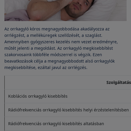
Az orrkagyló kóros megnagyobbodása akadályozza az
orrlégzést, a melléküregek szellőzését, a szaglást.
Amennyiben gyógyszeres kezelés nem vezet eredményre,
műtét jelenti a megoldást. Az orrkagyló megkisebbítést
szakorvosaink többféle módszerrel is végzik. Ezen
beavatkozások célja a megnagyobbodott alsó orrkagylók
megkisebbítése, ezáltal javul az orrlégzés.
Szolgáltatás
Koblációs orrkagyló kisebbítés
Rádiófrekvenciás orrkagyló kisebbítés helyi érzéstelenítésben
Rádiófrekvenciás orrkagyló kisebbítés altatásban