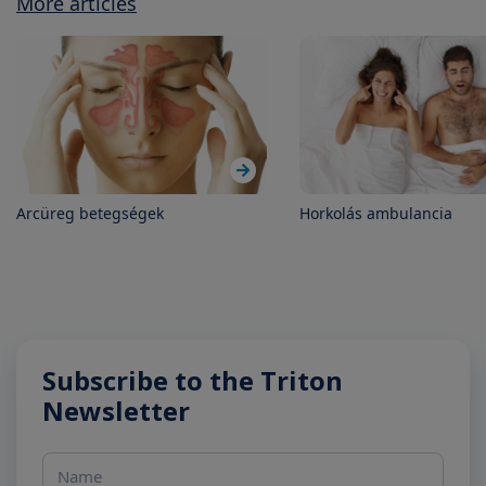
More articles
Arcüreg betegségek
Horkolás ambulancia
Subscribe to the Triton
Newsletter
Name
E-mail address