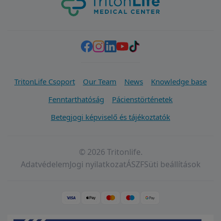
TritonLife Csoport
Our Team
News
Knowledge base
Fenntarthatóság
Pácienstörténetek
Betegjogi képviselő és tájékoztatók
© 2026 Tritonlife.
Adatvédelem
Jogi nyilatkozat
ÁSZF
Süti beállítások