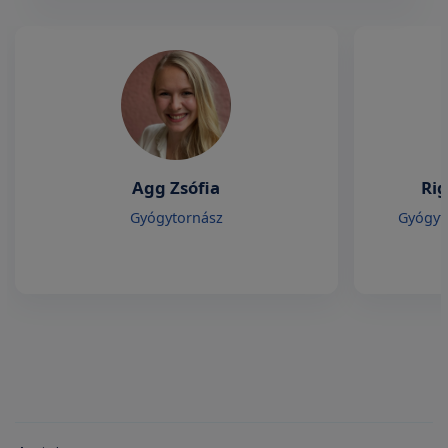
Agg Zsófia
Rig
Gyógytornász
Gyógyto