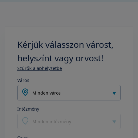
Kérjük válasszon várost,
helyszínt vagy orvost!
Szűrők alaphelyzetbe
Város
Minden város
Intézmény
Minden intézmény
Orvos