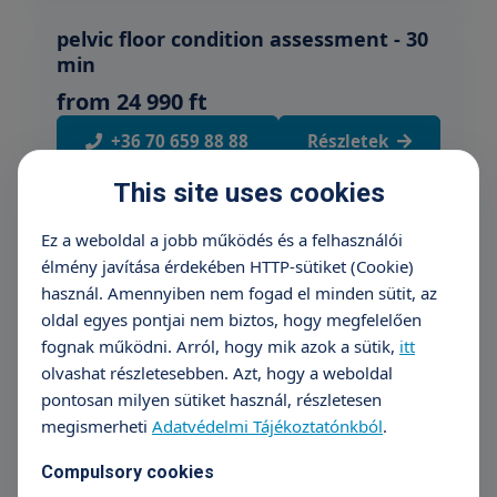
pelvic floor condition assessment - 30
min
from 24 990 ft
+36 70 659 88 88
Részletek
This site uses cookies
Postnatal assessment - 30 minutes
Ez a weboldal a jobb működés és a felhasználói
élmény javítása érdekében HTTP-sütiket (Cookie)
12 000 Ft
használ. Amennyiben nem fogad el minden sütit, az
Időpontfoglalás
Részletek
oldal egyes pontjai nem biztos, hogy megfelelően
fognak működni. Arról, hogy mik azok a sütik,
itt
olvashat részletesebben. Azt, hogy a weboldal
pontosan milyen sütiket használ, részletesen
Physiotherapy training - 30 minutes
megismerheti
Adatvédelmi Tájékoztatónkból
.
from 17 990 ft
Compulsory cookies
Időpontfoglalás
Részletek