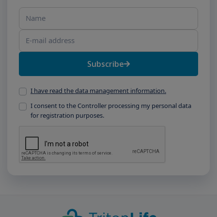
Name
E-mail address
Subscribe
I have read the data management information.
I consent to the Controller processing my personal data
for registration purposes.