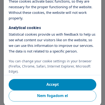
These cookies activate basic functions, so they are
necessary for the proper functioning of the website.
Without these cookies, the website will not work
properly.
Physical exercise control - 30 minutes
from 17 990 ft
Analytical cookies
Statistical cookies provide us with feedback to help us
Időpontfoglalás
Részletek
see what content our visitors like on the website, so
we can use this information to improve our services.
The data is not related to a specific person.
Visceral examination and manual
therapy - 30 minutes
You can change your cookie settings in your browser
(Firefox, Chrome, Safari, Internet Explorer, Microsoft
from 19 990 ft
Edge).
+36 70 659 88 88
Részletek
Accept
Nem fogadom el
Individual maternity gymnastics - 30
minutes