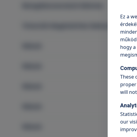
Betegdokumentáció kikérése
Ez a we
érdeké
TritonLife Magánkórház Debrecen
minden 
működni
Rólunk
hogy a 
megism
Rólunk
Compu
These c
proper 
Rólunk
will no
Analyt
Rólunk
Statist
our vis
Rólunk
improve