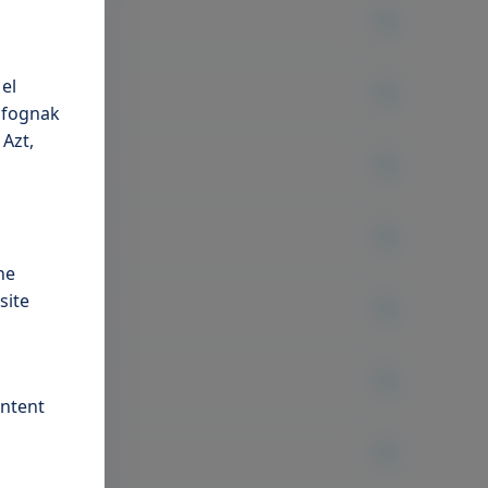
el
n fognak
 Azt,
he
site
ontent