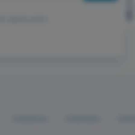
 for registration purposes.
Knowledge base
Fenntarthatóság
Páciens