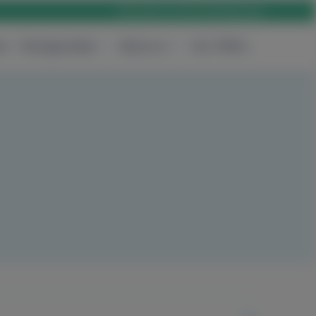
Rólunk
Karrier
Elérhetőség
Login
es
Package deals
About us
Our Offers