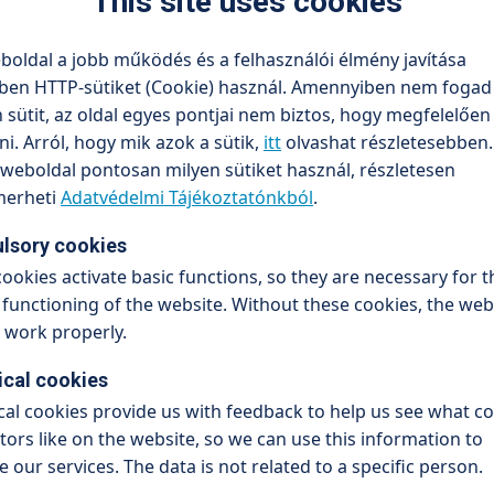
This site uses cookies
boldal a jobb működés és a felhasználói élmény javítása
ben HTTP-sütiket (Cookie) használ. Amennyiben nem fogad 
sütit, az oldal egyes pontjai nem biztos, hogy megfelelőe
. Arról, hogy mik azok a sütik,
itt
olvashat részletesebben.
weboldal pontosan milyen sütiket használ, részletesen
erheti
Adatvédelmi Tájékoztatónkból
.
lsory cookies
ookies activate basic functions, so they are necessary for t
functioning of the website. Without these cookies, the web
t work properly.
ical cookies
ical cookies provide us with feedback to help us see what c
itors like on the website, so we can use this information to
 our services. The data is not related to a specific person.