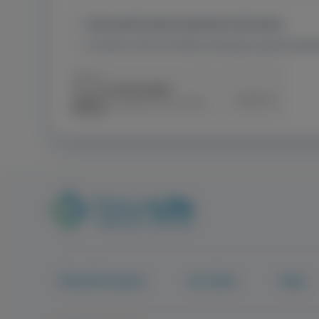
I have read the data management information.
I consent to the Controller processing my personal data
TritonLife Csoport
Our Team
News