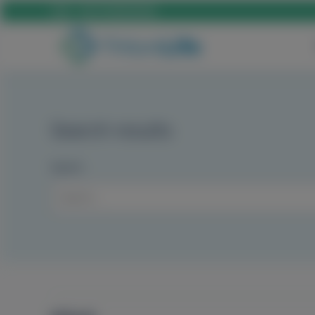
Call:
+36 70 659 88 88
Search results
Search