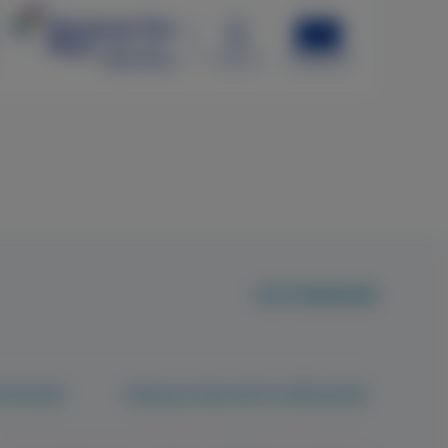
+36 70 659 88 88
történetek
Betegjogi képviselő és tájékoztatók