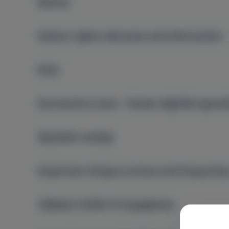
Rólunk
Patient rights advocate and information
Árak
Koronavírus teszt - hiteles digitális igazol
Újszülött osztály
Important things to know and frequently
Vállalati COVID-19 vizsgálatok