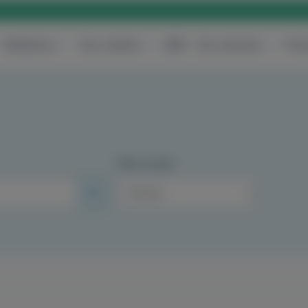
Obstetrics
Our centers
B2B
Our services
Pric
Filter results