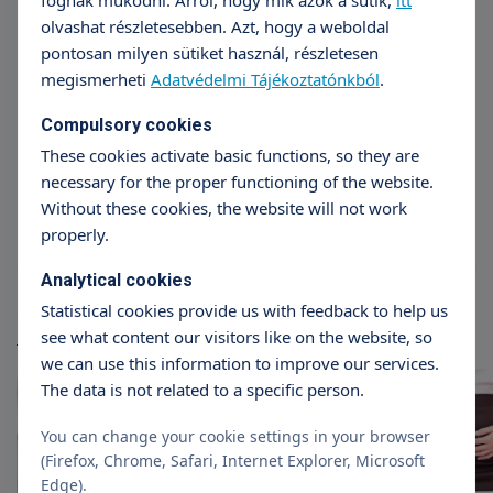
olvashat részletesebben. Azt, hogy a weboldal
pontosan milyen sütiket használ, részletesen
megismerheti
Adatvédelmi Tájékoztatónkból
.
Dr. Árpád Rucz
Dr
Compulsory cookies
Chief Obstetrician-Gynecologist
Head of 
Chief Ob
These cookies activate basic functions, so they are
necessary for the proper functioning of the website.
Without these cookies, the website will not work
properly.
Analytical cookies
Articles
Statistical cookies provide us with feedback to help us
More articles
see what content our visitors like on the website, so
we can use this information to improve our services.
The data is not related to a specific person.
You can change your cookie settings in your browser
(Firefox, Chrome, Safari, Internet Explorer, Microsoft
Edge).