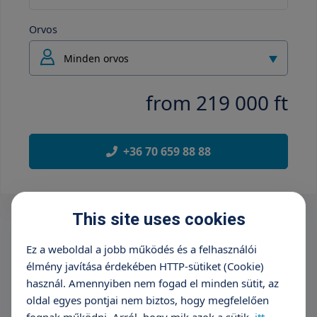
Orvos
Minden orvos
from 219 000 ft
+36 70 659 88 88
This site uses cookies
Ez a weboldal a jobb működés és a felhasználói
élmény javítása érdekében HTTP-sütiket (Cookie)
használ. Amennyiben nem fogad el minden sütit, az
oldal egyes pontjai nem biztos, hogy megfelelően
fognak működni. Arról, hogy mik azok a sütik,
itt