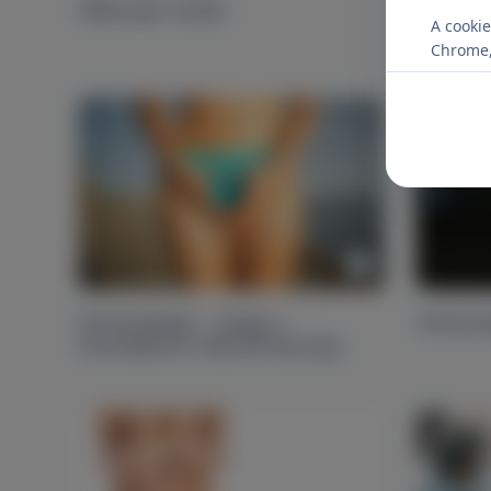
Méhnyak műtét
Medenc
A cookie
Chrome, 
Perineológia - avagy a
Terhess
kismedence rekonstrukciója