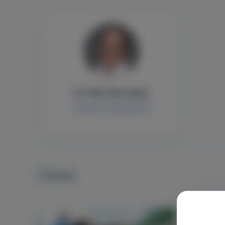
Dr. Bata Barnabás
Szülészet-nőgyógyászat
Cikkek