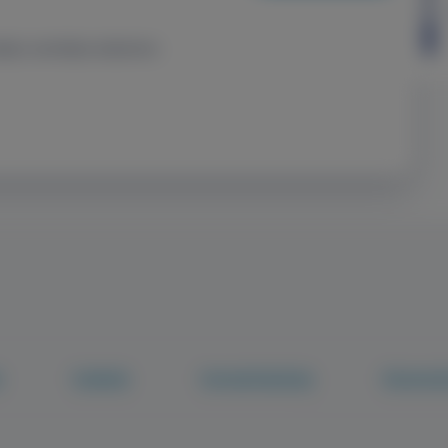
elje a személyes adataimat.
k
Tudástár
Fenntarthatóság
Pácienstö