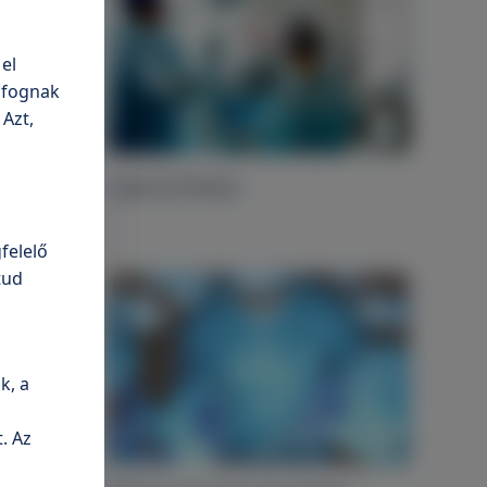
el
n fognak
 Azt,
eni vagy
Laparoszkópia
felelő
tud
k, a
. Az