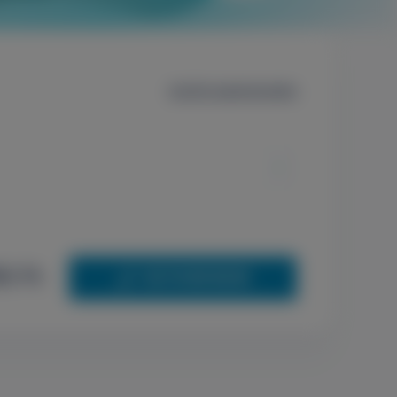
Szűrők alaphelyzetbe
0 Ft
+36 70 659 88 88