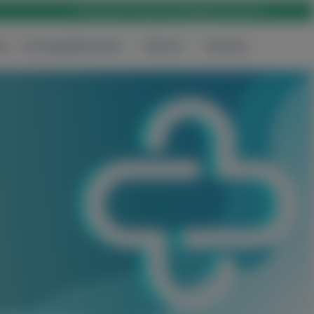
Rólunk
Karrier
Elérhetőség
Bejelentkezés
ak
Csomagajánlataink
Rólunk
Keresés