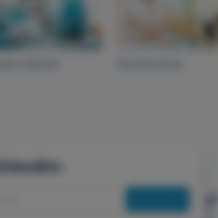
ópos sebészet
Hiszteroszkópia
írlevélre
Feliratkozás