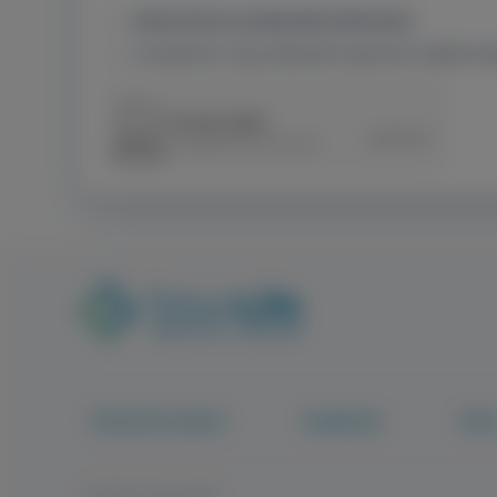
Megismertem az adatkezelési tájékoztatót.
Hozzájárulok, hogy Adatkezelő regisztráció céljából kez
TritonLife Csoport
Csapatunk
Híre