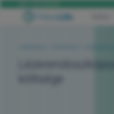
Hívás:
+36 70 659 88 88
Szülészet
Szolgáltatásaink
NŐGYÓGYÁSZAT
Nőgyógyászati 
Lézerendoszkópos
költsége