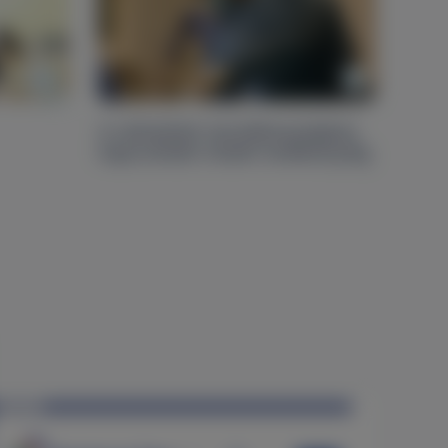
A nehezített termékenységhez
kapcsolódó műtéti tevékenység