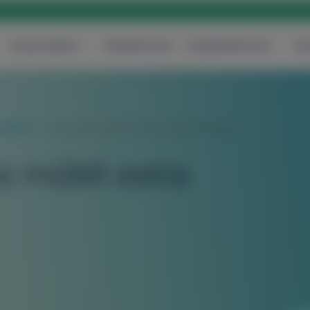
Központjaink
Vállalatoknak
Szolgáltatásaink
Ár
műtétek
Lézerendoszkópos műtét extra költsége
 műtét extra