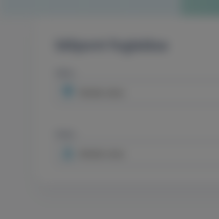
Időpont foglalása
Város
Minden város
Orvos
Minden orvos