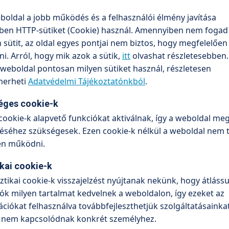
boldal a jobb működés és a felhasználói élmény javítása
ben HTTP-sütiket (Cookie) használ. Amennyiben nem fogad 
sütit, az oldal egyes pontjai nem biztos, hogy megfelelőe
. Arról, hogy mik azok a sütik,
itt
olvashat részletesebben.
weboldal pontosan milyen sütiket használ, részletesen
erheti
Adatvédelmi Tájékoztatónkból
.
nencia műtét
Méheltávolítás - elveszt
megtartani?
éges cookie-k
cookie-k alapvető funkciókat aktiválnak, így a weboldal meg
séhez szükségesek. Ezen cookie-k nélkül a weboldal nem 
en működni.
ikai cookie-k
sztikai cookie-k visszajelzést nyújtanak nekünk, hogy átlássu
ók milyen tartalmat kedvelnek a weboldalon, így ezeket az
ciókat felhasználva továbbfejleszthetjük szolgáltatásainkat
 nem kapcsolódnak konkrét személyhez.