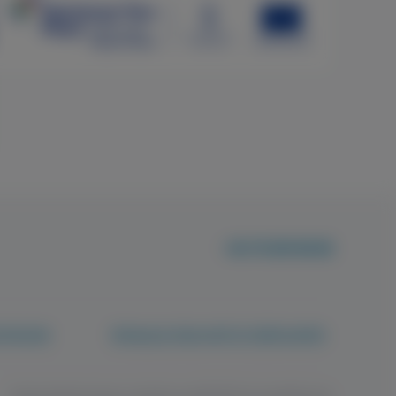
+36 70 659 88 88
rténetek
Betegjogi képviselő és tájékoztatók