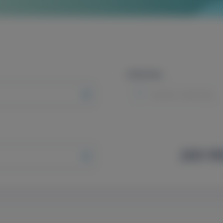
Intézmény
Minden intézmény
269 99