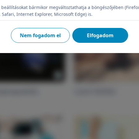
efenék gyógytorna
Vizelet inkontinencia
 beállításokat bármikor megváltoztathatja a böngészőjében (Firefo
Safari, Internet Explorer, Microsoft Edge) is.
Nem fogadom el
Elfogadom
égmegszakítás
G-pont feltöltés