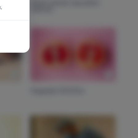
Medencefenék helyreállító
x,
sebészet
Nagyajkak feltöltése