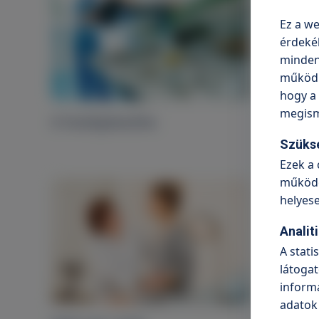
Ez a we
érdeké
minden 
működni
hogy a 
megism
A hüvelyplasztika
Inkonti
Szüks
Ezek a 
működé
helyes
Analit
A stati
látogat
informá
adatok