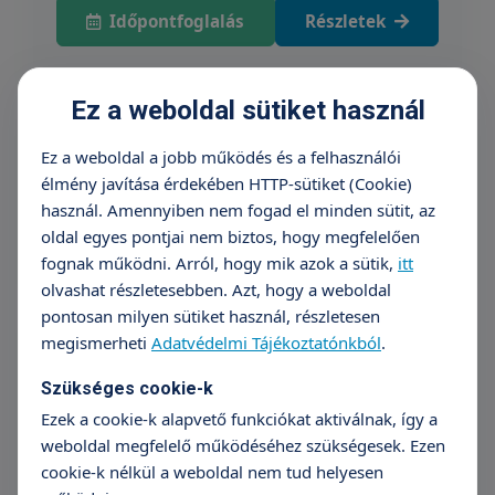
Időpontfoglalás
Részletek
Ez a weboldal sütiket használ
Receptírás vizsgálat nélkül (ügyeleti
időben)
Ez a weboldal a jobb működés és a felhasználói
36 990 Ft
élmény javítása érdekében HTTP-sütiket (Cookie)
használ. Amennyiben nem fogad el minden sütit, az
+36 70 659 88 88
Részletek
oldal egyes pontjai nem biztos, hogy megfelelően
fognak működni. Arról, hogy mik azok a sütik,
itt
olvashat részletesebben. Azt, hogy a weboldal
Nőgyógyászati szűrővizsgálat +
pontosan milyen sütiket használ, részletesen
ultrahang vizsgálat
megismerheti
Adatvédelmi Tájékoztatónkból
.
Árak megtekintése
Szükséges cookie-k
Ezek a cookie-k alapvető funkciókat aktiválnak, így a
Időpontfoglalás
Részletek
weboldal megfelelő működéséhez szükségesek. Ezen
cookie-k nélkül a weboldal nem tud helyesen