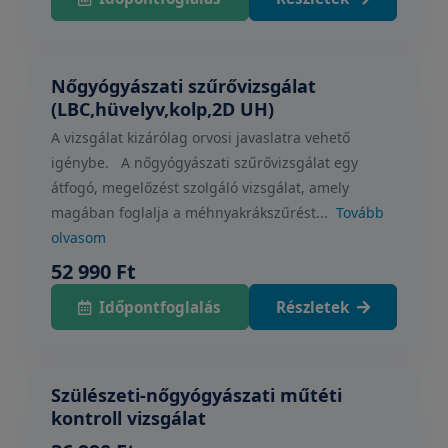
Nőgyógyászati szűrővizsgálat
(LBC,hüvelyv,kolp,2D UH)
A vizsgálat kizárólag orvosi javaslatra vehető
igénybe. A nőgyógyászati szűrővizsgálat egy
átfogó, megelőzést szolgáló vizsgálat, amely
magában foglalja a méhnyakrákszűrést...
Tovább
olvasom
52 990 Ft
Időpontfoglalás
Részletek
Szülészeti-nőgyógyászati műtéti
kontroll vizsgálat