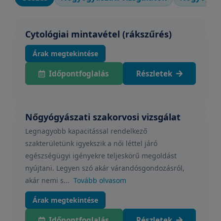
Cytológiai mintavétel (rákszűrés)
Árak megtekintése
Időpontfoglalás
Részletek
Nőgyógyászati szakorvosi vizsgálat
Legnagyobb kapacitással rendelkező
szakterületünk igyekszik a női léttel járó
egészségügyi igényekre teljeskörű megoldást
nyújtani. Legyen szó akár várandósgondozásról,
akár nemi s...
Tovább olvasom
Árak megtekintése
Időpontfoglalás
Részletek