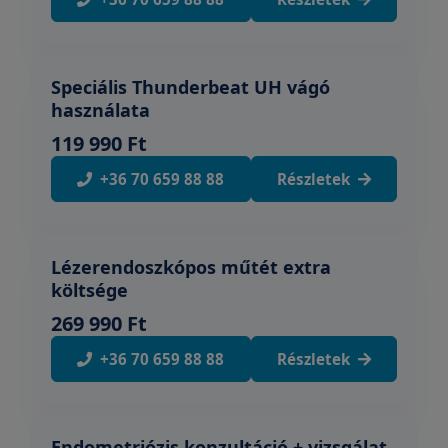
Speciális Thunderbeat UH vágó
használata
119 990 Ft
+36 70 659 88 88
Részletek
Lézerendoszkópos műtét extra
költsége
269 990 Ft
+36 70 659 88 88
Részletek
Endometriózis konzultáció + vizsgálat