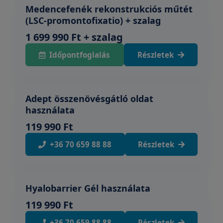
Medencefenék rekonstrukciós műtét
(LSC-promontofixatio) + szalag
1 699 990 Ft + szalag
Időpontfoglalás
Részletek
Adept összenövésgátló oldat
használata
119 990 Ft
+36 70 659 88 88
Részletek
Hyalobarrier Gél használata
119 990 Ft
+36 70 659 88 88
Részletek