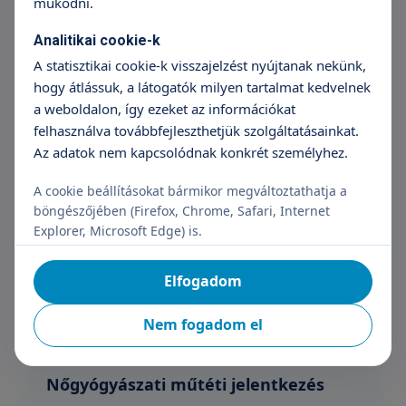
működni.
Receptírás vizsgálat nélkül (rendelési
Analitikai cookie-k
időben, sürgősségi gyógyszer)
A statisztikai cookie-k visszajelzést nyújtanak nekünk,
34 990 Ft
hogy átlássuk, a látogatók milyen tartalmat kedvelnek
a weboldalon, így ezeket az információkat
+36 70 659 88 88
Részletek
felhasználva továbbfejleszthetjük szolgáltatásainkat.
Az adatok nem kapcsolódnak konkrét személyhez.
Receptírás vizsgálat nélkül (rendelési
A cookie beállításokat bármikor megváltoztathatja a
időben, rendszeresen szedett
böngészőjében (Firefox, Chrome, Safari, Internet
gyógyszer)
Explorer, Microsoft Edge) is.
Árak megtekintése
Elfogadom
+36 70 659 88 88
Részletek
Nem fogadom el
Nőgyógyászati műtéti jelentkezés