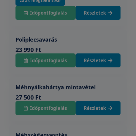
Árak megtekintése
Időpontfoglalás
Részletek
Poliplecsavarás
23 990 Ft
Időpontfoglalás
Részletek
Méhnyálkahártya mintavétel
27 500 Ft
Időpontfoglalás
Részletek
Méhszájfagyasztás