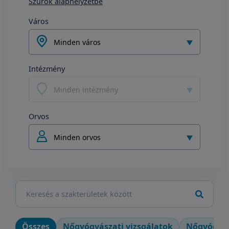
Szűrők alaphelyzetbe
Város
Minden város
Intézmény
Minden intézmény
Orvos
Minden orvos
Összes
Nőgyógyászati vizsgálatok
Nőgyógyás