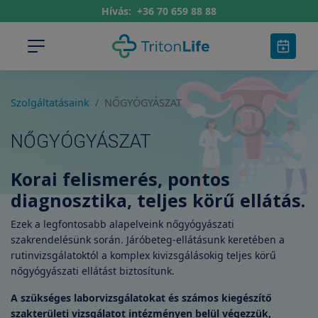
Hívás:
+36 70 659 88 88
Szolgáltatásaink
NŐGYÓGYÁSZAT
NŐGYÓGYÁSZAT
Korai felismerés, pontos
diagnosztika, teljes körű ellátás.
Ezek a legfontosabb alapelveink nőgyógyászati
szakrendelésünk során. Járóbeteg-ellátásunk keretében a
rutinvizsgálatoktól a komplex kivizsgálásokig teljes körű
nőgyógyászati ellátást biztosítunk.
A szükséges laborvizsgálatokat és számos kiegészítő
szakterületi vizsgálatot intézményen belül végezzük,