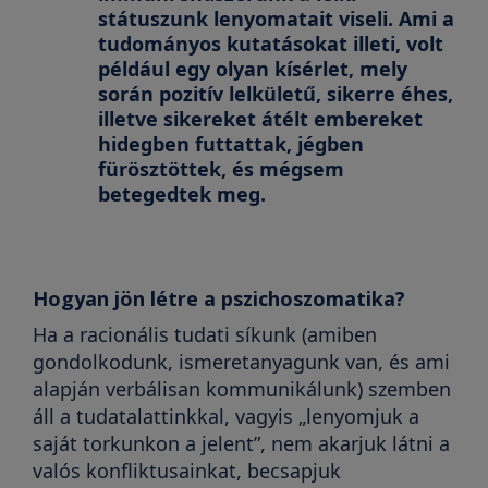
státuszunk lenyomatait viseli. Ami a
tudományos kutatásokat illeti, volt
például egy olyan kísérlet, mely
során pozitív lelkületű, sikerre éhes,
illetve sikereket átélt embereket
hidegben futtattak, jégben
fürösztöttek, és mégsem
betegedtek meg.
Hogyan jön létre a pszichoszomatika?
Ha a racionális tudati síkunk (amiben
gondolkodunk, ismeretanyagunk van, és ami
alapján verbálisan kommunikálunk) szemben
áll a tudatalattinkkal, vagyis „lenyomjuk a
saját torkunkon a jelent”, nem akarjuk látni a
valós konfliktusainkat, becsapjuk