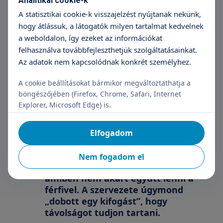
Analitikai cookie-k
esetek másik részében viszont
A statisztikai cookie-k visszajelzést nyújtanak nekünk,
szükség van pszichiáterhez vagy
hogy átlássuk, a látogatók milyen tartalmat kedvelnek
pszichológushoz történő
a weboldalon, így ezeket az információkat
továbbirányításra, melyben ő mindig
felhasználva továbbfejleszthetjük szolgáltatásainkat.
segítő kezet nyújt.
Az adatok nem kapcsolódnak konkrét személyhez.
A cookie beállításokat bármikor megváltoztathatja a
A hüvelyi folyás és a távolságtartás
böngészőjében (Firefox, Chrome, Safari, Internet
Explorer, Microsoft Edge) is.
Az egyik páciensem azzal keresett
meg, hogy állandó hüvelyi folyással
küzd, és emiatt nem tud szexuális
Elfogadom
életet élni a párjával. Kis idő múlva
kiderült, hogy mindez azért volt így,
Nem fogadom el
mert olyan lelki konfliktust élt meg,
amiben nem akart együtt lenni a
férfivel. A szervezete úgymond
„dobott egy kifogást”, hogy
távolságot tudjon tartani.