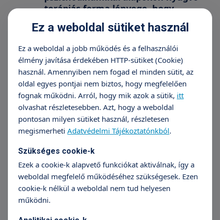
terápiás forma lényege, hogy
képekbe csomagoljuk a tudatalattit,
Ez a weboldal sütiket használ
úgy hozzuk fel, és tudunk vele
dolgozni – említi a szülész-
Ez a weboldal a jobb működés és a felhasználói
nőgyógyász, akinek az a
élmény javítása érdekében HTTP-sütiket (Cookie)
tapasztalata, hogy ha nemcsak a
használ. Amennyiben nem fogad el minden sütit, az
szervet, hanem a lelket is
oldal egyes pontjai nem biztos, hogy megfelelően
gyógyítjuk, dupla a siker, sőt akár a
fognak működni. Arról, hogy mik azok a sütik,
itt
felépülés is gyorsabb lehet, vagy
olvashat részletesebben. Azt, hogy a weboldal
akár a műtéti beavatkozások is
pontosan milyen sütiket használ, részletesen
elkerülhetőek.
megismerheti
Adatvédelmi Tájékoztatónkból
.
Szükséges cookie-k
Dr. Ruzicska Zsolt úgy látja, az
Ezek a cookie-k alapvető funkciókat aktiválnak, így a
esetek egy részében, miután
weboldal megfelelő működéséhez szükségesek. Ezen
felszínre tört a lelki konfliktus
cookie-k nélkül a weboldal nem tud helyesen
forrása, a páciensek fellélegeznek, és
működni.
akár maguk is meg tudják oldani. Az