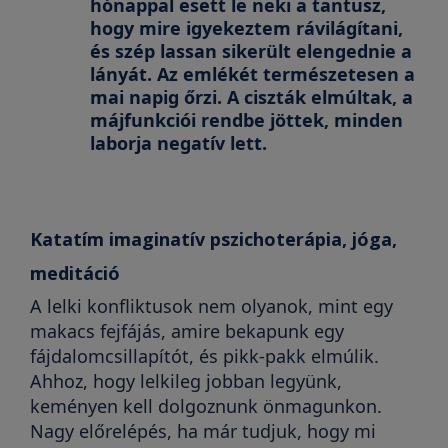
hónappal esett le neki a tantusz,
hogy mire igyekeztem rávilágítani,
és szép lassan sikerült elengednie a
lányát. Az emlékét természetesen a
mai napig őrzi. A ciszták elmúltak, a
májfunkciói rendbe jöttek, minden
laborja negatív lett.
Katatím imaginatív pszichoterápia, jóga,
meditáció
A lelki konfliktusok nem olyanok, mint egy
makacs fejfájás, amire bekapunk egy
fájdalomcsillapítót, és pikk-pakk elmúlik.
Ahhoz, hogy lelkileg jobban legyünk,
keményen kell dolgoznunk önmagunkon.
Nagy előrelépés, ha már tudjuk, hogy mi