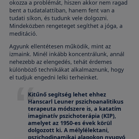
okozza a problémát, hiszen akkor nem ragad
bent a tudatalattiban, hanem fent van a
tudati síkon, és tudunk vele dolgozni.
Mindeközben rengeteget segíthet a jóga, a
meditáció.
Agyunk ellentétesen működik, mint az
izmaink. Minél inkább koncentrálunk, annál
nehezebb az elengedés, tehát érdemes
különböző technikákat alkalmaznunk, hogy
el tudjuk engedni lelki terheinket.
Kitűnő segítség lehet ehhez
Hanscarl Leuner pszichoanalitikus
terapeuta módszere is, a katatím
imaginatív pszichoterápia (KIP),
amelyet az 1950-es évek körül
dolgozott ki. A mélylélektani,
pszichodinamikai alapokon nyugvó