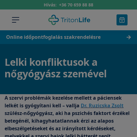
Hívás:
+36 70 659 88 88
Online időpontfoglalás szakrendelésre
Lelki konfliktusok a
nőgyógyász szemével
A szervi problémák kezelése mellett a páciensek
lelkét is gyógyítani kell – vallja
Dr. Ruzicska Zsolt
szülész-nőgyógyász, aki ha pszichés faktort érzékel
betegénél, kihagyhatatlannak érzi az alapos
elbeszélgetéseket és az irányított kérdéseket,
melyekkel a szervi bajok lelki hátterét segít