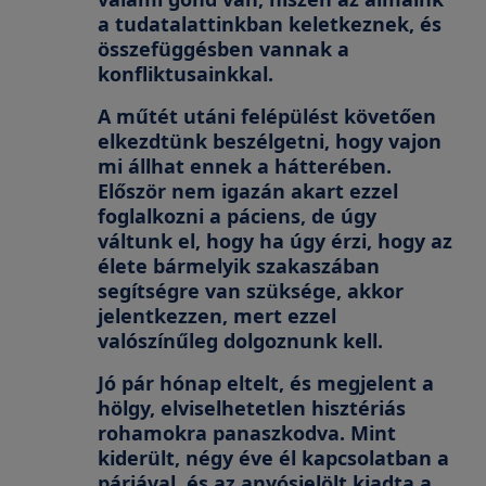
a tudatalattinkban keletkeznek, és
összefüggésben vannak a
konfliktusainkkal.
A műtét utáni felépülést követően
elkezdtünk beszélgetni, hogy vajon
mi állhat ennek a hátterében.
Először nem igazán akart ezzel
foglalkozni a páciens, de úgy
váltunk el, hogy ha úgy érzi, hogy az
élete bármelyik szakaszában
segítségre van szüksége, akkor
jelentkezzen, mert ezzel
valószínűleg dolgoznunk kell.
Jó pár hónap eltelt, és megjelent a
hölgy, elviselhetetlen hisztériás
rohamokra panaszkodva. Mint
kiderült, négy éve él kapcsolatban a
párjával, és az anyósjelölt kiadta a