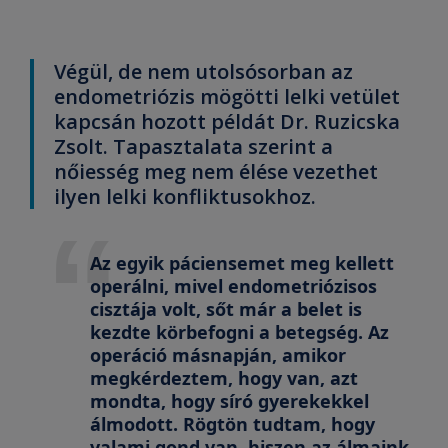
Végül, de nem utolsósorban az
endometriózis mögötti lelki vetület
kapcsán hozott példát Dr. Ruzicska
Zsolt. Tapasztalata szerint a
nőiesség meg nem élése vezethet
ilyen lelki konfliktusokhoz.
Az egyik páciensemet meg kellett
operálni, mivel endometriózisos
cisztája volt, sőt már a belet is
kezdte körbefogni a betegség. Az
operáció másnapján, amikor
megkérdeztem, hogy van, azt
mondta, hogy síró gyerekekkel
álmodott. Rögtön tudtam, hogy
valami gond van, hiszen az álmaink