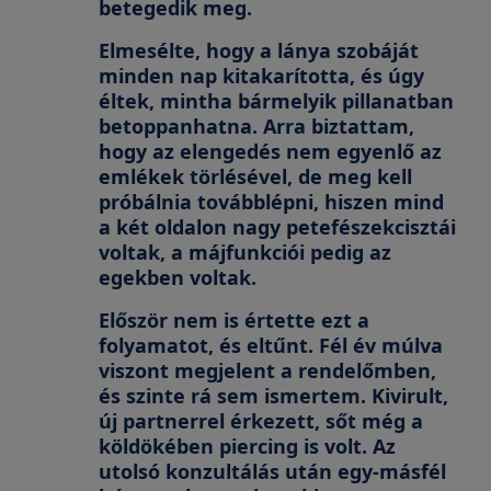
betegedik meg.
Elmesélte, hogy a lánya szobáját
minden nap kitakarította, és úgy
éltek, mintha bármelyik pillanatban
betoppanhatna. Arra biztattam,
hogy az elengedés nem egyenlő az
emlékek törlésével, de meg kell
próbálnia továbblépni, hiszen mind
a két oldalon nagy petefészekcisztái
voltak, a májfunkciói pedig az
egekben voltak.
Először nem is értette ezt a
folyamatot, és eltűnt. Fél év múlva
viszont megjelent a rendelőmben,
és szinte rá sem ismertem. Kivirult,
új partnerrel érkezett, sőt még a
köldökében piercing is volt. Az
utolsó konzultálás után egy-másfél