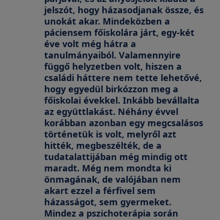
jelszót, hogy házasodjanak össze, és
unokát akar. Mindeközben a
páciensem főiskolára járt, egy-két
éve volt még hátra a
tanulmányaiból. Valamennyire
függő helyzetben volt, hiszen a
családi háttere nem tette lehetővé,
hogy egyedül birkózzon meg a
főiskolai évekkel. Inkább bevállalta
az együttlakást. Néhány évvel
korábban azonban egy megcsalásos
történetük is volt, melyről azt
hitték, megbeszélték, de a
tudatalattijában még mindig ott
maradt. Még nem mondta ki
önmagának, de valójában nem
akart ezzel a férfivel sem
házasságot, sem gyermeket.
Mindez a pszichoterápia során