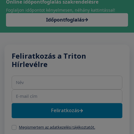
Online időpontfoglalás szakrendelésre
Foglaljon időpontot kényelmesen, néhány kattintással!
Időpontfoglalás
Feliratkozás a Triton
Hírlevélre
Név
E-mail cím
Feliratkozás
Megismertem az adatkezelési tájékoztatót.