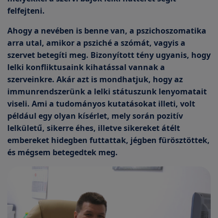
felfejteni.
Ahogy a nevében is benne van, a pszichoszomatika
arra utal, amikor a psziché a szómát, vagyis a
szervet betegíti meg. Bizonyított tény ugyanis, hogy
lelki konfliktusaink kihatással vannak a
szerveinkre. Akár azt is mondhatjuk, hogy az
immunrendszerünk a lelki státuszunk lenyomatait
viseli. Ami a tudományos kutatásokat illeti, volt
például egy olyan kísérlet, mely során pozitív
lelkületű, sikerre éhes, illetve sikereket átélt
embereket hidegben futtattak, jégben fürösztöttek,
és mégsem betegedtek meg.