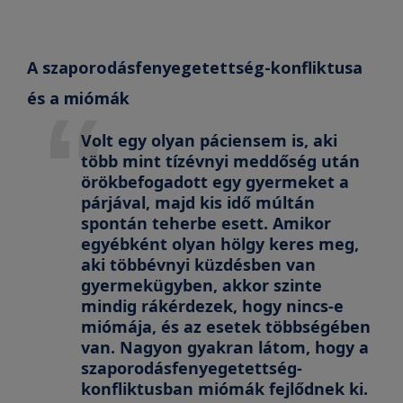
A szaporodásfenyegetettség-konfliktusa
és a miómák
Volt egy olyan páciensem is, aki
több mint tízévnyi meddőség után
örökbefogadott egy gyermeket a
párjával, majd kis idő múltán
spontán teherbe esett. Amikor
egyébként olyan hölgy keres meg,
aki többévnyi küzdésben van
gyermekügyben, akkor szinte
mindig rákérdezek, hogy nincs-e
miómája, és az esetek többségében
van. Nagyon gyakran látom, hogy a
szaporodásfenyegetettség-
konfliktusban miómák fejlődnek ki.