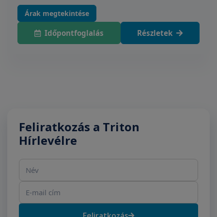
Árak megtekintése
Időpontfoglalás
Részletek
Feliratkozás a Triton
Hírlevélre
Név
E-mail cím
Feliratkozás