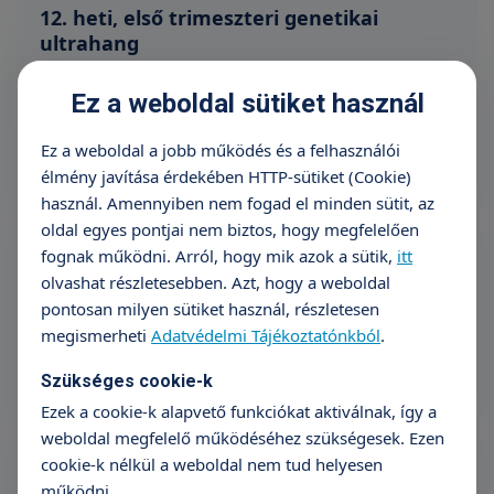
12. heti, első trimeszteri genetikai
ultrahang
Árak megtekintése
Ez a weboldal sütiket használ
Időpontfoglalás
Részletek
Ez a weboldal a jobb működés és a felhasználói
élmény javítása érdekében HTTP-sütiket (Cookie)
használ. Amennyiben nem fogad el minden sütit, az
18-21. heti, második trimeszteri genetikai
oldal egyes pontjai nem biztos, hogy megfelelően
ultrahang
fognak működni. Arról, hogy mik azok a sütik,
itt
olvashat részletesebben. Azt, hogy a weboldal
Árak megtekintése
pontosan milyen sütiket használ, részletesen
megismerheti
Adatvédelmi Tájékoztatónkból
.
Időpontfoglalás
Részletek
Szükséges cookie-k
Ezek a cookie-k alapvető funkciókat aktiválnak, így a
30-32. heti, harmadik trimeszteri
weboldal megfelelő működéséhez szükségesek. Ezen
ultrahang vizsgálat
cookie-k nélkül a weboldal nem tud helyesen
működni.