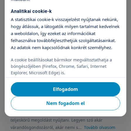
Árak megtekintése
Analitikai cookie-k
Időpontfoglalás
Részletek
A statisztikai cookie-k visszajelzést nyújtanak nekünk,
hogy átlássuk, a látogatók milyen tartalmat kedvelnek
a weboldalon, így ezeket az információkat
felhasználva továbbfejleszthetjük szolgáltatásainkat.
38. heti, harmadik trimeszteri ultrahang
Az adatok nem kapcsolódnak konkrét személyhez.
vizsgálat
Árak megtekintése
A cookie beállításokat bármikor megváltoztathatja a
böngészőjében (Firefox, Chrome, Safari, Internet
Időpontfoglalás
Részletek
Explorer, Microsoft Edge) is.
Elfogadom
Nőgyógyászati szakorvosi vizsgálat
Nem fogadom el
Legnagyobb kapacitással rendelkező szakterületünk
igyekszik a női léttel járó egészségügyi igényekre
teljeskörű megoldást nyújtani. Legyen szó akár
várandósgondozásról, akár nemi s...
Tovább olvasom