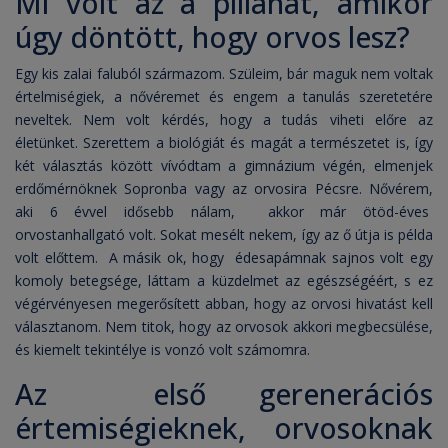
Mi volt az a pillanat, amikor
úgy döntött, hogy orvos lesz?
Egy kis zalai faluból származom. Szüleim, bár maguk nem voltak
értelmiségiek, a nővéremet és engem a tanulás szeretetére
neveltek. Nem volt kérdés, hogy a tudás viheti előre az
életünket. Szerettem a biológiát és magát a természetet is, így
két választás között vívódtam a gimnázium végén, elmenjek
erdőmérnöknek Sopronba vagy az orvosira Pécsre. Nővérem,
aki 6 évvel idősebb nálam, akkor már ötöd-éves
orvostanhallgató volt. Sokat mesélt nekem, így az ő útja is példa
volt előttem. A másik ok, hogy édesapámnak sajnos volt egy
komoly betegsége, láttam a küzdelmet az egészségéért, s ez
végérvényesen megerősített abban, hogy az orvosi hivatást kell
választanom. Nem titok, hogy az orvosok akkori megbecsülése,
és kiemelt tekintélye is vonzó volt számomra.
Az első gerenerációs
értemiségieknek, orvosoknak