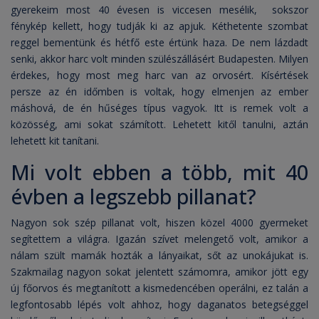
gyerekeim most 40 évesen is viccesen mesélik, sokszor
fénykép kellett, hogy tudják ki az apjuk. Kéthetente szombat
reggel bementünk és hétfő este értünk haza. De nem lázdadt
senki, akkor harc volt minden szülészállásért Budapesten. Milyen
érdekes, hogy most meg harc van az orvosért. Kísértések
persze az én időmben is voltak, hogy elmenjen az ember
máshová, de én hűséges típus vagyok. Itt is remek volt a
közösség, ami sokat számított. Lehetett kitől tanulni, aztán
lehetett kit tanítani.
Mi volt ebben a több, mit 40
évben a legszebb pillanat?
Nagyon sok szép pillanat volt, hiszen közel 4000 gyermeket
segítettem a világra. Igazán szívet melengető volt, amikor a
nálam szült mamák hozták a lányaikat, sőt az unokájukat is.
Szakmailag nagyon sokat jelentett számomra, amikor jött egy
új főorvos és megtanított a kismedencében operálni, ez talán a
legfontosabb lépés volt ahhoz, hogy daganatos betegséggel