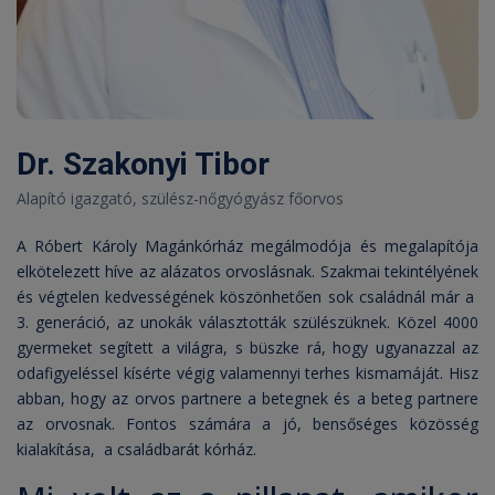
Dr. Szakonyi Tibor
Alapító igazgató, szülész-nőgyógyász főorvos
A Róbert Károly Magánkórház megálmodója és megalapítója
elkötelezett híve az alázatos orvoslásnak. Szakmai tekintélyének
és végtelen kedvességének köszönhetően sok családnál már a
3. generáció, az unokák választották szülészüknek. Közel 4000
gyermeket segített a világra, s büszke rá, hogy ugyanazzal az
odafigyeléssel kísérte végig valamennyi terhes kismamáját. Hisz
abban, hogy az orvos partnere a betegnek és a beteg partnere
az orvosnak. Fontos számára a jó, bensőséges közösség
kialakítása, a családbarát kórház.