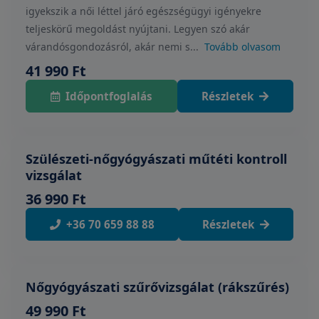
igyekszik a női léttel járó egészségügyi igényekre
teljeskörű megoldást nyújtani. Legyen szó akár
várandósgondozásról, akár nemi s...
Tovább olvasom
41 990 Ft
Időpontfoglalás
Részletek
Szülészeti-nőgyógyászati műtéti kontroll
vizsgálat
36 990 Ft
+36 70 659 88 88
Részletek
Nőgyógyászati szűrővizsgálat (rákszűrés)
49 990 Ft