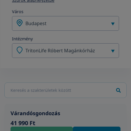
Szűrők alaphelyzetbe
Város
Budapest
Intézmény
TritonLife Róbert Magánkórház
Várandósgondozás
41 990 Ft