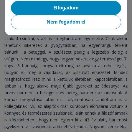
szemlélettel…
Elfogadom
Így van, de amikor már tehettem a saját környezetemben már a
Nem fogadom el
70-es években próbáltam lebontani ezt az orvosi feudalista
rendszert. Fiatal orvos koromban sokszor láttam, hogy mit nem
szabad csinálni, s azt is megtanultam egy életre. Csak akkor
lehetünk sikeresek a gyógyításban, ha egyenrangú félként
bánunk a beteggel. A szülészet pedig a legszebb dolog a
világon. Nem mindegy, hogy hogyan vezetek egy terhességet 7
vagy 8 hónapig, hogyan éli meg az anyuka a terhességét,
hogyan éli meg a vajúdását, az újszülött érkezését. Mindez
maghatározó lesz mind a kettőjük életében, kapcsolatában, s
abban is, hogy akar-e majd újabb gyereket az édesanya. Az
orvos partnere a betegnek és beteg partnere az orvosnak. A
kórház megnyitása után ezt folyamatosan tanítottam is a
kollégáknak. Mi, az alapítók már korábban előfutárai voltunk a
könnyed és természetes szülésnek.Talán ennek a filozófiámnak
is köszönhetem, hogy nem égtem ki a 43 év alatt, bár most
igyekszem visszavonulni, ami nehéz feladat. Nagyon szeretnék a