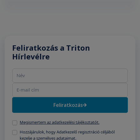
Feliratkozás a Triton
Hírlevélre
Név
E-mail cím
Feliratkozás
Megismertem az adatkezelési tájékoztatót.
Hozzájárulok, hogy Adatkezelő regisztráció céljából
kezelje a személyes adataimat.