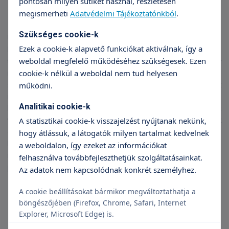
Milyen vágya maradt még? Mit
pontosan milyen sütiket használ, részletesen
megismerheti
Adatvédelmi Tájékoztatónkból
.
szeretne a következő években?
Szükséges cookie-k
Újabb elégedett és boldog betegeket szeretnék látni, ez a
Ezek a cookie-k alapvető funkciókat aktiválnak, így a
legfontosabb. Jó lenne látni azt is, hogy még újabb szakmák, új
weboldal megfelelő működéséhez szükségesek. Ezen
technikák, új műtéti eljárások kerülnek a házba, tehát hogy
cookie-k nélkül a weboldal nem tud helyesen
mindaz, amiért a kezdetektől dolgoztam, kiteljesedik. S nagyon
szeretném látni, hogy a szellemiség, amit mi alapítók
működni.
meghonosítottunk, továbbfejlődik. A hitvallásunk, hogy amikor a
Analitikai cookie-k
beteg belép a kórházunkba érezze, itt minden és mindenki azért
van, hogy őt a gyógyuláshoz vagy szülészet esetén az
A statisztikai cookie-k visszajelzést nyújtanak nekünk,
örömszerzéshez hozzásegítse. Alapelvünk: légy alázatos a
hogy átlássuk, a látogatók milyen tartalmat kedvelnek
beteggel és légy alázatos a betegséggel szemben. Legalább
a weboldalon, így ezeket az információkat
ilyen fontos, hogy a gyógyítónak partnernek kell tekintenie a
felhasználva továbbfejleszthetjük szolgáltatásainkat.
páciensét.
Az adatok nem kapcsolódnak konkrét személyhez.
Ez a hozzáállás szembemegy az
A cookie beállításokat bármikor megváltoztathatja a
orvostársadalomban
böngészőjében (Firefox, Chrome, Safari, Internet
Explorer, Microsoft Edge) is.
megszokott paternalista