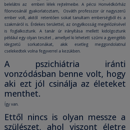
belelátni az emberi lélek rejtelmeibe. A pécsi Honvédkórház
főorvosánál gyakorlatoztam, Osváth professzor úr nagyszerű
ember volt, akitől retentően sokat tanultam emberségből és a
szakmáról is. Érdekes területtel, az öngyilkosság megelőzésével
is foglalkoztunk. A tanár úr irányítása mellett kidolgoztunk
például egy olyan tesztet , amellyel ki lehetett szűrni a gyengébb
idegzetű sorkatonákat, akik esetleg meggondolatnul
cselekedtek volna fegyverrel a kezükben.
A pszichiátria iránti
vonzódásban benne volt, hogy
aki ezt jól csinálja az életeket
menthet.
Így van.
Ettől nincs is olyan messze a
szülészet, ahol viszont életre