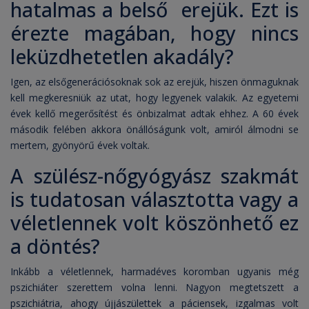
hatalmas a belső erejük. Ezt is
érezte magában, hogy nincs
leküzdhetetlen akadály?
Igen, az elsőgenerációsoknak sok az erejük, hiszen önmaguknak
kell megkeresniük az utat, hogy legyenek valakik. Az egyetemi
évek kellő megerősítést és önbizalmat adtak ehhez. A 60 évek
második felében akkora önállóságunk volt, amiról álmodni se
mertem, gyönyörű évek voltak.
A szülész-nőgyógyász szakmát
is tudatosan választotta vagy a
véletlennek volt köszönhető ez
a döntés?
Inkább a véletlennek, harmadéves koromban ugyanis még
pszichiáter szerettem volna lenni. Nagyon megtetszett a
pszichiátria, ahogy újjászülettek a páciensek, izgalmas volt