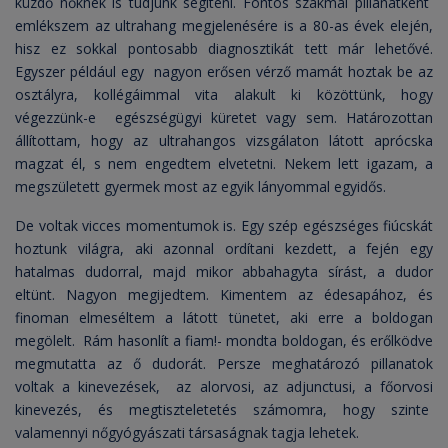
küzdő nőknek is tudjunk segíteni. Fontos szakmai pillanatként
emlékszem az ultrahang megjelenésére is a 80-as évek elején,
hisz ez sokkal pontosabb diagnosztikát tett már lehetővé.
Egyszer például egy nagyon erősen vérző mamát hoztak be az
osztályra, kollégáimmal vita alakult ki közöttünk, hogy
végezzünk-e egészségügyi küretet vagy sem. Határozottan
állítottam, hogy az ultrahangos vizsgálaton látott aprócska
magzat él, s nem engedtem elvetetni. Nekem lett igazam, a
megszületett gyermek most az egyik lányommal egyidős.
De voltak vicces momentumok is. Egy szép egészséges fiúcskát
hoztunk világra, aki azonnal ordítani kezdett, a fején egy
hatalmas dudorral, majd mikor abbahagyta sírást, a dudor
eltünt. Nagyon megijedtem. Kimentem az édesapához, és
finoman elmeséltem a látott tünetet, aki erre a boldogan
megölelt. Rám hasonlít a fiam!- mondta boldogan, és erőlködve
megmutatta az ő dudorát. Persze meghatározó pillanatok
voltak a kinevezések, az alorvosi, az adjunctusi, a főorvosi
kinevezés, és megtiszteletetés számomra, hogy szinte
valamennyi nőgyógyászati társaságnak tagja lehetek.