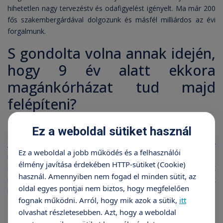
hihetetlen nagy tervezéstv és odafigyelést igényelt. Ma már 200
fős szakembergárdával dolgozunk és másfél milliárdos az évi
forgalmunk.
S gondolta volna annak idején,
hogy 9 év alatt ekkora
magánkórházat tud majd
felépíteni?
Nem gondoltam. Abban biztos voltam, hogy lehet jó
Ez a weboldal sütiket használ
szülészetet és nőgyógyászatot a sebészettel együtt csinálni.
Abban a széleskörű szakellátásban azonban, amit ma már
Ez a weboldal a jobb működés és a felhasználói
nyújtani tudunk, csak reménykedtem. Évente több, mint 2500
élmény javítása érdekében HTTP-sütiket (Cookie)
műtétet végzünk és 30.000 főre tehető járóbeteg-forgalomunk
használ. Amennyiben nem fogad el minden sütit, az
nagysága. A tavalyi 300 millió forintos beruházásnak
oldal egyes pontjai nem biztos, hogy megfelelően
köszönhetően pedig egy XXI. századi modern kórházzá vált a
fognak működni. Arról, hogy mik azok a sütik,
itt
Róbert Kórház.
olvashat részletesebben. Azt, hogy a weboldal