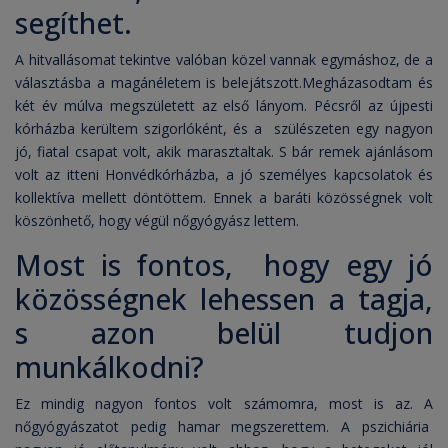
segíthet.
A hitvallásomat tekintve valóban közel vannak egymáshoz, de a
választásba a magánéletem is belejátszott.Megházasodtam és
két év múlva megszületett az első lányom. Pécsről az újpesti
kórházba kerültem szigorlóként, és a szülészeten egy nagyon
jó, fiatal csapat volt, akik marasztaltak. S bár remek ajánlásom
volt az itteni Honvédkórházba, a jó személyes kapcsolatok és
kollektíva mellett döntöttem. Ennek a baráti közösségnek volt
köszönhető, hogy végül nőgyógyász lettem.
Most is fontos, hogy egy jó
közösségnek lehessen a tagja,
s azon belül tudjon
munkálkodni?
Ez mindig nagyon fontos volt számomra, most is az. A
nőgyógyászatot pedig hamar megszerettem. A pszichiária