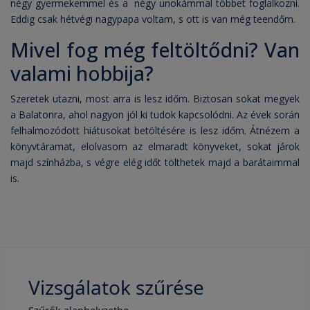
négy gyermekemmel és a négy unokámmal többet foglalkozni.
Eddig csak hétvégi nagypapa voltam, s ott is van még teendőm.
Mivel fog még feltöltődni? Van
valami hobbija?
Szeretek utazni, most arra is lesz időm. Biztosan sokat megyek
a Balatonra, ahol nagyon jól ki tudok kapcsolódni. Az évek során
felhalmozódott hiátusokat betöltésére is lesz időm. Átnézem a
könyvtáramat, elolvasom az elmaradt könyveket, sokat járok
majd színházba, s végre elég időt tölthetek majd a barátaimmal
is.
Vizsgálatok szűrése