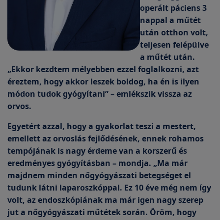
operált páciens 3
nappal a műtét
után otthon volt,
teljesen felépülve
a műtét után.
„Ekkor kezdtem mélyebben ezzel foglalkozni, azt
éreztem, hogy akkor leszek boldog, ha én is ilyen
módon tudok gyógyítani” – emlékszik vissza az
orvos.
Egyetért azzal, hogy a gyakorlat teszi a mestert,
emellett az orvoslás fejlődésének, ennek rohamos
tempójának is nagy érdeme van a korszerű és
eredményes gyógyításban – mondja. „Ma már
majdnem minden nőgyógyászati betegséget el
tudunk látni laparoszkóppal. Ez 10 éve még nem így
volt, az endoszkópiának ma már igen nagy szerep
jut a nőgyógyászati műtétek során. Öröm, hogy