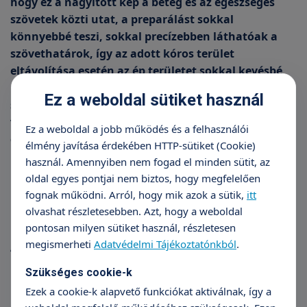
hogy ez a nagyított kép a beteg és az egészséges
szövetek közti utat, a preparálást sokkal
könnyebbé teszi, sokkal precízebben láthatóak a
szövethatárok, így az adott kóros terület
eltávolítása esetén az ép területet sokkal kevésbé
roncsoljuk. De előnye az is, hogy a vérzéscsillapítás
Ez a weboldal sütiket használ
sokkal hatékonyabb, tehát ezeknél a műtéteknél a
vérvesztés legtöbbször minimális” – foglalja össze
Ez a weboldal a jobb működés és a felhasználói
dr. Lampé Rufolf.
élmény javítása érdekében HTTP-sütiket (Cookie)
használ. Amennyiben nem fogad el minden sütit, az
oldal egyes pontjai nem biztos, hogy megfelelően
Milyen esetekben segít a
fognak működni. Arról, hogy mik azok a sütik,
itt
olvashat részletesebben. Azt, hogy a weboldal
laparoszkópos műtét?
pontosan milyen sütiket használ, részletesen
megismerheti
Adatvédelmi Tájékoztatónkból
.
A legtöbb nőgyógyászati betegség, mely műtéti
beavatkozást igényel, kezelhető laparoszkópiával –
Szükséges cookie-k
mondja dr. Lampé Rudolf. A leggyakoribb eseteink a
Ezek a cookie-k alapvető funkciókat aktiválnak, így a
miómák, jóindulatú simaizom daganatok,