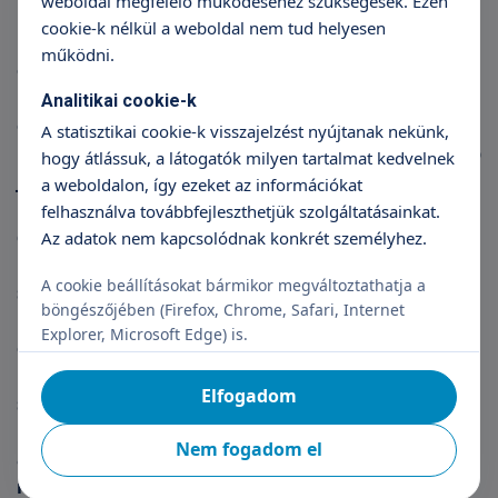
weboldal megfelelő működéséhez szükségesek. Ezen
különböző petefészek ciszták, ennek számtalan
cookie-k nélkül a weboldal nem tud helyesen
megjelenései és szövettani formája van, az
működni.
endometriózis, ami nemcsak a petefészekben,
hanem a hashártyán is elhelyezkedhet – fejti ki az
Analitikai cookie-k
orvos. Utóbbi kapcsán nemcsak magyarországi, de
A statisztikai cookie-k visszajelzést nyújtanak nekünk,
nemzetközi szinten is tény, hogy rendszerint később
hogy átlássuk, a látogatók milyen tartalmat kedvelnek
jutnak felfedezésre, késve születik meg a diagnózis,
a weboldalon, így ezeket az információkat
így késve jutnak ellátáshoz is a páciensek. Lampé
felhasználva továbbfejleszthetjük szolgáltatásainkat.
doktor ennek javításában látja az egyik
Az adatok nem kapcsolódnak konkrét személyhez.
legsürgetőbb feladatot rendszerszinten. „Ha jó
A cookie beállításokat bármikor megváltoztathatja a
szakemberhez kerül egy endometriózissal küzdő
böngészőjében (Firefox, Chrome, Safari, Internet
páciens, akkor onnan már általában gyorsan jó
Explorer, Microsoft Edge) is.
eredményt tudunk elérni. Sok olyan nő van a saját
praxisomban is, aki évekig járt különböző
Elfogadom
szakemberekhez a hasi panaszaival, semmi sem
használt, aztán kiderítettük, hogy endometriózissal
Nem fogadom el
állunk szemben, laparoszkópos műtétet végeztünk
rajta, és a panaszai eltűntek, mint varázsütésre,