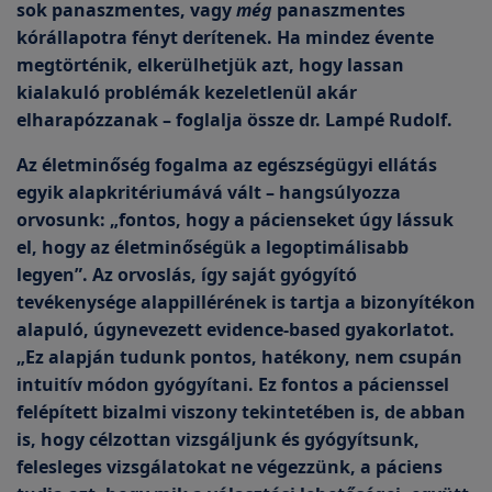
sok panaszmentes, vagy
még
panaszmentes
kórállapotra fényt derítenek. Ha mindez évente
megtörténik, elkerülhetjük azt, hogy lassan
kialakuló problémák kezeletlenül akár
elharapózzanak – foglalja össze dr. Lampé Rudolf.
Az életminőség fogalma az egészségügyi ellátás
egyik alapkritériumává vált – hangsúlyozza
orvosunk: „fontos, hogy a pácienseket úgy lássuk
el, hogy az életminőségük a legoptimálisabb
legyen”. Az orvoslás, így saját gyógyító
tevékenysége alappillérének is tartja a bizonyítékon
alapuló, úgynevezett evidence-based gyakorlatot.
„Ez alapján tudunk pontos, hatékony, nem csupán
intuitív módon gyógyítani. Ez fontos a pácienssel
felépített bizalmi viszony tekintetében is, de abban
is, hogy célzottan vizsgáljunk és gyógyítsunk,
felesleges vizsgálatokat ne végezzünk, a páciens