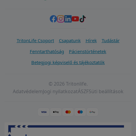
TritonLife Csoport
Csapatunk
Hírek
Tudástár
Fenntarthatóság
Pácienstörténetek
Betegjogi képviselő és tájékoztatók
© 2026 Tritonlife.
Adatvédelem
Jogi nyilatkozat
ÁSZF
Süti beállítások