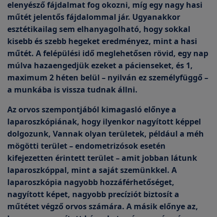
elenyésző fájdalmat fog okozni, míg egy nagy hasi
műtét jelentős fájdalommal jár. Ugyanakkor
esztétikailag sem elhanyagolható, hogy sokkal
kisebb és szebb hegeket eredményez, mint a hasi
műtét. A felépülési idő meglehetősen rövid, egy nap
múlva hazaengedjük ezeket a pácienseket, és 1,
maximum 2 héten belül – nyilván ez személyfüggő –
a munkába is vissza tudnak állni.
Az orvos szempontjából kimagasló előnye a
laparoszkópiának, hogy ilyenkor nagyított képpel
dolgozunk, Vannak olyan területek, például a méh
mögötti terület – endometrizósok esetén
kifejezetten érintett terület – amit jobban látunk
laparoszkóppal, mint a saját szemünkkel. A
laparoszkópia nagyobb hozzáférhetőséget,
nagyított képet, nagyobb precíziót biztosít a
műtétet végző orvos számára. A másik előnye az,