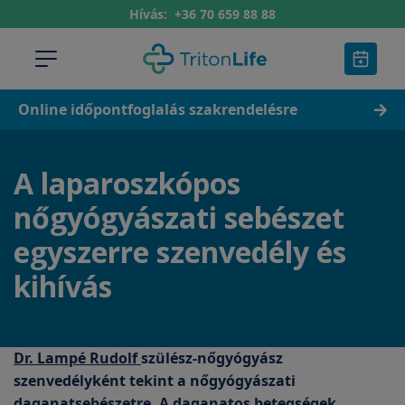
Hívás:
+36 70 659 88 88
Online időpontfoglalás szakrendelésre
A laparoszkópos
nőgyógyászati sebészet
egyszerre szenvedély és
kihívás
Dr. Lampé Rudolf
szülész-nőgyógyász
szenvedélyként tekint a nőgyógyászati
daganatsebészetre. A daganatos betegségek