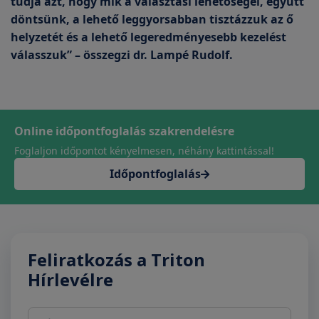
tudja azt, hogy mik a választási lehetőségei, együtt
döntsünk, a lehető leggyorsabban tisztázzuk az ő
helyzetét és a lehető legeredményesebb kezelést
válasszuk” – összegzi dr. Lampé Rudolf.
Online időpontfoglalás szakrendelésre
Foglaljon időpontot kényelmesen, néhány kattintással!
Időpontfoglalás
Feliratkozás a Triton
Hírlevélre
Név
E-mail cím