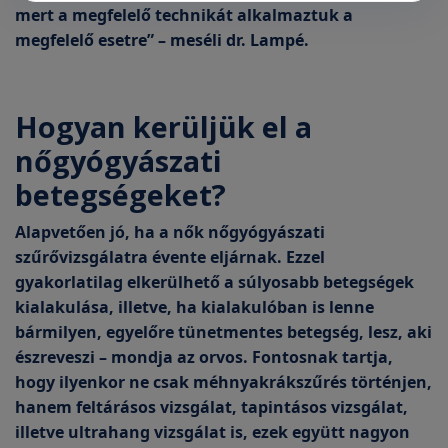
mert a megfelelő technikát alkalmaztuk a
megfelelő esetre” – meséli dr. Lampé.
Hogyan kerüljük el a
nőgyógyászati
betegségeket?
Alapvetően jó, ha a nők nőgyógyászati
szűrővizsgálatra évente eljárnak. Ezzel
gyakorlatilag elkerülhető a súlyosabb betegségek
kialakulása, illetve, ha kialakulóban is lenne
bármilyen, egyelőre tünetmentes betegség, lesz, aki
észreveszi – mondja az orvos. Fontosnak tartja,
hogy ilyenkor ne csak méhnyakrákszűrés történjen,
hanem feltárásos vizsgálat, tapintásos vizsgálat,
illetve ultrahang vizsgálat is, ezek együtt nagyon