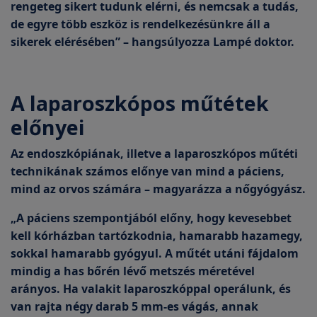
rengeteg sikert tudunk elérni, és nemcsak a tudás,
de egyre több eszköz is rendelkezésünkre áll a
sikerek elérésében” – hangsúlyozza Lampé doktor.
A laparoszkópos műtétek
előnyei
Az endoszkópiának, illetve a laparoszkópos műtéti
technikának számos előnye van mind a páciens,
mind az orvos számára – magyarázza a nőgyógyász.
„A páciens szempontjából előny, hogy kevesebbet
kell kórházban tartózkodnia, hamarabb hazamegy,
sokkal hamarabb gyógyul. A műtét utáni fájdalom
mindig a has bőrén lévő metszés méretével
arányos. Ha valakit laparoszkóppal operálunk, és
van rajta négy darab 5 mm-es vágás, annak