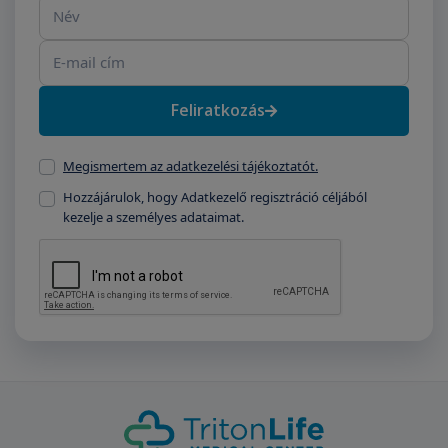
Név
E-mail cím
Feliratkozás
Megismertem az adatkezelési tájékoztatót.
Hozzájárulok, hogy Adatkezelő regisztráció céljából
kezelje a személyes adataimat.