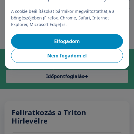
páciens. A beavatkozás - amennyiben azt egyéb
kezelésekkel nem kell kombinálni – egy napos
A cookie beállításokat bármikor megváltoztathatja a
kórházi tartózkodást igényel.
böngészőjében (Firefox, Chrome, Safari, Internet
Explorer, Microsoft Edge) is.
Elfogadom
Nem fogadom el
Online időpontfoglalás szakrendelésre
Foglaljon időpontot kényelmesen, néhány kattintással!
Időpontfoglalás
Feliratkozás a Triton
Hírlevélre