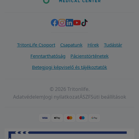
TritonLife Csoport
Csapatunk
Hírek
Tudástár
Fenntarthatóság
Pácienstörténetek
Betegjogi képviselő és tájékoztatók
© 2026 Tritonlife.
Adatvédelem
Jogi nyilatkozat
ÁSZF
Süti beállítások