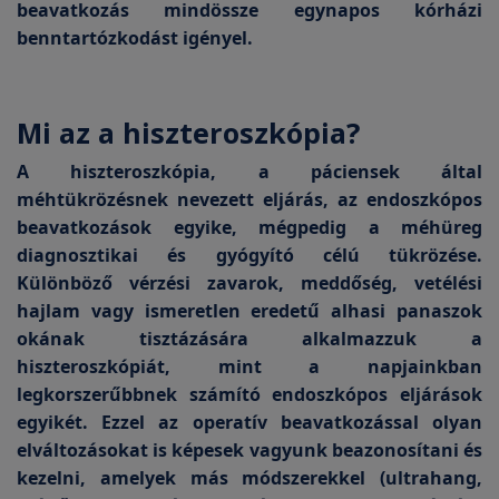
beavatkozás mindössze egynapos kórházi
benntartózkodást igényel.
Mi az a hiszteroszkópia?
A hiszteroszkópia, a páciensek által
méhtükrözésnek nevezett eljárás, az endoszkópos
beavatkozások egyike, mégpedig a méhüreg
diagnosztikai és gyógyító célú tükrözése.
Különböző vérzési zavarok, meddőség, vetélési
hajlam vagy ismeretlen eredetű alhasi panaszok
okának tisztázására alkalmazzuk a
hiszteroszkópiát, mint a napjainkban
legkorszerűbbnek számító endoszkópos eljárások
egyikét. Ezzel az operatív beavatkozással olyan
elváltozásokat is képesek vagyunk beazonosítani és
kezelni, amelyek más módszerekkel (ultrahang,