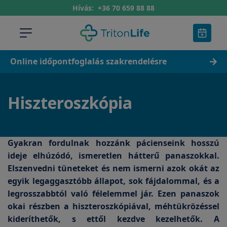
Hívás:
+36 70 659 88 88
Online időpontfoglalás szakrendelésre
Hiszteroszkópia
Gyakran fordulnak hozzánk pácienseink hosszú
ideje elhúzódó, ismeretlen hátterű panaszokkal.
Elszenvedni tüneteket és nem ismerni azok okát az
egyik legaggasztóbb állapot, sok fájdalommal, és a
legrosszabbtól való félelemmel jár. Ezen panaszok
okai részben a hiszteroszkópiával, méhtükrözéssel
kideríthetők, s ettől kezdve kezelhetők. A