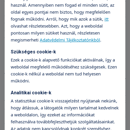
diagnosztikai tükrözéssel egyidejűleg kisebb
használ. Amennyiben nem fogad el minden sütit, az
beavatkozásokra – polipok, kisebb mióma
oldal egyes pontjai nem biztos, hogy megfelelően
eltávolítására, sövény kiirtására, összenövések
fognak működni. Arról, hogy mik azok a sütik,
itt
oldására - is sor kerülhet. Előfordul, hogy ajánlatos
olvashat részletesebben. Azt, hogy a weboldal
a méhnyálkahártya teljes kiürítése, ilyen esetekben
pontosan milyen sütiket használ, részletesen
erről külön informáljuk a pácienseket.
megismerheti
Adatvédelmi Tájékoztatónkból
.
Szükséges cookie-k
Egyéni adottságokra igazítva
Ezek a cookie-k alapvető funkciókat aktiválnak, így a
weboldal megfelelő működéséhez szükségesek. Ezen
A tükrözést fájdalomcsillapítással végezzük. Azt,
cookie-k nélkül a weboldal nem tud helyesen
hogy a hiszteroszkópia fájdalomcsillapítók és/vagy
működni.
nyugtatók adásával, helyi érzéstelenítéssel, esetleg
Analitikai cookie-k
rövid altatással történik, az egyedi adottságok
függvénye, fájdalomérzékenységétől, illetve az
A statisztikai cookie-k visszajelzést nyújtanak nekünk,
hogy átlássuk, a látogatók milyen tartalmat kedvelnek
anatómiai adottságoktól függ. Az altatással
a weboldalon, így ezeket az információkat
kapcsolatos bővebb információkat mindig az
felhasználva továbbfejleszthetjük szolgáltatásainkat.
aneszteziológiai konzultáció során kapja meg a
Az adatok nem kapcsolódnak konkrét személyhez.